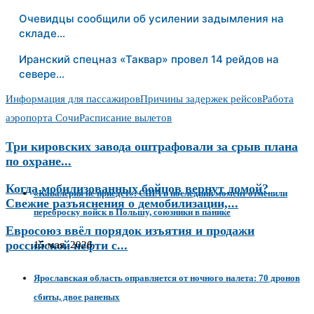
Очевидцы сообщили об усилении задымления на
складе…
Иранский спецназ «Таквар» провел 14 рейдов на
севере…
Информация для пассажиров
Причины задержек рейсов
Работа
аэропорта Сочи
Расписание вылетов
Три кировских завода оштрафовали за срыв плана
по охране...
Когда мобилизованных бойцов вернут домой?
«Кавалерия не приедет»: США в последний момент отменили
Свежие разъяснения о демобилизации,...
переброску войск в Польшу, союзники в панике
Евросоюз ввёл порядок изъятия и продажи
российской нефти с...
15 мая, 2026
Ярославская область оправляется от ночного налета: 70 дронов
сбиты, двое раненых