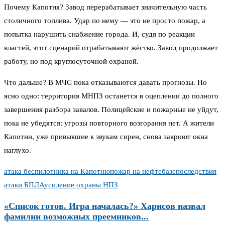
Почему Капотня? Завод перерабатывает значительную часть
столичного топлива. Удар по нему — это не просто пожар, а
попытка нарушить снабжение города. И, судя по реакции
властей, этот сценарий отрабатывают жёстко. Завод продолжает
работу, но под круглосуточной охраной.
Что дальше? В МЧС пока отказываются давать прогнозы. Но
ясно одно: территория МНПЗ останется в оцеплении до полного
завершения разбора завалов. Полицейские и пожарные не уйдут,
пока не убедятся: угрозы повторного возгорания нет. А жители
Капотни, уже привыкшие к звукам сирен, снова закроют окна
наглухо.
атака беспилотника на Капотню
пожар на нефтебазе
последствия
атаки БПЛА
усиление охраны НПЗ
«Список готов. Игра началась?» Харисов назвал
фамилии возможных преемников...