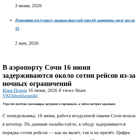
3 июня, 2026
Деменция отступает: назван простой способ защитить мозг после
35
2 мая, 2026
В аэропорту Сочи 16 июня
задерживаются около сотни рейсов из-за
ночных ограничений
Илья Попов
16 июня, 2026
8
views
Share
VK
Odnoklassniki
Утро без взлётов: пассажиры застряли в терминале, а табло пестрит красным
С понедельника, 16 июня, работа воздушной гавани Сочи вошла
в штопор. По данным онлайн-табло, к обеду задерживается
порядка сотни рейсов — как на вылет, так и на прилёт. Цифра