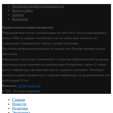
Политика конфиденциальности
Карта Сайта
Записи
Контакты
Правила использования материалов:
Информационные тексты, опубликованные на сайте могут быть воспроизведены в
любых СМИ, на серверах сети Интернет или на любых иных носителях без
существенных ограничений по объему и срокам публикации.
При любом цитировании материалов на серверах сети Интернет активная ссылка
обязательна.
Информация о возрастных ограничениях в отношении информационной продукции,
подлежащая распространению на основании норм Федерального закона «О защите
детей от информации, причиняющей вред их здоровью и развитию». Некоторые
материалы данной страницы могут содержать информацию, не предназначенную для
детей младше 18 лет.
Контакты:
zbr24r@gmail.com
©
2026 . Все права защищены.
Главная
Новости
Политика
Экономика