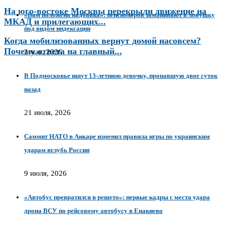
На юго-востоке Москвы перекрыли движение на
«Вам положена надбавка»: пенсионеров заманивают в ловушку
МКАД и прилегающих...
под видом индексации
Когда мобилизованных вернут домой насовсем?
Почему ответа на главный...
2 мая, 2026
В Подмосковье ищут 13-летнюю девочку, пропавшую двое суток
назад
21 июля, 2026
Саммит НАТО в Анкаре изменил правила игры по украинским
ударам вглубь России
9 июля, 2026
«Автобус превратился в решето»: первые кадры с места удара
дрона ВСУ по рейсовому автобусу в Енакиево