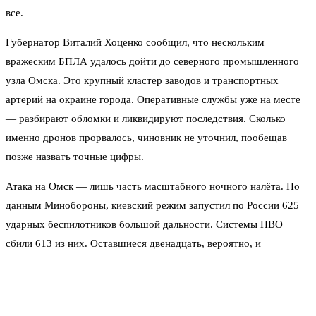
все.
Губернатор Виталий Хоценко сообщил, что нескольким
вражеским БПЛА удалось дойти до северного промышленного
узла Омска. Это крупный кластер заводов и транспортных
артерий на окраине города. Оперативные службы уже на месте
— разбирают обломки и ликвидируют последствия. Сколько
именно дронов прорвалось, чиновник не уточнил, пообещав
позже назвать точные цифры.
Атака на Омск — лишь часть масштабного ночного налёта. По
данным Минобороны, киевский режим запустил по России 625
ударных беспилотников большой дальности. Системы ПВО
сбили 613 из них. Оставшиеся двенадцать, вероятно, и
разошлись по регионам. Кроме Омска, беспилотники
фиксировали над Ростовской, Курской и Волгоградской
областями — там тоже работали расчёты ПВО.