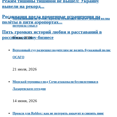
Режим тишины тишиной не вышел: Украину
вывели на рекорд...
Росавиация ввела временные ограничения на
Мобилизации не будет: Кремль объяснил, почему вторая волна
полёты в пяти аэропортах...
потеряла смысл
Пять громких историй любви и расставаний в
российском шоу-бизнесе
9 мая, 2026
Верховный суд разрешил водителям не возить бумажный полис
ОСАГО
21 июля, 2026
Морской терминал под Сочи атаковали беспилотники в
Лазаревском сегодня
14 июня, 2026
Прокси для Roblox: как не потерять аккаунт и снизить пинг