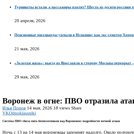
Турникеты встали, а пассажиры платят? Шесть из десяти россиян 
20 апреля, 2026
Пенсионные миллиарды уплыли в Испанию: как экс-сенатор Хороша
21 мая, 2026
«Золотая жила»: выезд из Ярославля в сторону Москвы перекрыт 
29 мая, 2026
Воронеж в огне: ПВО отразила атак
Илья Попов
14 мая, 2026
18
views
Share
VK
Odnoklassniki
Система ПВО сбила пять беспилотников над Воронежем: подробности ночной атаки
Ночь с 13 на 14 мая воронежцы запомнят надолго. Около полуночи