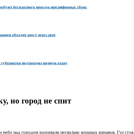
требуют бесплатного проезда при цифровых сбоях
вцев обходит арест через зятя
– губернатор подтвердил ночную атаку
у, но город не спит
 небо над городом разорвали несколько мощных взрывов. Гул стоял 