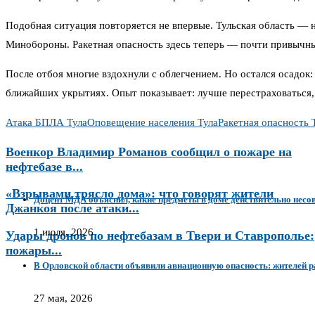
Подобная ситуация повторяется не впервые. Тульская область — н
Минобороны. Ракетная опасность здесь теперь — почти привычный
После отбоя многие вздохнули с облегчением. Но остался осадок:
ближайших укрытиях. Опыт показывает: лучше перестраховаться,
Атака БПЛА Тула
Оповещение населения Тула
Ракетная опасность 
Военкор Владимир Романов сообщил о пожаре на
нефтебазе в...
«Взрывами трясло дома»: что говорят жители
Доцент МДА объяснил, какие предметы в доме действительно нес
Джанкоя после атаки...
1 июля, 2026
Удары дронов по нефтебазам в Твери и Ставрополье:
пожары...
В Орловской области объявили авиационную опасность: жителей р
27 мая, 2026