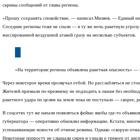
скрины сообщений от главы региона.
«Прошу сохранять спокойствие, — написал Миляев. — Единый ном
Соседние регионы тоже не спали — в ту же ночь ракетную угрозу 
массированной воздушной атакой сразу на несколько субъектов.
«На территории региона объявлена ракетная опасность» — з
Через некоторое время прозвучал отбой. Но расслабляться не стои
Жителей призвали по-прежнему не подходить к окнам без необходи
ракетного удара по целям на земле пока не поступало — скорее, 
В соцсетях тут же начали появляться фейки: якобы где-то объяв
губернатора — оперативно обновлял информацию. Кстати, многие 
успокаивающие новости об отмене режима. Однако «скорую отмашк
Некоторые попросту не слышали сирен и узнали о тревоге от дисп