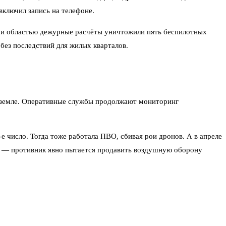
включил запись на телефоне.
 и областью дежурные расчёты уничтожили пять беспилотных
 без последствий для жилых кварталов.
 земле. Оперативные службы продолжают мониторинг
-е число. Тогда тоже работала ПВО, сбивая рои дронов. А в апреле
ми — противник явно пытается продавить воздушную оборону
краины, остальные — с южного и западного рубежей области.
рестных сёл слышали особенно отчётливо.
вводили на пару часов, чтобы обеспечить безопасность полётов.