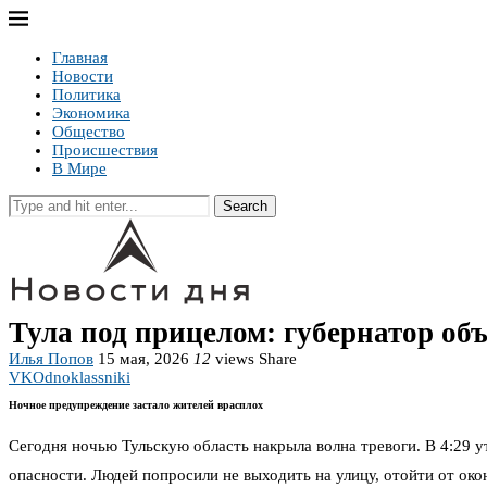
Главная
Новости
Политика
Экономика
Общество
Происшествия
В Мире
Search
Тула под прицелом: губернатор об
Илья Попов
15 мая, 2026
12
views
Share
VK
Odnoklassniki
Ночное предупреждение застало жителей врасплох
Сегодня ночью Тульскую область накрыла волна тревоги. В 4:29 
опасности. Людей попросили не выходить на улицу, отойти от око