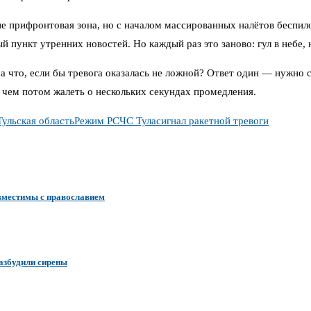
е прифронтовая зона, но с началом массированных налётов беспило
 пункт утренних новостей. Но каждый раз это заново: гул в небе,
 а что, если бы тревога оказалась не ложной? Ответ один — нужно
 чем потом жалеть о нескольких секундах промедления.
Тульская область
Режим РСЧС Тула
сигнал ракетной тревоги
овместимы с православием
азбудили сирены