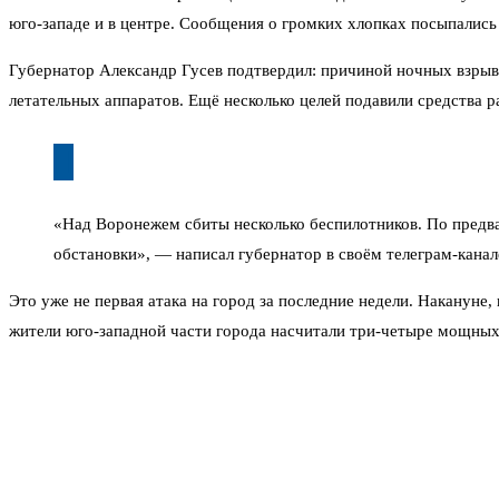
юго-западе и в центре. Сообщения о громких хлопках посыпались в
Губернатор Александр Гусев подтвердил: причиной ночных взрыв
летательных аппаратов. Ещё несколько целей подавили средства р
«Над Воронежем сбиты несколько беспилотников. По пред
обстановки», — написал губернатор в своём телеграм-канал
Это уже не первая атака на город за последние недели. Накануне,
жители юго-западной части города насчитали три-четыре мощных
региона.
В этот раз, по данным экстренных служб, беспилотники заходили
Системы ПВО отработали на опережение: часть целей сбили на по
Аэропорт «Воронеж» в ночное время не принимал и не отправлял