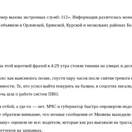
ер вызова экстренных служб: 112». Информация разлетелась момен
объявили в Орловской, Брянской, Курской и нескольких районах Белг
а этой короткой фразой в 4:29 утра стояли тишина на улицах и дес
ло: как выяснилось позже, спустя пару часов после снятия тревоги
мости. Те, кто успел выйти покурить на балкон, в соцсетях писал
речь шла о работе систем ПВО.
или отбой, а где-то — нет. МЧС и губернатор быстро опровергли н
обратили внимание, что ночные сообщения от Миляева выходили в 
у» оценили не все: водители, которые как раз выезжали на трассы
етчеров на заправках.