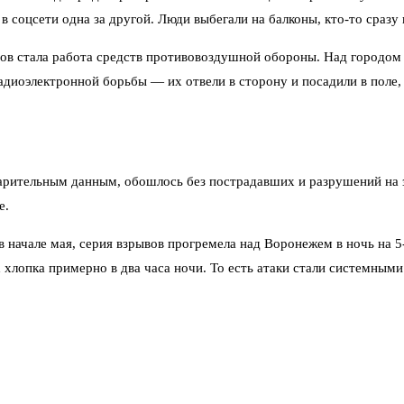
 соцсети одна за другой. Люди выбегали на балконы, кто‑то сразу 
ов стала работа средств противовоздушной обороны. Над городом
адиоэлектронной борьбы — их отвели в сторону и посадили в поле,
варительным данным, обошлось без пострадавших и разрушений на
е.
 в начале мая, серия взрывов прогремела над Воронежем в ночь на 5
 хлопка примерно в два часа ночи. То есть атаки стали системны
 с нескольких направлений. Один из них был замечен со стороны У
длёте к городу, в пригородной зоне. Именно эти взрывы жители ок
 рейсы — по предварительной информации, временные ограничения 