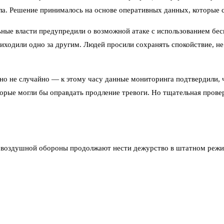
ала. Решение принималось на основе оперативных данных, которые
ьные власти предупредили о возможной атаке с использованием бес
иходили одно за другим. Людей просили сохранять спокойствие, не 
о не случайно — к этому часу данные мониторинга подтвердили, чт
орые могли бы оправдать продление тревоги. Но тщательная провер
ивовоздушной обороны продолжают нести дежурство в штатном режи
ет волна авиационной опасности. Подобные режимы вводили в марте
безопасности. Каждый раз решение принимается не на эмоциях, а п
 не спешат. В соцсетях люди благодарят военных и спасателей за 