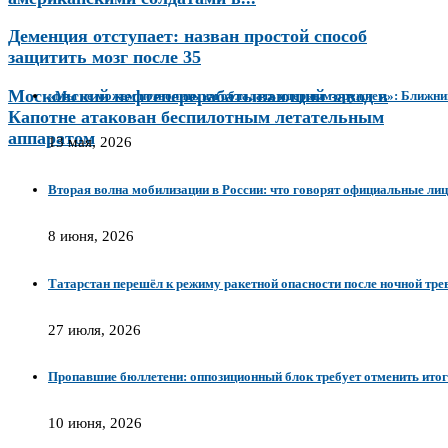
Деменция отступает: назван простой способ
защитить мозг после 35
Московский нефтеперерабатывающий завод в
«Мы не можем позволить им обладать ядерным оружием»: Ближний
Капотне атакован беспилотным летательным
аппаратом
13 мая, 2026
Вторая волна мобилизации в России: что говорят официальные лиц
8 июня, 2026
Татарстан перешёл к режиму ракетной опасности после ночной тре
27 июля, 2026
Пропавшие бюллетени: оппозиционный блок требует отменить итог
10 июня, 2026