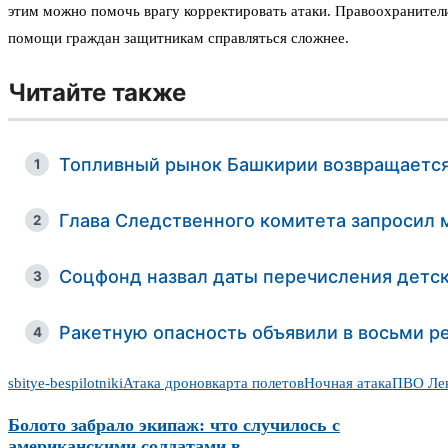
этим можно помочь врагу корректировать атаки. Правоохранители
помощи граждан защитникам справляться сложнее.
Читайте также
Топливный рынок Башкирии возвращается
1
Глава Следственного комитета запросил 
2
Соцфонд назвал даты перечисления детск
3
Ракетную опасность объявили в восьми ре
4
sbitye-bespilotniki
Атака дронов
карта полетов
Ночная атака
ПВО Лен
Болото забрало экипаж: что случилось с
американскими солдатами в...