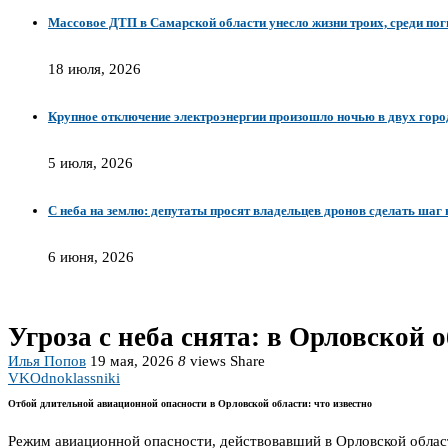
Массовое ДТП в Самарской области унесло жизни троих, среди п
18 июля, 2026
Крупное отключение электроэнергии произошло ночью в двух гор
5 июля, 2026
С неба на землю: депутаты просят владельцев дронов сделать шаг 
6 июня, 2026
Угроза с неба снята: в Орловской
Илья Попов
19 мая, 2026
8
views
Share
VK
Odnoklassniki
Отбой длительной авиационной опасности в Орловской области: что известно
Режим авиационной опасности, действовавший в Орловской облас