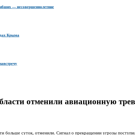
огибших — несовершеннолетние
одах Крыма
навстречу
 области отменили авиационную тре
ти больше суток, отменили. Сигнал о прекращении угрозы поступи