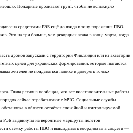
роизошло. Пожарные проливают грунт, чтобы не вспыхнуло
подавлена средствами РЭБ ещё до входа в зону поражения ПВО.
ов. Это на три больше, чем рекордная атака в конце марта, когда
асть дронов запускали с территории Финляндии или из акватории
ритетных целей для украинских формирований, которые пытаются
зывал жителей не поддаваться панике и доверять только
та. Глава региона пообещал, что все восстановительные работы
— порядок сейчас отрабатывают с МЧС. Социальные службы
 обстановка в области остаётся спокойной и контролируемой.
пы РЭБ выдвинуты на вероятные маршруты полётов
 вести съёмку работы ПВО и выкладывать координаты в соцсети —