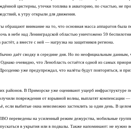
ждённой цистерны, утечки топлива в акваторию, по счастью, не п
едствий, к утру открыли для движения.
ты обращают внимание на то, что основная масса аппаратов была 
ночь в небе над Ленинградской областью уничтожено 59 беспилотник
 растёт, а вместе с ней — нагрузка на защитников региона.
чно даёт сводку в середине дня. Но по неофициальным данным, ч
. Однако очевидно, что Ленобласть остаётся одной из самых прио
Дрозденко уже предупреждал, что налёты будут повторяться, и при
их районов. В Приморске уже оценивают ущерб инфраструктуре пор
получили повреждения от взрывной волны, выплатят компенсации 
, если выбитые окна невозможно застеклить за один день. В целом
 ПВО переведены на усиленный режим дежурства, мобильные груп
спускаться в укрытия или в подвалы. Также напоминают: не нужно