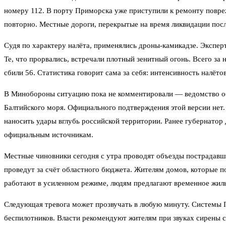
номеру 112. В порту Приморска уже приступили к ремонту повре
повторно. Местные дороги, перекрытые на время ликвидации посл
Судя по характеру налёта, применялись дроны-камикадзе. Экспер
Те, что прорвались, встречали плотный зенитный огонь. Всего за 
сбили 56. Статистика говорит сама за себя: интенсивность налётов
В Минобороны ситуацию пока не комментировали — ведомство обы
Балтийского моря. Официального подтверждения этой версии нет
наносить удары вглубь российской территории. Ранее губернатор 
официальным источникам.
Местные чиновники сегодня с утра проводят объезды пострадавш
проведут за счёт областного бюджета. Жителям домов, которые 
работают в усиленном режиме, людям предлагают временное жильё
Следующая тревога может прозвучать в любую минуту. Системы
беспилотников. Власти рекомендуют жителям при звуках сирены 