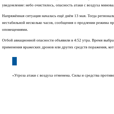
уведомление: небо очистилось, опасность атаки с воздуха минов
Напряжённая ситуация началась ещё днём 13 мая. Тогда регионал
нестабильной несколько часов, сообщения о продлении режима пр
оповещениями.
Отбой авиационной опасности объявили в 4:52 утра. Время выбран
применения вражеских дронов или других средств поражения, кот
«Угроза атаки с воздуха отменена. Силы и средства прот
Это не первый случай за весну, когда Орловскую область накрыва
утром, когда оперативная обстановка позволяла сделать вывод о 
данных РСЧС.
Местные жители к таким сигналам уже привыкли, но расслабляться