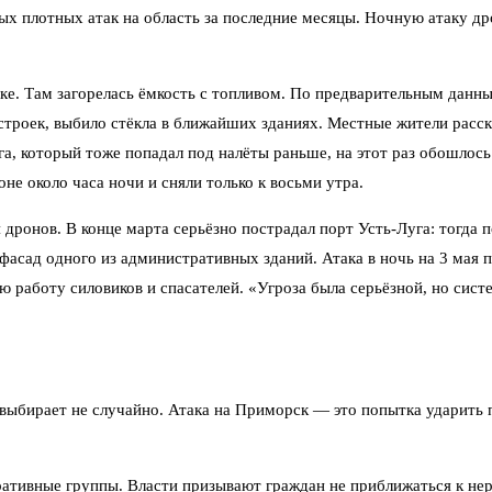
х плотных атак на область за последние месяцы. Ночную атаку др
е. Там загорелась ёмкость с топливом. По предварительным данны
роек, выбило стёкла в ближайших зданиях. Местные жители рассказ
а, который тоже попадал под налёты раньше, на этот раз обошлось
не около часа ночи и сняли только к восьми утра.
 дронов. В конце марта серьёзно пострадал порт Усть-Луга: тогда 
 фасад одного из административных зданий. Атака в ночь на 3 мая 
ю работу силовиков и спасателей. «Угроза была серьёзной, но сис
выбирает не случайно. Атака на Приморск — это попытка ударить п
ративные группы. Власти призывают граждан не приближаться к н