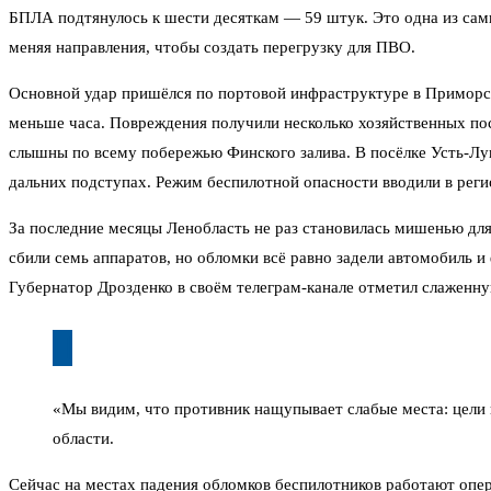
БПЛА подтянулось к шести десяткам — 59 штук. Это одна из самы
меняя направления, чтобы создать перегрузку для ПВО.
Основной удар пришёлся по портовой инфраструктуре в Приморск
меньше часа. Повреждения получили несколько хозяйственных пост
слышны по всему побережью Финского залива. В посёлке Усть-Луг
дальних подступах. Режим беспилотной опасности вводили в регио
За последние месяцы Ленобласть не раз становилась мишенью для
сбили семь аппаратов, но обломки всё равно задели автомобиль и
Губернатор Дрозденко в своём телеграм-канале отметил слаженну
«Мы видим, что противник нащупывает слабые места: цели 
области.
Сейчас на местах падения обломков беспилотников работают опе