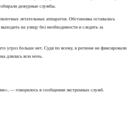
 собирали дежурные службы.
пилотных летательных аппаратов. Обстановка оставалась
выходить на улицу без необходимости и следить за
о угроз больше нет. Судя по всему, в регионе не фиксировали
ка длилась всю ночь.
ме», — говорилось в сообщении экстренных служб.
 и апреле. Тогда отбой тоже объявляли после полуночи или рано
осле анализа всех источников — от радиолокационных станций до
оперативность. Некоторые отмечают: главное, что обошлось без