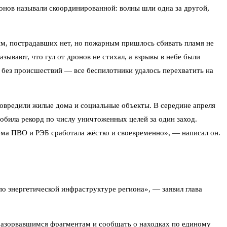
онов называли скоординированной: волны шли одна за другой,
м, пострадавших нет, но пожарным пришлось сбивать пламя не
ывают, что гул от дронов не стихал, а взрывы в небе были
 без происшествий — все беспилотники удалось перехватить на
повредили жилые дома и социальные объекты. В середине апреля
побила рекорд по числу уничтоженных целей за один заход.
тема ПВО и РЭБ сработала жёстко и своевременно», — написал он.
о энергетической инфраструктуре региона», — заявил глава
еразорвавшимся фрагментам и сообщать о находках по единому