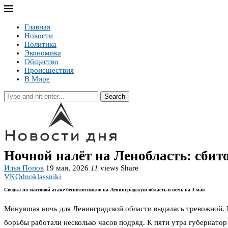
Главная
Новости
Политика
Экономика
Общество
Происшествия
В Мире
Search
Ночной налёт на Ленобласть: сбит
Илья Попов
19 мая, 2026
11
views
Share
VK
Odnoklassniki
Сводка по массовой атаке беспилотников на Ленинградскую область в ночь на 3 мая
Минувшая ночь для Ленинградской области выдалась тревожной. 
борьбы работали несколько часов подряд. К пяти утра губернато