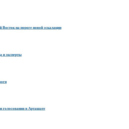
 Восток на пороге новой эскалации
а и эксперты
воги
и голосования в Арташате