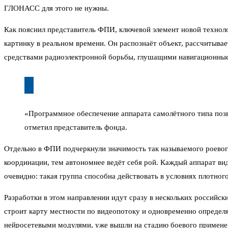
ГЛОНАСС для этого не нужны.
Как пояснил представитель ФПИ, ключевой элемент новой технол
картинку в реальном времени. Он распознаёт объект, рассчитывает
средствами радиоэлектронной борьбы, глушащими навигационные
«Программное обеспечение аппарата самолётного типа поз
отметил представитель фонда.
Отдельно в ФПИ подчеркнули значимость так называемого роевого
координации, тем автономнее ведёт себя рой. Каждый аппарат вид
очевидно: такая группа способна действовать в условиях плотног
Разработки в этом направлении идут сразу в нескольких российс
строит карту местности по видеопотоку и одновременно определя
нейросетевыми модулями, уже вышли на стадию боевого применен