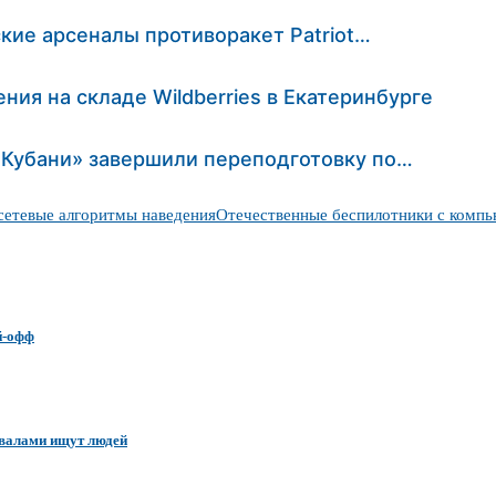
кие арсеналы противоракет Patriot…
ия на складе Wildberries в Екатеринбурге
 Кубани» завершили переподготовку по…
етевые алгоритмы наведения
Отечественные беспилотники с комп
й-офф
авалами ищут людей