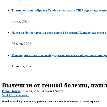
Трамп поставил «Проект Свобода» на паузу: США ждут подписани
6 мая, 2026
Налет на Ленобласть: за утро сняли 14 дронов, Пулково работает 
26 мая, 2026
Минобороны отчиталось об ударах по киевским оборонным завода
11 июля, 2026
Вылечили от генной болезни, нашл
Илья Попов
20 мая, 2026
4
views
Share
VK
Odnoklassniki
Новый случай опухоли мозга у ребёнка ставит под вопрос безопасность генной терапии