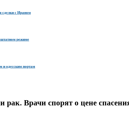
я сделки с Ираном
в штатном режиме
м и одесским портам
и рак. Врачи спорят о цене спасени