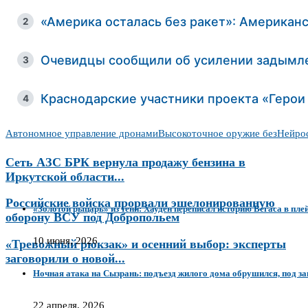
«Америка осталась без ракет»: Американс
2
Очевидцы сообщили об усилении задымлен
3
Краснодарские участники проекта «Герои
4
Автономное управление дронами
Высокоточное оружие без
Нейрос
Сеть АЗС БРК вернула продажу бензина в
Иркутской области...
Российские войска прорвали эшелонированную
«Золотой рыцарь» из тени: Хауден переписал историю Вегаса в пле
оборону ВСУ под Добропольем
10 июня, 2026
«Тревожный рюкзак» и осенний выбор: эксперты
заговорили о новой...
Ночная атака на Сызрань: подъезд жилого дома обрушился, под з
22 апреля, 2026