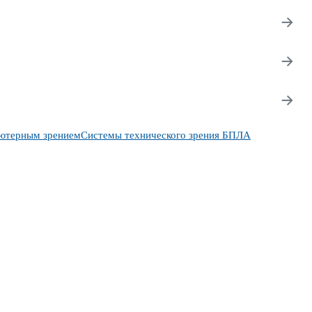
→
→
→
ьютерным зрением
Системы технического зрения БПЛА