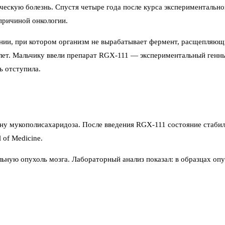
ескую болезнь. Спустя четыре года после курса экспериментальной
 причиной онкологии.
ании, при котором организм не вырабатывает фермент, расщепляющ
и лет. Мальчику ввели препарат RGX-111 — экспериментальный генн
ь отступила.
ну мукополисахаридоза. После введения RGX-111 состояние стаби
of Medicine.
льную опухоль мозга. Лабораторный анализ показал: в образцах о
, где находился ген, связанный с неконтролируемым клеточным ро
рждают: это единичное осложнение, которое не должно перечеркива
мозга. А в 2025 году похожий случай уже описывали у пациента с