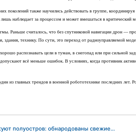
их поколений также научились действовать в группе, координируя 
 лишь наблюдает за процессом и может вмешаться в критический м
мы. Раньше считалось, что без спутниковой навигации дрон — прос
и, здания, технику. По сути, это переход от радиоуправляемой мод
хорошо распознавать цели в туман, в снегопад или при сильной за
допускают всё меньше ошибок. В условиях, когда противник активн
ин из главных трендов в военной робототехнике последних лет. Рос
куют полуостров: обнародованы свежие…