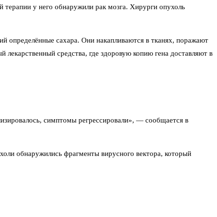
 терапии у него обнаружили рак мозга. Хирурги опухоль
ий определённые сахара. Они накапливаются в тканях, поражают
ый лекарственный средства, где здоровую копию гена доставляют в
лизировалось, симптомы регрессировали», — сообщается в
пухоли обнаружились фрагменты вирусного вектора, который
стом. Прямую причинно-следственную связь между процедурой и
ть успехи генной терапии. Другие напоминают, что ещё в 2013
о спинальной мышечной атрофией — той самой болезнью, которую