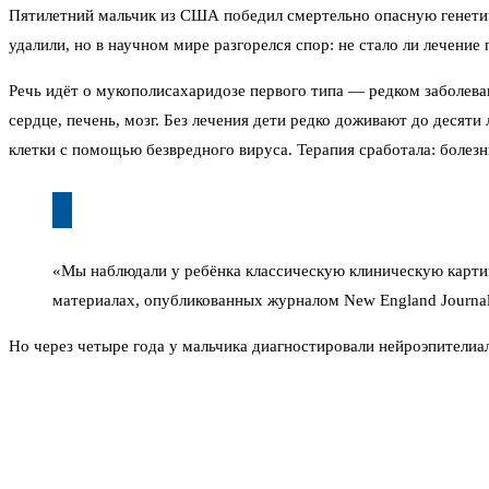
Пятилетний мальчик из США победил смертельно опасную генетич
удалили, но в научном мире разгорелся спор: не стало ли лечение
Речь идёт о мукополисахаридозе первого типа — редком заболев
сердце, печень, мозг. Без лечения дети редко доживают до десят
клетки с помощью безвредного вируса. Терапия сработала: болезн
«Мы наблюдали у ребёнка классическую клиническую карти
материалах, опубликованных журналом New England Journal 
Но через четыре года у мальчика диагностировали нейроэпителиа
использовался для доставки гена. Они встроились в участок ДНК
раком пока не установили, но совпадение выглядит зловеще.
Случай немедленно вызвал раскол среди специалистов. Одни утве
году у мышей после аналогичных процедур развивались опухоли 