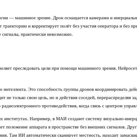
огии — машинное зрение. Дрон оснащается камерами и инерциальн
 траекторию и корректирует полёт без участия оператора и без при
 сигналы, практически невозможно.
воляет преследовать цели при помощи машинного зрения. Нейросе
 интеллекта. Это способность группы дронов координировать дейс
ит не только свою цель, но и действия соседей, перераспределяя з
о радиоэлектронного противодействия, когда связь с центром управ
ких институтах. Например, в МАИ создают систему визуально-инерц
ет положение аппарата в пространстве без внешних сигналов. Дру
ия. Там ИИ автоматически сканирует местность, находит замаски