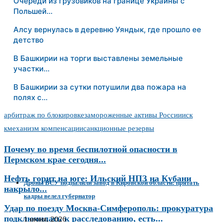
Очереди из грузовиков на границе Украины с
Польшей…
Алсу вернулась в деревню Уяндык, где прошло ее
детство
В Башкирии на торги выставлены земельные
участки…
В Башкирии за сутки потушили два пожара на
полях с…
арбитраж по блокировке
замороженные активы России
иск
к
механизм компенсации
санкционные резервы
Почему во время беспилотной опасности в
Пермском крае сегодня...
Нефть горит на юге: Ильский НПЗ на Кубани
Дроны ВСУ подпалили завод в Кировской области: прятать
накрыло...
кадры велел губернатор
Удар по поезду Москва-Симферополь: прокуратура
подключилась к расследованию, есть...
1 июня, 2026