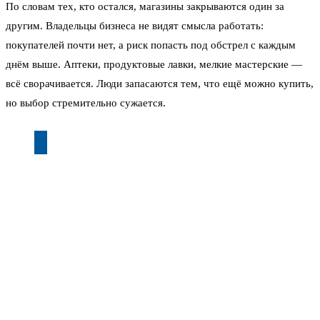
По словам тех, кто остался, магазины закрываются один за
другим. Владельцы бизнеса не видят смысла работать:
покупателей почти нет, а риск попасть под обстрел с каждым
днём выше. Аптеки, продуктовые лавки, мелкие мастерские —
всё сворачивается. Люди запасаются тем, что ещё можно купить,
но выбор стремительно сужается.
«Сначала уехала мэрия. Потом перестали ходить
автобусы. Теперь закрываются последние магазины.
Мы как в блокаде, только без осады», — поделился
один из жителей Марганца.
Город расположен в Никопольском районе, прямо на берегу
Каховского водохранилища. До линии соприкосновения — рукой
подать. Ещё в середине мая местные власти объявили