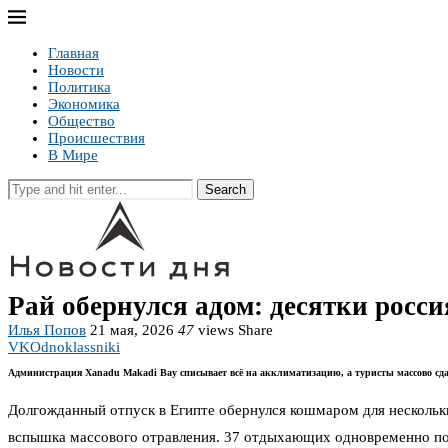
Главная
Новости
Политика
Экономика
Общество
Происшествия
В Мире
Search
Рай обернулся адом: десятки росс
Илья Попов
21 мая, 2026
47
views
Share
VK
Odnoklassniki
Администрация Xanadu Makadi Bay списывает всё на акклиматизацию, а туристы массово сд
Долгожданный отпуск в Египте обернулся кошмаром для нескольки
вспышка массового отравления. 37 отдыхающих одновременно пожа