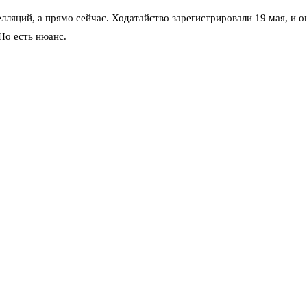
елляций, а прямо сейчас. Ходатайство зарегистрировали 19 мая, и 
Но есть нюанс.
вского арбитража для них пустой звук. 18 мая представители Euroc
ся признавать юрисдикцию российского суда. Бельгийцы ссылаются 
о права — есть судебный акт, есть обязанность платить. С точки 
ся в юрисдикции ЕС. Реально взыскать 200 миллиардов евро практич
и через какие-то зачёты или аресты её российского имущества.
т право распоряжаться государственными резервами. Сумма иска —
ожений, дивиденды, купонные доходы — всё это ушло в никуда. Euro