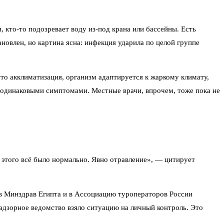
 кто-то подозревает воду из-под крана или бассейны. Есть
новлен, но картина ясна: инфекция ударила по целой группе
о акклиматизация, организм адаптируется к жаркому климату,
с одинаковыми симптомами. Местные врачи, впрочем, тоже пока не
о этого всё было нормально. Явно отравление», — цитирует
 в Минздрав Египта и в Ассоциацию туроператоров России
адзорное ведомство взяло ситуацию на личный контроль. Это