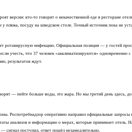
 версии: кто-то говорит о некачественной еде в ресторане отеля,
 у пляжа, посуду на шведском столе. Точный источник пока не уста
ает ротавирусную инфекцию. Официальная позиция — у гостей прост
 если учесть, что 37 человек «акклиматизируются» одновременно 
ю, результатов ждут.
оворят — пейте больше воды, это жара. Но мы третий день здесь, д
ороны. Роспотребнадзор оперативно направил официальные запросы
таты анализов и информацию о мерах, которые принимает отель. Н
 — сигнал поступил, ответ пошёл незамедлительно.