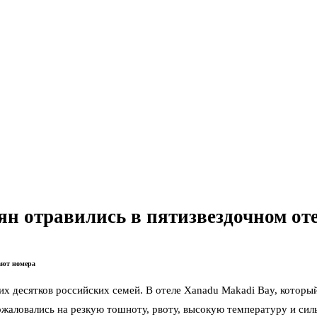
иян отравились в пятизвездочном от
ают номера
х десятков российских семей. В отеле Xanadu Makadi Bay, которы
ловались на резкую тошноту, рвоту, высокую температуру и сильн