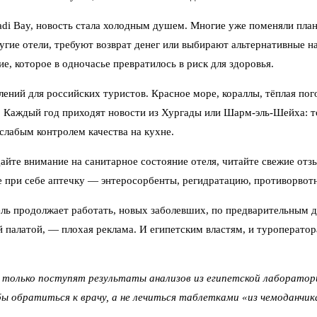
adi Bay, новость стала холодным душем. Многие уже поменяли пла
гие отели, требуют возврат денег или выбирают альтернативные н
е, которое в одночасье превратилось в риск для здоровья.
ений для российских туристов. Красное море, кораллы, тёплая пог
. Каждый год приходят новости из Хургады или Шарм-эль-Шейха: т
 слабым контролем качества на кухне.
айте внимание на санитарное состояние отеля, читайте свежие отз
е при себе аптечку — энтеросорбенты, регидратацию, противорвотн
ль продолжает работать, новых заболевших, по предварительным д
 палатой, — плохая реклама. И египетским властям, и туроператор
только поступят результаты анализов из египетской лаборатори
бы обратиться к врачу, а не лечиться таблетками «из чемоданчик