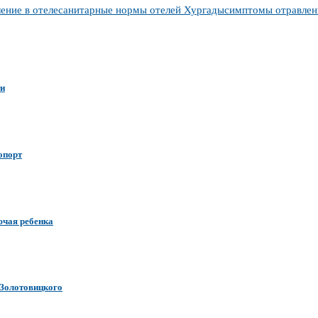
ение в отеле
санитарные нормы отелей Хургады
симптомы отравле
ти
опорт
ючая ребенка
 Золотовицкого