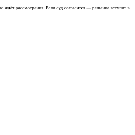
оно ждёт рассмотрения. Если суд согласится — решение вступит в
lear заявили — российские активы останутся
на европейское законодательство, которое не позволяет
зрения международного — решение не имеет силы за пределами
ески невозможно — если только не появится механизм,
 это не только стоимость замороженных бумаг, но и упущенная
clear же, по версии ЦБ, действовал не как нейтральный