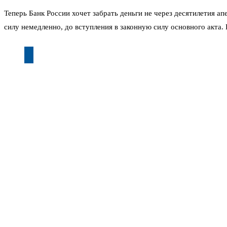
Теперь Банк России хочет забрать деньги не через десятилетия ап
силу немедленно, до вступления в законную силу основного акта. 
Европейская сторона уже дала понять: постановление моско
замороженными, несмотря на вердикт. Компания отказывает
исполнять такие решения.
Получается парадоксальная ситуация. С точки зрения российског
страны, а Euroclear базируется в Бельгии, и его активы находят
позволяющий забрать деньги из зарубежных счетов самой компани
Но это не отменяет юридической логики ЦБ. Регулятор отстаивае
выгода. Потери за время блокировки колоссальные: прибыль от вл
депозитарий, а по указке Брюсселя.