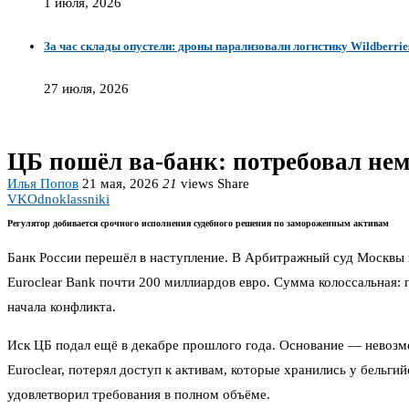
1 июля, 2026
За час склады опустели: дроны парализовали логистику Wildberrie
27 июля, 2026
ЦБ пошёл ва-банк: потребовал нем
Илья Попов
21 мая, 2026
21
views
Share
VK
Odnoklassniki
Регулятор добивается срочного исполнения судебного решения по замороженным активам
Банк России перешёл в наступление. В Арбитражный суд Москвы 
Euroclear Bank почти 200 миллиардов евро. Сумма колоссальная: 
начала конфликта.
Иск ЦБ подал ещё в декабре прошлого года. Основание — невозм
Euroclear, потерял доступ к активам, которые хранились у бельг
удовлетворил требования в полном объёме.