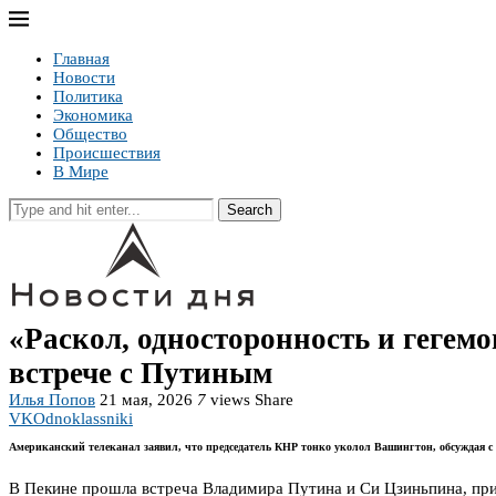
Главная
Новости
Политика
Экономика
Общество
Происшествия
В Мире
Search
«Раскол, односторонность и геге
встрече с Путиным
Илья Попов
21 мая, 2026
7
views
Share
VK
Odnoklassniki
Американский телеканал заявил, что председатель КНР тонко уколол Вашингтон, обсуждая 
В Пекине прошла встреча Владимира Путина и Си Цзиньпина, приу