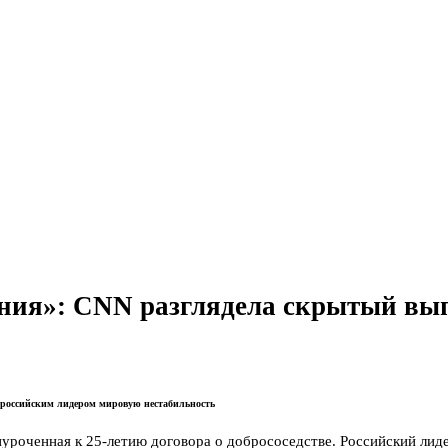
мония»: CNN разглядела скрытый в
с российским лидером мировую нестабильность
роченная к 25-летию договора о добрососедстве. Российский лиде