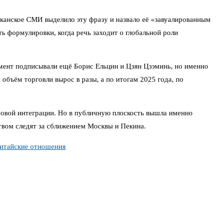
иканское СМИ выделило эту фразу и назвало её «завуалированным
 формулировки, когда речь заходит о глобальной роли
мент подписывали ещё Борис Ельцин и Цзян Цзэминь, но именно
бъём торговли вырос в разы, а по итогам 2025 года, по
совой интеграции. Но в публичную плоскость вышла именно
ством следят за сближением Москвы и Пекина.
китайские отношения