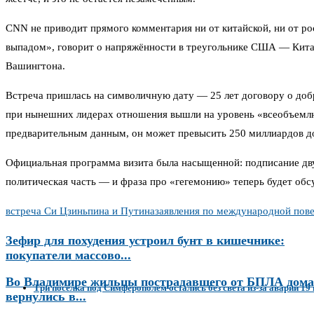
CNN не приводит прямого комментария ни от китайской, ни от ро
выпадом», говорит о напряжённости в треугольнике США — Китай
Вашингтона.
Встреча пришлась на символичную дату — 25 лет договору о доб
при нынешних лидерах отношения вышли на уровень «всеобъемлюще
предварительным данным, он может превысить 250 миллиардов д
Официальная программа визита была насыщенной: подписание дву
политическая часть — и фраза про «гегемонию» теперь будет обс
встреча Си Цзиньпина и Путина
заявления по международной пове
Зефир для похудения устроил бунт в кишечнике:
покупатели массово...
Во Владимире жильцы пострадавшего от БПЛА дома
Три посёлка под Симферополем остались без света из-за аварии 19
вернулись в...