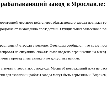
ерабатывающий завод в Ярославле:
д территорией местного нефтеперерабатывающего завода поднялся 
продолжают ликвидацию последствий. Официальных заявлений о полн
дприятий отрасли в регионе. Очевидцы сообщают, что сразу посл
ировал на ситуацию: сначала было введено ограничение на выезд и
печить проезд спецтехнике и не допустить паники.
с земли и, вероятно, с воздуха. Масштаб повреждений пока не ра
твия для экологии и работы завода могут быть серьезными. Впроч