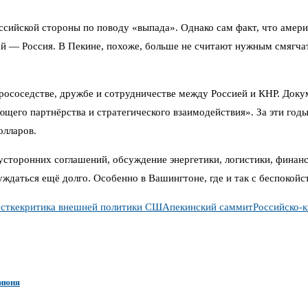
ссийской стороны по поводу «выпада». Однако сам факт, что амер
 — Россия. В Пекине, похоже, больше не считают нужным смягчать
рососедстве, дружбе и сотрудничестве между Россией и КНР. Доку
го партнёрства и стратегического взаимодействия». За эти годы о
олларов.
сторонних соглашений, обсуждение энергетики, логистики, финан
уждаться ещё долго. Особенно в Вашингтоне, где и так с беспокой
стке
критика внешней политики США
пекинский саммит
Российско-
 июня