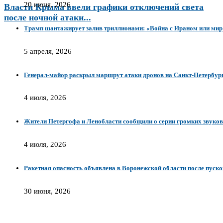
20 июня, 2026
Власти Крыма ввели графики отключений света
после ночной атаки...
Трамп шантажирует залив триллионами: «Война с Ираном или мир 
5 апреля, 2026
Генерал-майор раскрыл маршрут атаки дронов на Санкт-Петербур
4 июля, 2026
Жители Петергофа и Ленобласти сообщили о серии громких звуков
4 июля, 2026
Ракетная опасность объявлена в Воронежской области после пуск
30 июня, 2026