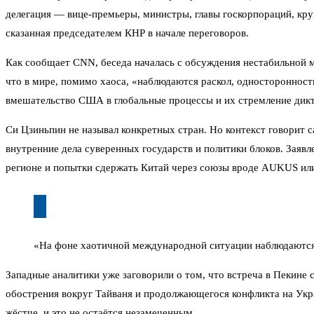
делегация — вице-премьеры, министры, главы госкорпораций, круп
сказанная председателем КНР в начале переговоров.
Как сообщает CNN, беседа началась с обсуждения нестабильной 
что в мире, помимо хаоса, «наблюдаются раскол, односторонност
вмешательство США в глобальные процессы и их стремление дикт
Си Цзиньпин не называл конкретных стран. Но контекст говорит 
внутренние дела суверенных государств и политики блоков. Заяв
регионе и попытки сдержать Китай через союзы вроде AUKUS ил
«На фоне хаотичной международной ситуации наблюдаются р
Западные аналитики уже заговорили о том, что встреча в Пекин
обострения вокруг Тайваня и продолжающегося конфликта на Укра
жёстче, и это не остаётся незамеченным.