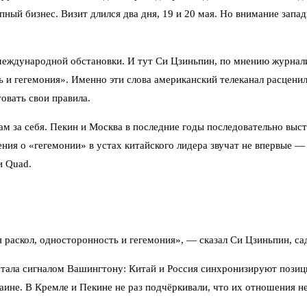
ный бизнес. Визит длился два дня, 19 и 20 мая. Но внимание запад
международной обстановки. И тут Си Цзиньпин, по мнению журнали
ь и гегемония». Именно эти слова американский телеканал расцени
овать свои правила.
сам за себя. Пекин и Москва в последние годы последовательно вы
ления о «гегемонии» в устах китайского лидера звучат не впервые 
и Quad.
аскол, односторонность и гегемония», — сказал Си Цзиньпин, са
е стала сигналом Вашингтону: Китай и Россия синхронизируют поз
ине. В Кремле и Пекине не раз подчёркивали, что их отношения не