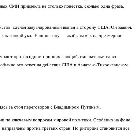
ных СМИ привлекла не столько повестка, сколько одна фраза,
стов, сделал завуалированный выпад в сторону США. Он заявил,
л как тонкий укол Вашингтону — якобы намёк на чрезмерное
ступают против односторонних санкций, вмешательства во
— обычно это ответ на действия США в Азиатско-Тихоокеанском
дясь за стол переговоров с Владимиром Путиным.
иции по ключевым вопросам мировой политики. Особенно на фоне
 направлены против третьих стран. Но риторика становится всё