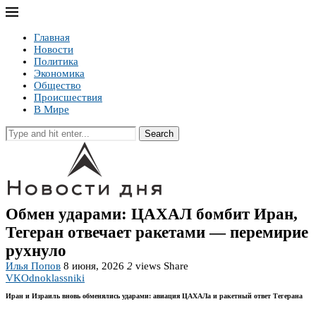
Главная
Новости
Политика
Экономика
Общество
Происшествия
В Мире
Search
Обмен ударами: ЦАХАЛ бомбит Иран,
Тегеран отвечает ракетами — перемирие
рухнуло
Илья Попов
8 июня, 2026
2
views
Share
VK
Odnoklassniki
Иран и Израиль вновь обменялись ударами: авиация ЦАХАЛа и ракетный ответ Тегерана