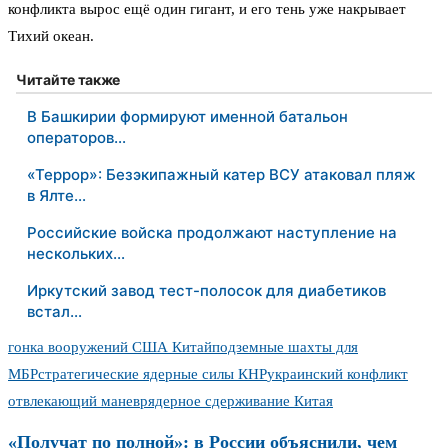
конфликта вырос ещё один гигант, и его тень уже накрывает
Тихий океан.
Читайте также
В Башкирии формируют именной батальон
операторов…
«Террор»: Безэкипажный катер ВСУ атаковал пляж
в Ялте…
Российские войска продолжают наступление на
нескольких…
Иркутский завод тест-полосок для диабетиков
встал…
гонка вооружений США Китай
подземные шахты для
МБР
стратегические ядерные силы КНР
украинский конфликт
отвлекающий маневр
ядерное сдерживание Китая
«Получат по полной»: в России объяснили, чем