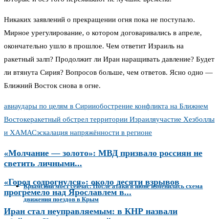
Никаких заявлений о прекращении огня пока не поступало.
Мирное урегулирование, о котором договаривались в апреле,
окончательно ушло в прошлое. Чем ответит Израиль на
ракетный залп? Продолжит ли Иран наращивать давление? Будет
ли втянута Сирия? Вопросов больше, чем ответов. Ясно одно —
Ближний Восток снова в огне.
авиаудары по целям в Сирии
обострение конфликта на Ближнем
Востоке
ракетный обстрел территории Израиля
участие Хезболлы
и ХАМАС
эскалация напряжённости в регионе
«Молчание — золото»: МВД призвало россиян не
светить личными...
«Город содрогнулся»: около десяти взрывов
Крымский мост сейчас: После атаки в июне изменилась схема
прогремело над Ярославлем в...
движения поездов в Крым
Иран стал неуправляемым: в КНР назвали