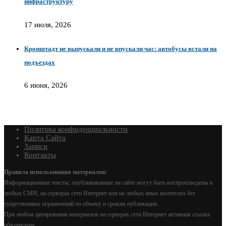
инфраструктуру
17 июля, 2026
Кронштадт не выпускали и не впускали час: автобусы встали на
подъездах
6 июня, 2026
Политика конфиденциальности
Карта Сайта
Записи
Контакты
Правила использования материалов:
Информационные тексты, опубликованные на сайте могут быть воспроизведены в
любых СМИ, на серверах сети Интернет или на любых иных носителях без
существенных ограничений по объему и срокам публикации.
При любом цитировании материалов на серверах сети Интернет активная ссылка
обязательна.