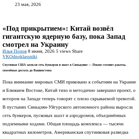
23 мая, 2026
«Под прикрытием»: Китай возвёл
гигантскую ядерную базу, пока Запад
смотрел на Украину
Илья Попов
8 июня, 2026
5
views
Share
VK
Odnoklassniki
Спутники США засекли сеть бункеров и шахт в Синьцзяне — Пекин готовит ракеты,
способные достать до Вашингтона
Пока внимание мировых СМИ приковано к событиям на Украине
и Ближнем Востоке, Китай тихо и методично завершил проект, о
котором на Западе теперь говорят с плохо скрываемой тревогой.
В пустынях Синьцзян-Уйгурского автономного района выросла
сеть бункеров, пусковых шахт и аэродромов, объединённых
подземными ходами. Общая площадь комплекса — тысячи
квадратных километров. Американская спутниковая разведка