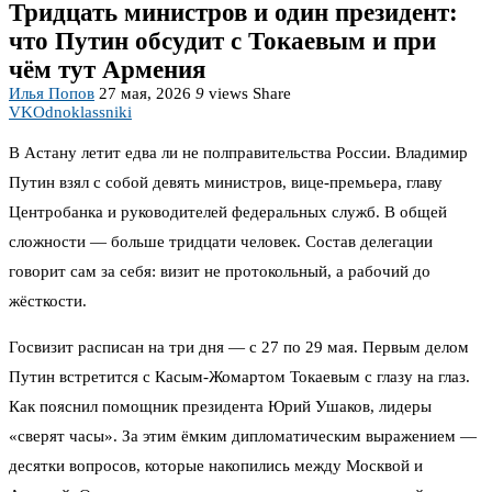
Тридцать министров и один президент:
что Путин обсудит с Токаевым и при
чём тут Армения
Илья Попов
27 мая, 2026
9
views
Share
VK
Odnoklassniki
В Астану летит едва ли не полправительства России. Владимир
Путин взял с собой девять министров, вице-премьера, главу
Центробанка и руководителей федеральных служб. В общей
сложности — больше тридцати человек. Состав делегации
говорит сам за себя: визит не протокольный, а рабочий до
жёсткости.
Госвизит расписан на три дня — с 27 по 29 мая. Первым делом
Путин встретится с Касым-Жомартом Токаевым с глазу на глаз.
Как пояснил помощник президента Юрий Ушаков, лидеры
«сверят часы». За этим ёмким дипломатическим выражением —
десятки вопросов, которые накопились между Москвой и