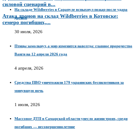
силовой сценарий в...
На складе Wildberries в Сарапуле вспыхнул пожар после удара
Атака дронов на склад Wildberries в Котовске:
дронов
семеро погибших,...
30 июля, 2026
Птицы замолкнут, а мир изменится навсегда: главное пророчество
Ванги на 12 апреля 2026 года
4 апреля, 2026
Средства ПВО уничтожили 179 украинских беспилотников за
минувшую ночь
1 июля, 2026
Массовое ДТП в Самарской области унесло жизни троих, среди
погибших — несовершеннолетние