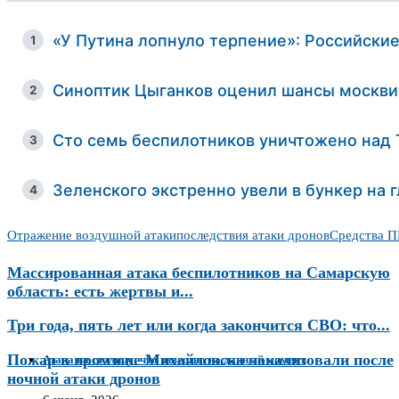
«У Путина лопнуло терпение»: Российски
1
Синоптик Цыганков оценил шансы москви
2
Сто семь беспилотников уничтожено над 
3
Зеленского экстренно увели в бункер на 
4
Отражение воздушной атаки
последствия атаки дронов
Средства 
Массированная атака беспилотников на Самарскую
область: есть жертвы и...
Три года, пять лет или когда закончится СВО: что...
Пожар в промзоне Михайловска локализовали после
Атака на столицу: что известно на данный момент
ночной атаки дронов