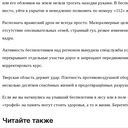
или его обломков на земле нельзя трогать находки руками. В бес
место, уйти в укрытие и немедленно позвонить по номеру «112»
Распознать вражеский дрон не всегда просто. Малоразмерные цели
отсутствие опознавательных огней, странный гул, резкое изменен
кадра.
Активность беспилотников над регионом вынудила спецслужбы ус
перекрывают отдельные участки дорог и запрещают передвижение 
корректировать курс.
Тверская область держит удар. Плотность противовоздушной обор
несколько десятков спасённых жизней и предотвращённых разруш
Если же вы наткнулись на упавший беспилотник в лесу или в пол
«трофей» на память могут стоить здоровья, а то и жизни. Берегите
Читайте также