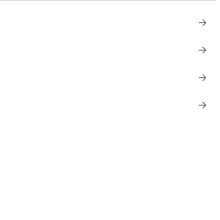
→
→
→
→