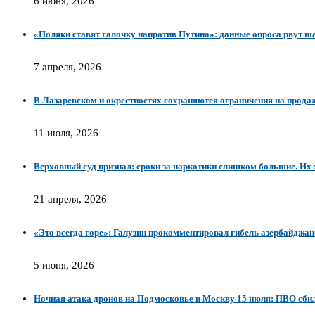
6 июня, 2026
«Поляки ставят галочку напротив Путина»: данные опроса рвут ш
7 апреля, 2026
В Лазаревском и окрестностях сохраняются ограничения на прода
11 июля, 2026
Верховный суд признал: сроки за наркотики слишком большие. Их 
21 апреля, 2026
«Это всегда горе»: Галузин прокомментировал гибель азербайджа
5 июня, 2026
Ночная атака дронов на Подмосковье и Москву 15 июля: ПВО сбил