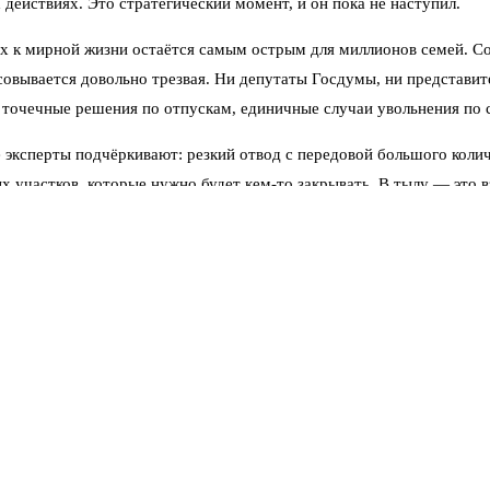
действиях. Это стратегический момент, и он пока не наступил.
х к мирной жизни остаётся самым острым для миллионов семей. Со
совывается довольно трезвая. Ни депутаты Госдумы, ни представи
 точечные решения по отпускам, единичные случаи увольнения по 
 эксперты подчёркивают: резкий отвод с передовой большого коли
ых участков, которые нужно будет кем-то закрывать. В тылу — это 
щаются сотни тысяч человек. Где они будут жить? Как быстро найд
акого хаоса.
процесс пойдёт не по принципу «всех разом», а поэтапно. Вполне в
редышку тем, кто провёл на передовой больше всего времени. Но 
ют отчёты, есть определённая напряжённость. Набор контрактников
ивно прорабатывается юристами и законодателями. В последние мес
же в ближайшее время. Это не значит, что завтра все поедут домо
едицинского освидетельствования. Создаётся та самая «дорожная к