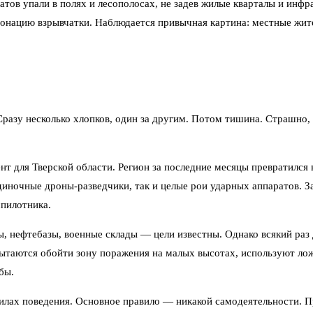
атов упали в полях и лесополосах, не задев жилые кварталы и ин
тонацию взрывчатки. Наблюдается привычная картина: местные жит
Сразу несколько хлопков, один за другим. Потом тишина. Страшно, 
ент для Тверской области. Регион за последние месяцы превратился
иночные дроны-разведчики, так и целые рои ударных аппаратов. 
спилотника.
ы, нефтебазы, военные склады — цели известны. Однако всякий ра
ытаются обойти зону поражения на малых высотах, используют ложн
бы.
илах поведения. Основное правило — никакой самодеятельности. П