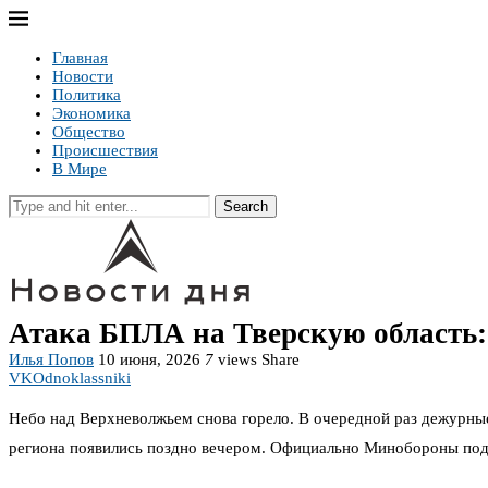
Главная
Новости
Политика
Экономика
Общество
Происшествия
В Мире
Search
Атака БПЛА на Тверскую область:
Илья Попов
10 июня, 2026
7
views
Share
VK
Odnoklassniki
Небо над Верхневолжьем снова горело. В очередной раз дежурны
региона появились поздно вечером. Официально Минобороны подтв