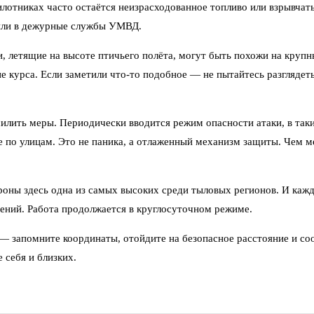
пилотниках часто остаётся неизрасходованное топливо или взрывчат
 или в дежурные службы УМВД.
, летящие на высоте птичьего полёта, могут быть похожи на крупн
ие курса. Если заметили что-то подобное — не пытайтесь разглядет
илить меры. Периодически вводится режим опасности атаки, в так
по улицам. Это не паника, а отлаженный механизм защиты. Чем ме
оны здесь одна из самых высоких среди тыловых регионов. И кажд
ений. Работа продолжается в круглосуточном режиме.
е — запомните координаты, отойдите на безопасное расстояние и с
 себя и близких.