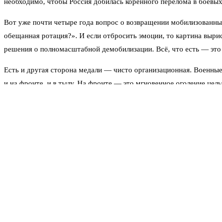
необходимо, чтобы Россия добилась коренного перелома в боевых 
Вот уже почти четыре года вопрос о возвращении мобилизованны
обещанная ротация?». И если отбросить эмоции, то картина выри
решения о полномасштабной демобилизации. Всё, что есть — это
Есть и другая сторона медали — чисто организационная. Военные
и на фронте, и в тылу. На фронте — это мгновенное оголение цел
медицину и рынок труда. Представьте себе: одномоментно возвра
Минобороны и правительство, судя по всему, пытаются избежать т
Поэтому, по данным источников в военных кругах, скорее всего, 
ротации. То есть одних подразделений сменяют другие, давая пе
подготовлены свежие, обученные резервы. А с этим, как показыва
К слову, о правовой базе. Тема демобилизации 2026 года уже акт
для будущего возвращения части мобилизованных может начаться у
увольнения, льготы, меры социальной защиты, порядок выплат и м