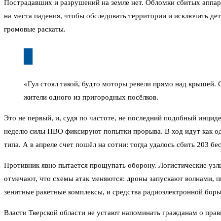
Пострадавших и разрушений на земле нет. Обломки сбитых аппар
на места падения, чтобы обследовать территории и исключить де
громовые раскаты.
«Гул стоял такой, будто моторы ревели прямо над крышей. 
жители одного из пригородных посёлков.
Это не первый, и, судя по частоте, не последний подобный инцид
неделю силы ПВО фиксируют попытки прорыва. В ход идут как од
типа. А в апреле счет пошёл на сотни: тогда удалось сбить 203 бе
Противник явно пытается прощупать оборону. Логистические узл
отмечают, что схемы атак меняются: дроны запускают волнами, п
зенитные ракетные комплексы, и средства радиоэлектронной борь
Власти Тверской области не устают напоминать гражданам о прав