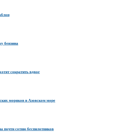
аблон
жу бензина
хотят сократить вдвое
нских моряков в Азовском море
а почти сотню беспилотников