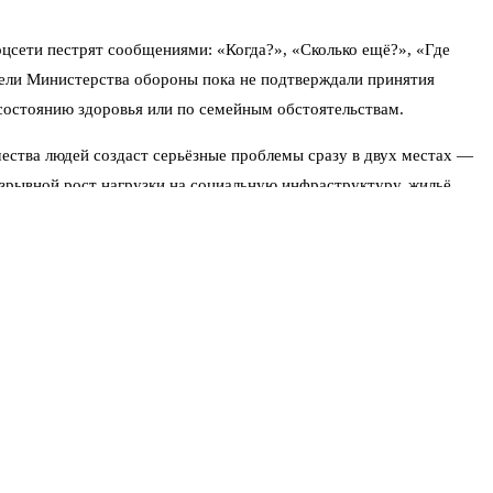
цсети пестрят сообщениями: «Когда?», «Сколько ещё?», «Где
тели Министерства обороны пока не подтверждали принятия
состоянию здоровья или по семейным обстоятельствам.
чества людей создаст серьёзные проблемы сразу в двух местах —
взрывной рост нагрузки на социальную инфраструктуру, жильё,
ут работу? Кто и как будет заниматься их реабилитацией?
озможно, что сначала речь пойдёт о так называемой поэтапной
и это — не одномоментное решение. Нужно, чтобы в тылу были
 идёт, но перекрыть потребность полностью пока не удаётся.
яцы эксперты всё чаще говорят о том, что подготовка документов
й. Это значит, что власть готовит почву: прописывает механизмы
арта», без которой любой дембель превратится в неразбериху.