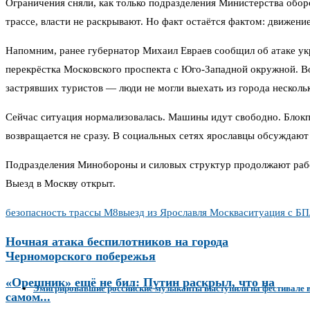
Ограничения сняли, как только подразделения Министерства обо
трассе, власти не раскрывают. Но факт остаётся фактом: движени
Напомним, ранее губернатор Михаил Евраев сообщил об атаке укр
перекрёстка Московского проспекта с Юго-Западной окружной. В
застрявших туристов — люди не могли выехать из города нескольк
Сейчас ситуация нормализовалась. Машины идут свободно. Блокп
возвращается не сразу. В социальных сетях ярославцы обсуждают
Подразделения Минобороны и силовых структур продолжают работ
Выезд в Москву открыт.
безопасность трассы М8
выезд из Ярославля Москва
ситуация с Б
Ночная атака беспилотников на города
Черноморского побережья
«Орешник» ещё не бил: Путин раскрыл, что на
Эмигрировавшие российские музыканты выступили на фестивале в
самом...