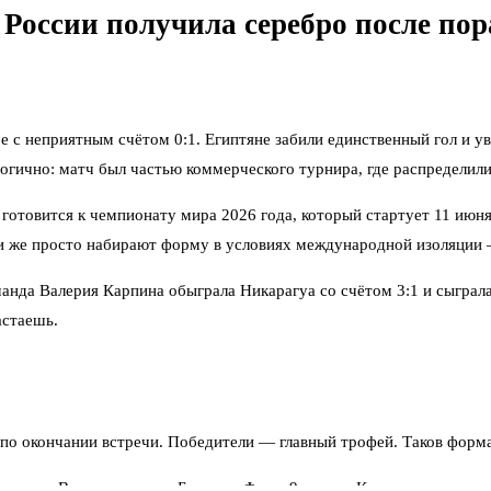
 России получила серебро после по
 с неприятным счётом 0:1. Египтяне забили единственный гол и ув
огично: матч был частью коммерческого турнира, где распределили
отовится к чемпионату мира 2026 года, который стартует 11 июня
и же просто набирают форму в условиях международной изоляции —
оманда Валерия Карпина обыграла Никарагуа со счётом 3:1 и сыгра
астаешь.
по окончании встречи. Победители — главный трофей. Таков форма
числа в Волгограде — с Буркина-Фасо. 9 июня в Калининграде — с