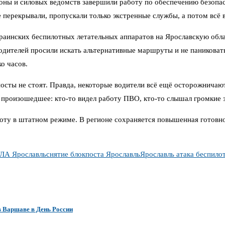
роны и силовых ведомств завершили работу по обеспечению безопас
е перекрывали, пропускали только экстренные службы, а потом всё
аинских беспилотных летательных аппаратов на Ярославскую облас
одителей просили искать альтернативные маршруты и не паниковат
о часов.
осты не стоят. Правда, некоторые водители всё ещё осторожничаю
 произошедшее: кто-то видел работу ПВО, кто-то слышал громкие 
у в штатном режиме. В регионе сохраняется повышенная готовнос
ПЛА Ярославль
снятие блокпоста Ярославль
Ярославль атака беспило
 Варшаве в День России