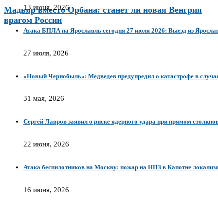
13 июня, 2026
Мадьяр вместо Орбана: станет ли новая Венгрия
врагом России
Атака БПЛА на Ярославль сегодня 27 июля 2026: Выезд из Ярослав
27 июля, 2026
«Новый Чернобыль»: Медведев предупредил о катастрофе в случ
31 мая, 2026
Сергей Лавров заявил о риске ядерного удара при прямом столкн
22 июня, 2026
Атака беспилотников на Москву: пожар на НПЗ в Капотне локализ
16 июня, 2026