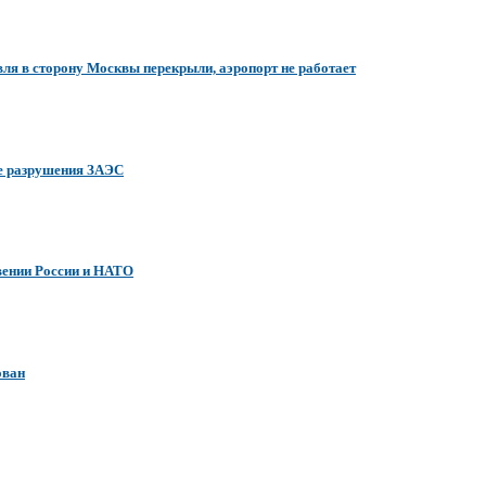
ля в сторону Москвы перекрыли, аэропорт не работает
ае разрушения ЗАЭС
овении России и НАТО
ован