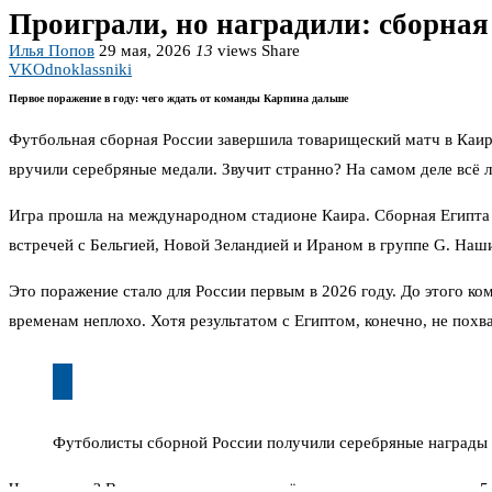
Проиграли, но наградили: сборная
Илья Попов
29 мая, 2026
13
views
Share
VK
Odnoklassniki
Первое поражение в году: чего ждать от команды Карпина дальше
Футбольная сборная России завершила товарищеский матч в Каире
вручили серебряные медали. Звучит странно? На самом деле всё л
Игра прошла на международном стадионе Каира. Сборная Египта г
встречей с Бельгией, Новой Зеландией и Ираном в группе G. Наш
Это поражение стало для России первым в 2026 году. До этого к
временам неплохо. Хотя результатом с Египтом, конечно, не похв
Футболисты сборной России получили серебряные награды 
Что дальше? В июне команду ждут ещё две товарищеские игры. 5 