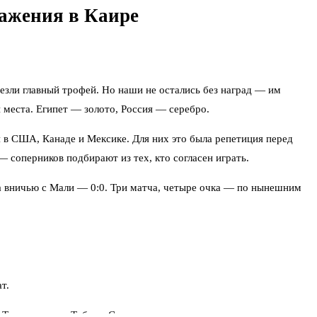
ражения в Каире
езли главный трофей. Но наши не остались без наград — им
 места. Египет — золото, Россия — серебро.
 в США, Канаде и Мексике. Для них это была репетиция перед
 соперников подбирают из тех, кто согласен играть.
ла вничью с Мали — 0:0. Три матча, четыре очка — по нынешним
т.
 Тринидадом и Тобаго. Соперники не самые топовые, но для