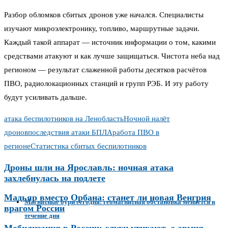
Разбор обломков сбитых дронов уже начался. Специалисты
изучают микроэлектронику, топливо, маршрутные задачи.
Каждый такой аппарат — источник информации о том, какими
средствами атакуют и как лучше защищаться. Чистота неба над
регионом — результат слаженной работы десятков расчётов
ПВО, радиолокационных станций и групп РЭБ. И эту работу
будут усиливать дальше.
атака беспилотников на Ленобласть
Ночной налёт
дронов
последствия атаки БПЛА
работа ПВО в
регионе
Статистика сбитых беспилотников
Дроны шли на Ярославль: ночная атака
захлебнулась на подлете
Мадьяр вместо Орбана: станет ли новая Венгрия
Магнитные бури сегодня: геомагнитная обстановка меняется в
врагом России
течение дня
Мобилизация в России: слухи утихают, а армия