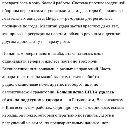
превратилось в зону боевой работы. Система противовоздушной
обороны перехватила и уничтожила семьдесят два беспилотных
летательных аппарата. Цифра — рекордная для региона за
последние полгода. Масштаб удара застал врасплох даже тех,
кто привык к регулярным налётам: обычно речь шла о десятке-
другом дронов, а тут — сразу рота.
По данным оперативного штаба, атака началась около
одиннадцати вечера и длилась почти до трёх ночи.
Беспилотники шли волнами, с разных направлений. Часть
аппаратов летела на малой высоте, пытаясь обойти
радиолокационные поля, другие, наоборот, шли по
баллистической траектории.
Большинство БПЛА удалось
сбить на подступах к городам
— в Гатчинском, Всеволожском
и Кингисеппском районах. Один дрон упал в лесополосе, вызвав
небольшой пожар, который оперативно потушили. Жертв и
разрушений на земле, по предварительным данным, нет.