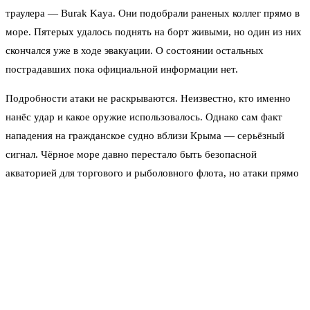
траулера — Burak Kaya. Они подобрали раненых коллег прямо в
море. Пятерых удалось поднять на борт живыми, но один из них
скончался уже в ходе эвакуации. О состоянии остальных
пострадавших пока официальной информации нет.
Подробности атаки не раскрываются. Неизвестно, кто именно
нанёс удар и какое оружие использовалось. Однако сам факт
нападения на гражданское судно вблизи Крыма — серьёзный
сигнал. Чёрное море давно перестало быть безопасной
акваторией для торгового и рыболовного флота, но атаки прямо
у побережья Севастополя случаются не каждый день.
Это не единичный случай. Ранее в Азовском море беспилотники
атаковали сразу два иностранных грузовых судна. На борту
находились граждане Азербайджана. Тогда погибли пять человек.
Атаки на гражданские суда в регионе участились, и это вызывает
тревогу у судовладельцев. Страховые компании уже