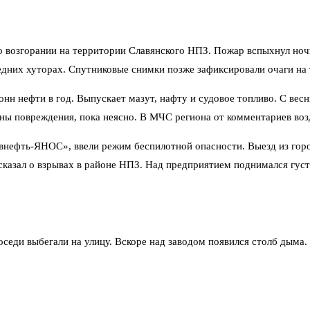
 возгорании на территории Славянского НПЗ. Пожар вспыхнул ночь
едних хуторах. Спутниковые снимки позже зафиксировали очаги на 
 нефти в год. Выпускает мазут, нафту и судовое топливо. С весны
ёзны повреждения, пока неясно. В МЧС региона от комментариев воз
авнефть-ЯНОС», ввели режим беспилотной опасности. Выезд из го
ссказал о взрывах в районе НПЗ. Над предприятием поднимался гус
оседи выбегали на улицу. Вскоре над заводом появился столб дыма.
ы наносились дальнобойными средствами. Он назвал атаки «дальн
ии фронта. До ЯНОСа — примерно 700 километров от границы Укра