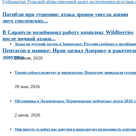
Губернатор Тульской области
ночной налет на регион
последствия 
Погибли при тушении: атака дронов унесла жизни
двух смоленских...
В Сарапуле возобновил работу комплекс Wildberries
после ночной атаки...
Атака на детский лагерь в Запорожье: Рогозин сообщил о погибши
Пентагон в панике: Иран загнал Америку в ракетну
ловушку
25 июля, 2026
Трамп собрал разведку и дипломатов: Пентагону приказали готов
20 мая, 2026
Обстановка в Лазаревском: Черноморское побережье летом 2026 го
2 июля, 2026
Они просто ослабят нас изнутри и парализуют возможность ответн