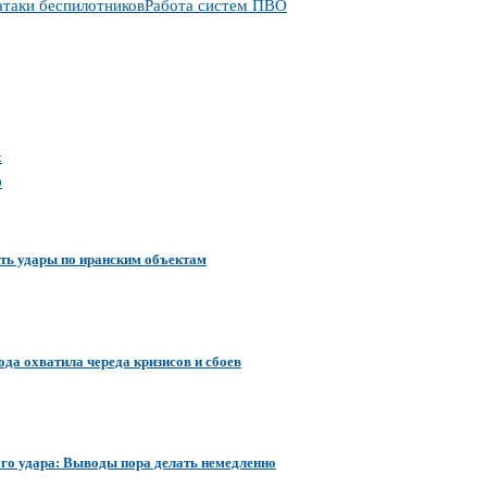
атаки беспилотников
Работа систем ПВО
х
ю
ить удары по иранским объектам
да охватила череда кризисов и сбоев
ого удара: Выводы пора делать немедленно