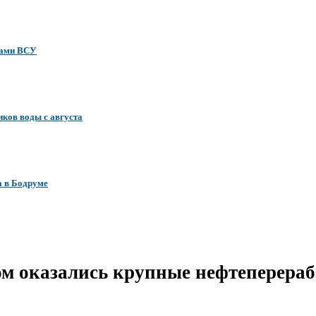
нами ВСУ
иков воды с августа
а в Бодруме
ром оказались крупные нефтеперера