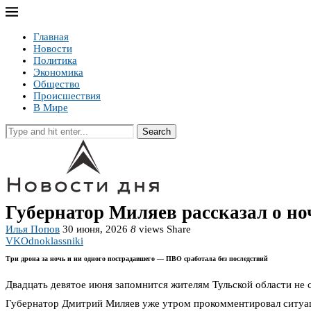
Главная
Новости
Политика
Экономика
Общество
Происшествия
В Мире
Search
Губернатор Миляев рассказал о но
Илья Попов
30 июня, 2026
8
views
Share
VK
Odnoklassniki
Три дрона за ночь и ни одного пострадавшего — ПВО сработала без последствий
Двадцать девятое июня запомнится жителям Тульской области не 
Губернатор Дмитрий Миляев уже утром прокомментировал ситуац