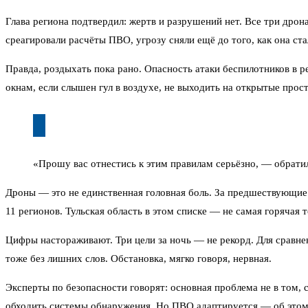
Глава региона подтвердил: жертв и разрушений нет. Все три дрон
среагировали расчёты ПВО, угрозу сняли ещё до того, как она ста
Правда, роздыхать пока рано. Опасность атаки беспилотников в р
окнам, если слышен гул в воздухе, не выходить на открытые прос
«Прошу вас отнестись к этим правилам серьёзно, — обратил
Дроны — это не единственная головная боль. За предшествующие с
11 регионов. Тульская область в этом списке — не самая горячая т
Цифры настораживают. Три цели за ночь — не рекорд. Для сравнен
тоже без лишних слов. Обстановка, мягко говоря, нервная.
Эксперты по безопасности говорят: основная проблема не в том, 
обходить системы обнаружения. Но ПВО адаптируется — об этом 