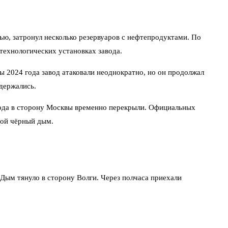
ю, затронул несколько резервуаров с нефтепродуктами. По
технологических установках завода.
 2024 года завод атаковали неоднократно, но он продолжал
держались.
рода в сторону Москвы временно перекрыли. Официальных
той чёрный дым.
 Дым тянуло в сторону Волги. Через полчаса приехали
обойными санкциями» и пообещал продолжать подобные операции.
ины.