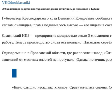
VK
Odnoklassniki
700 километров до цели: как украинские дроны дотянулись до Ярославля и Кубани
Губернатор Краснодарского края Вениамин Кондратьев сообщил о
словам очевидцев, пламя поднималось высоко — его видели в сос
Славянский НПЗ — предприятие мощностью около 3 миллионов тонн
работу. Теперь производство снова остановлено. Насколько серь
Одновременно в Ярославской области, где расположен завод «Сл
заявлений от местных властей не поступало. Однако источник ра
«Было слышно несколько хлопков. Сразу началась сирена. С
пожарные», — описал происходящее местный житель.
Зеленский подтвердил поражение двух НПЗ. По его словам, удар
Расстояние до Славянского НПЗ — около 300 километров от лин