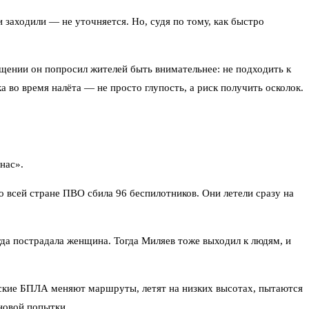
 заходили — не уточняется. Но, судя по тому, как быстро
ащении он попросил жителей быть внимательнее: не подходить к
 во время налёта — не просто глупость, а риск получить осколок.
нас».
о всей стране ПВО сбила 96 беспилотников. Они летели сразу на
гда пострадала женщина. Тогда Миляев тоже выходил к людям, и
инские БПЛА меняют маршруты, летят на низких высотах, пытаются
новой попытки.