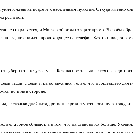
а уничтожены на подлёте к населённым пунктам. Откуда именно они
ла реальной.
егионе сохраняется, и Миляев об этом говорит прямо. В своём обр
транства, не снимать происходящее на телефон. Фото- и видеосъёмка
ся губернатор к тулякам. — Безопасность начинается с каждого из 
емь часов, с семи утра до двух дня, только что прошедшего дня п
очка, но и не в стороне.
ия, несколько дней назад регион пережил массированную атаку, ко
сколько дронов сбивают, а в том, что их становится больше. Укра
свидетельствует отсутствие серьёзных последствий после каждой 