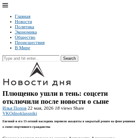
Главная
Новости
Политика
Экономика
Общество
Происшествия
В Мире
Search
Плющенко ушли в тень: соцсети
отключили после новости о сыне
Илья Попов
22 мая, 2026
18
views
Share
VK
Odnoklassniki
Евгений и его 13‑летний наследник перевели аккаунты в закрытый режим на фоне решения
о смене спортивного гражданства