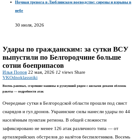
Ночная тревога в Люблинском воеводстве: сирены и взрывы в
небе
30 июля, 2026
Удары по гражданским: за сутки ВСУ
выпустили по Белгородчине больше
сотни боеприпасов
Илья Попов
22 мая, 2026
12
views
Share
VK
Odnoklassniki
Восемь раненых, сгоревшие машины и рухнувший рядом с жилыми домами обломок
ракеты — подробности атак
Очередные сутки в Белгородской области прошли под свист
снарядов и гул дронов. Украинские силы нанесли удары по 44
населённым пунктам региона. В общей сложности
зафиксировано не менее 126 атак различного типа — от
артиллерийских обстрелов до налётов беспилотников. Восемь