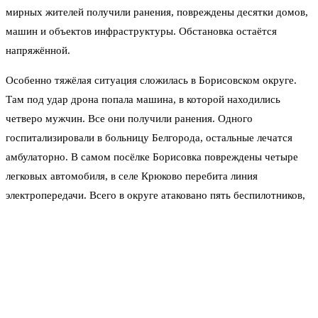
мирных жителей получили ранения, повреждены десятки домов,
машин и объектов инфраструктуры. Обстановка остаётся
напряжённой.
Особенно тяжёлая ситуация сложилась в Борисовском округе.
Там под удар дрона попала машина, в которой находились
четверо мужчин. Все они получили ранения. Одного
госпитализировали в больницу Белгорода, остальные лечатся
амбулаторно. В самом посёлке Борисовка повреждены четыре
легковых автомобиля, в селе Крюково перебита линия
электропередачи. Всего в округе атаковано пять беспилотников,
два из них удалось сбить.
Не стихают обстрелы в Шебекинском округе. В самом
Шебекино дроны атаковали цех промышленного предприятия,
коммерческий объект и многоквартирный дом — повреждена
кровля. В селе Купино пострадали частный дом и хозпостройка.