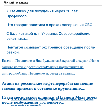
Читайте также
«Оземпик» для похудения через 20 лет:
Профессор…
Что говорят политики о сроках завершения СВО:…
С баллистикой для Украины: Северокорейские
ракетчики…
Пентагон созывает экстренное совещание после
резкой…
Евгений Плющенко и Яна Рудковская
Закрытый аккаунт в
Иск о
защите чести и достоинства
Реакция подписчиков на
эмиграцию
Саша Плющенко переезд за границу
Атаки на российские нефтеперерабатывающие
заводы привели к остановке крупнейших...
Глава московской клиники «Планета Мед» исчез
«Тыл закончился»: после удара по Чебоксарам Коц сделал
после возбуждения уголовного...
тревожное заявление