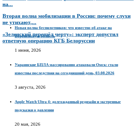
на...
Вторая волна мобилизации в России: почему слухи
не утихают,...
Новая волна беспилотников: что известно об атаке на
«Зеленский перешёл черту»: эксперт допустил
Воронежскую область
ответную операцию КГБ Белоруссии
1 июня, 2026
Украинские БПЛА массированно атаковали Омск: стали
известны последствия на сегодняшний день, 03.08.2026
3 августа, 2026
Apple Watch Ultra 4: долгожданный редизайн и экстренные
подсказки о давлении
20 мая, 2026