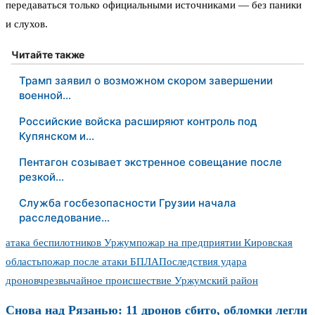
передаваться только официальными источниками — без паники
и слухов.
Читайте также
Трамп заявил о возможном скором завершении
военной…
Российские войска расширяют контроль под
Купянском и…
Пентагон созывает экстренное совещание после
резкой…
Служба госбезопасности Грузии начала
расследование…
атака беспилотников Уржум
пожар на предприятии Кировская
область
пожар после атаки БПЛА
Последствия удара
дронов
чрезвычайное происшествие Уржумский район
Снова над Рязанью: 11 дронов сбито, обломки легли