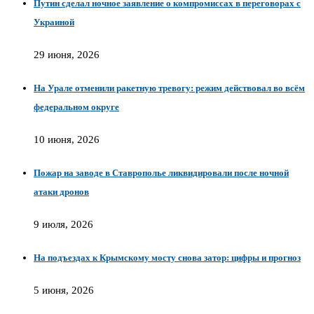
Путин сделал ночное заявление о компромиссах в переговорах с
Украиной
29 июня, 2026
На Урале отменили ракетную тревогу: режим действовал во всём
федеральном округе
10 июня, 2026
Пожар на заводе в Ставрополье ликвидировали после ночной
атаки дронов
9 июля, 2026
На подъездах к Крымскому мосту снова затор: цифры и прогноз
5 июня, 2026