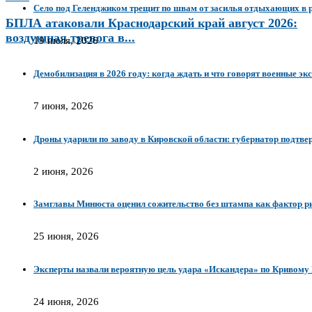
Село под Геленджиком трещит по швам от засилья отдыхающих в 
БПЛА атаковали Краснодарский край август 2026:
воздушная тревога в...
19 июля, 2026
Демобилизация в 2026 году: когда ждать и что говорят военные эк
7 июня, 2026
Дроны ударили по заводу в Кировской области: губернатор подтве
2 июня, 2026
Замглавы Минюста оценил сожительство без штампа как фактор р
25 июня, 2026
Эксперты назвали вероятную цель удара «Искандера» по Кривому
24 июня, 2026