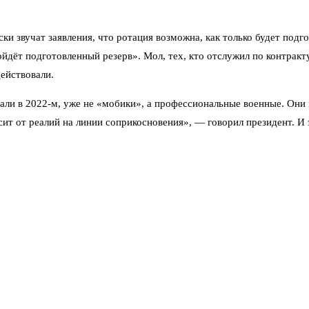
и звучат заявления, что ротация возможна, как только будет подг
дёт подготовленный резерв». Мол, тех, кто отслужил по контракту
ействовали.
вали в 2022-м, уже не «мобики», а профессиональные военные. Они 
сит от реалий на линии соприкосновения», — говорил президент. И 
. Что обещания раз за разом откладываются. В феврале 2026 года 
ди, которые не сбежали, а пришли по повестке, чувствуют себя за
атился в прокуратуру из-за издевательств над мобилизованными. С