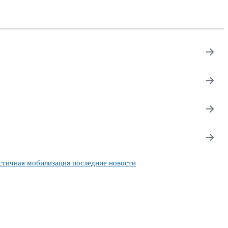
→
→
→
→
стичная мобилизация последние новости