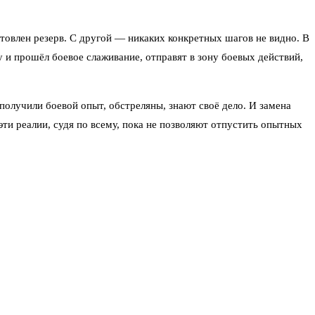
отовлен резерв. С другой — никаких конкретных шагов не видно. В
 и прошёл боевое слаживание, отправят в зону боевых действий,
получили боевой опыт, обстреляны, знают своё дело. И замена
эти реалии, судя по всему, пока не позволяют отпустить опытных
один из депутатов заявил: «Государство сегодня обязано сказать
бытыми.
 тех пор ситуация с правами военнослужащих вроде бы