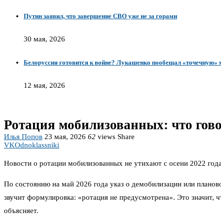
Путин заявил, что завершение СВО уже не за горами
30 мая, 2026
Белоруссия готовится к войне? Лукашенко пообещал «точечную» 
12 мая, 2026
Ротация мобилизованных: что говор
Илья Попов
23 мая, 2026
62
views
Share
VK
Odnoklassniki
Новости о ротации мобилизованных не утихают с осени 2022 года
По состоянию на май 2026 года указ о демобилизации или планово
звучит формулировка: «ротация не предусмотрена». Это значит, 
объясняет.