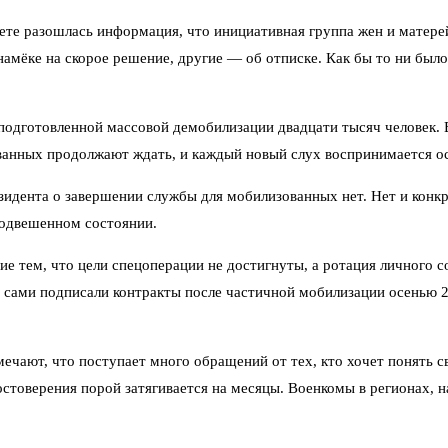
ете разошлась информация, что инициативная группа жен и матере
намёке на скорое решение, другие — об отписке. Как бы то ни был
 подготовленной массовой демобилизации двадцати тысяч человек. 
ванных продолжают ждать, и каждый новый слух воспринимается о
резидента о завершении службы для мобилизованных нет. Нет и кон
 подвешенном состоянии.
е тем, что цели спецоперации не достигнуты, а ротация личного с
ами подписали контракты после частичной мобилизации осенью 2022
ют, что поступает много обращений от тех, кто хочет понять сво
стоверения порой затягивается на месяцы. Военкомы в регионах, н