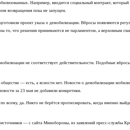
билизованных. Например, вводится социальный контракт, который 
изм возвращения пока не запущен.
готовили проект указа о демобилизации. Вбросы появляются регуля
 на то, что решения принимаются не парламентом, а верховным г
обилизации не соответствует действительности. Подобные вбросы
в обществе — есть, а ясности нет. Новости о демобилизации мобил
овости за 23 мая не добавили конкретики.
 по всему, да. Никто не берётся прогнозировать, когда именно вый
х источников — с сайта Минобороны, из заявлений пресс-службы Крем