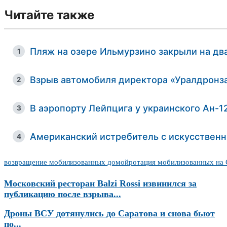
Читайте также
Пляж на озере Ильмурзино закрыли на д
1
Взрыв автомобиля директора «Уралдронза
2
В аэропорту Лейпцига у украинского Ан-1
3
Американский истребитель с искусстве
4
возвращение мобилизованных домой
ротация мобилизованных на
Московский ресторан Balzi Rossi извинился за
публикацию после взрыва...
Дроны ВСУ дотянулись до Саратова и снова бьют
по...