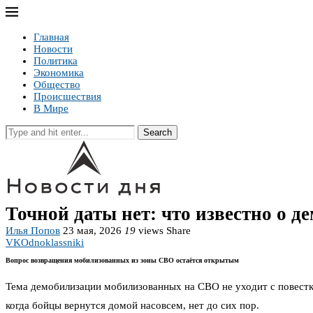
Главная
Новости
Политика
Экономика
Общество
Происшествия
В Мире
Search
Точной даты нет: что известно о 
Илья Попов
23 мая, 2026
19
views
Share
VK
Odnoklassniki
Вопрос возвращения мобилизованных из зоны СВО остаётся открытым
Тема демобилизации мобилизованных на СВО не уходит с повестки
когда бойцы вернутся домой насовсем, нет до сих пор.