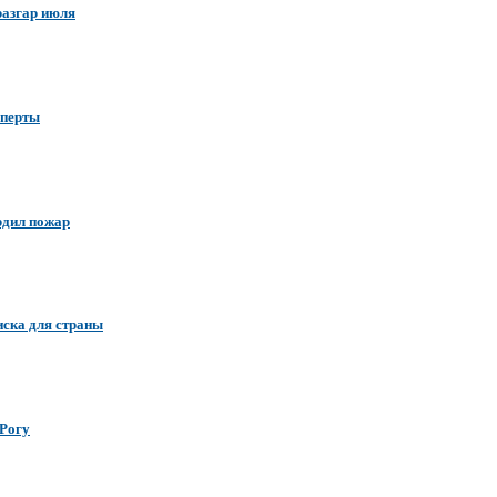
разгар июля
сперты
рдил пожар
иска для страны
 Рогу