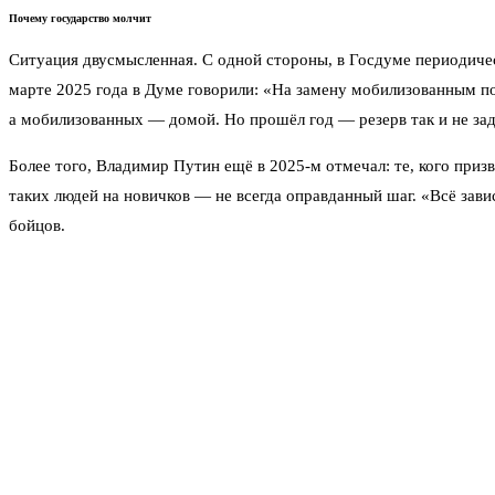
Почему государство молчит
Ситуация двусмысленная. С одной стороны, в Госдуме периодическ
марте 2025 года в Думе говорили: «На замену мобилизованным пой
а мобилизованных — домой. Но прошёл год — резерв так и не зад
Более того, Владимир Путин ещё в 2025-м отмечал: те, кого приз
таких людей на новичков — не всегда оправданный шаг. «Всё зави
бойцов.
Чего ждут сами мобилизованные
На форумах и в соцсетях — напряжение. Многие пишут, что устали
о судьбе мобилизованных». Но внятного ответа не прозвучало. Лю
В Северной Осетии в 2023 году был скандал — глава региона обр
улучшилась, но системного решения проблемы ротации нет.