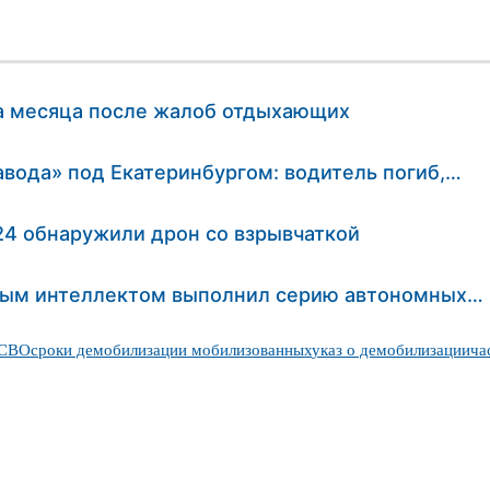
ва месяца после жалоб отдыхающих
вода» под Екатеринбургом: водитель погиб,…
24 обнаружили дрон со взрывчаткой
нным интеллектом выполнил серию автономных…
 СВО
сроки демобилизации мобилизованных
указ о демобилизации
ча