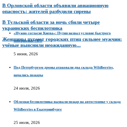
В Орловской области объявили авиационную
опасность: жителей разбудили сирены
В Тульской области за ночь сбили четыре
украинских беспилотника
«Нужно согласие Киева»: Путин назвал условие быстрого
Женщины пугают городских птиц сильнее мужчин:
завершения СВО
учёные выяснили неожиданную...
5 июня, 2026
Под Петербургом дроны атаковали два склада Wildberries,
начались пожары
24 июля, 2026
Обломки беспилотника вызвали пожар на автостоянке у склада
Wildberries в Екатеринбурге
25 июля, 2026