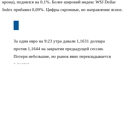
крона), поднялся на 0,1%. Более широкий индекс WSJ Dollar
Index прибавил 0,09%. Цифры скромные, но направление ясное.
За один евро на 9:23 утра давали 1,1631 доллара
против 1,1644 на закрытии предыдущей сессии.
Потери небольшие, но рынок явно перекладывается
в доллар.
Что подстегнуло спрос на американскую валюту? По данным
журналистки Fox News Дженнифер Гриффин, военные США
нанесли удары по двум катерам Корпуса стражей исламской
революции (КСИР), а также по позиции зенитно-ракетного
комплекса в районе Бендер-Аббаса на юге Ирана. Это не первая
вспышка за последние недели, но именно сейчас рынки
отреагировали особенно остро.