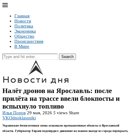
Главная
Новости
Политика
Экономика
Общество
Происшествия
В Мире
Search
Налёт дронов на Ярославль: после
прилёта на трассе ввели блокпосты и
вспыхнуло топливо
Илья Попов
29 мая, 2026
5
views
Share
VK
Odnoklassniki
Украинские беспилотники снова атаковали промышленные объекты в Ярославской
области. Губернатор Евраев подтвердил: движение на южном выезде из города перекрыто,