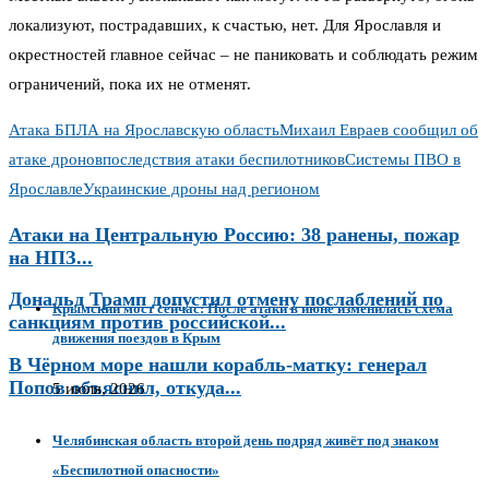
локализуют, пострадавших, к счастью, нет. Для Ярославля и
окрестностей главное сейчас – не паниковать и соблюдать режим
ограничений, пока их не отменят.
Атака БПЛА на Ярославскую область
Михаил Евраев сообщил об
атаке дронов
последствия атаки беспилотников
Системы ПВО в
Ярославле
Украинские дроны над регионом
Атаки на Центральную Россию: 38 ранены, пожар
на НПЗ...
Дональд Трамп допустил отмену послаблений по
Крымский мост сейчас: После атаки в июне изменилась схема
санкциям против российской...
движения поездов в Крым
В Чёрном море нашли корабль-матку: генерал
Попов объяснил, откуда...
5 июля, 2026
Челябинская область второй день подряд живёт под знаком
«Беспилотной опасности»