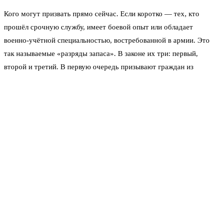
Кого могут призвать прямо сейчас. Если коротко — тех, кто
прошёл срочную службу, имеет боевой опыт или обладает
военно-учётной специальностью, востребованной в армии. Это
так называемые «разряды запаса». В законе их три: первый,
второй и третий. В первую очередь призывают граждан из
первого разряда — они самые обученные, с опытом службы не
старше нескольких лет. Во вторую очередь — второй разряд,
туда попадают те, кто служил давно, но формально ещё годен.
Третий разряд — это «глухой запас», оттуда массово не берут,
только если нет другого выхода.
Критически важной остаётся категория годности. Военный билет
содержит отметку — буква от «А» до «Г». «А» и «Б» — годен.
«В» — ограниченно годен, от мобилизации освобождают. «Г» —
временно не годен, дадут отсрочку на полгода-год для лечения.