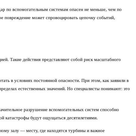
дар по вспомогательным системам опасен не меньше, чем по
бое повреждение может спровоцировать цепочку событий,
цией. Такие действия представляют собой риск масштабного
ать в условиях постоянной опасности. При этом, как заявили в
пределах естественных значений. Но специалисты понимают: это
значительное разрушение вспомогательных систем способно
кой катастрофы будут ощущаться десятилетиями.
ному залу — месту, где находятся турбины и важное