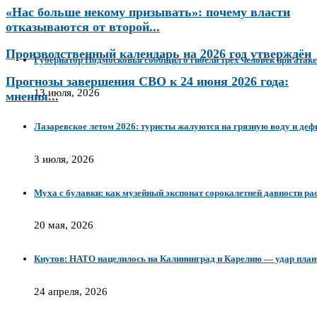
«Нас больше некому призывать»: почему власти
отказываются от второй...
Производственный календарь на 2026 год утверждён
Губернатор Подмосковья сообщил о гибели трёх человек при атаке
Прогнозы завершения СВО к 24 июня 2026 года:
13 июля, 2026
мнения...
Лазаревское летом 2026: туристы жалуются на грязную воду и деф
3 июля, 2026
Муха с булавки: как музейный экспонат сорокалетней давности р
20 мая, 2026
Кнутов: НАТО нацелилось на Калининград и Карелию — удар план
24 апреля, 2026