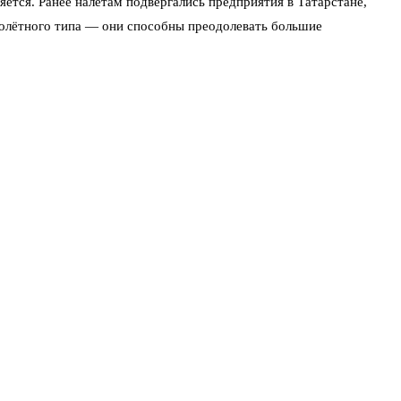
ется. Ранее налётам подвергались предприятия в Татарстане,
молётного типа — они способны преодолевать большие
ей удалось спасти».
и, чтобы избежать случайных столкновений. Об этом сообщили в
чнётся после того, как огонь полностью потушат и территорию
бе показались военные вертолёты, сомнений не осталось — это
распространять кадры, которые могут скорректировать работу
рб. Есть и психологический эффект. Люди начинают нервничать,