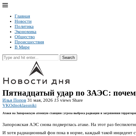
Главная
Новости
Политика
Экономика
Общество
Происшествия
В Мире
Search
Пятнадцатый удар по ЗАЭС: почем
Илья Попов
31 мая, 2026
15
views
Share
VK
Odnoklassniki
Атаки на Запорожскую атомную станцию: угроза выброса радиации и загрязнения территор
Запорожская АЭС снова подверглась атаке. На этот раз беспилотн
И хотя радиационный фон пока в норме, каждый такой инцидент 