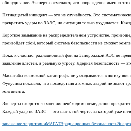
оборудование. Эксперты отмечают, что повреждение именно этих 
Пятнадцатый инцидент — это не случайность. Это систематичес
прекратить удары по ЗАЭС, но ситуация только ухудшается. Кажд
Короткое замыкание на распределительном устройстве, произошед
произойдет сбой, который система безопасности не сможет компе
Пока, к счастью, радиационный фон на Запорожской АЭС не прев
заявление властей, а реальную угрозу. Ядерная безопасность — эт
Масштабы возможной катастрофы не укладываются в логику военн
Фукусима показали, что последствия атомных аварий не знают гр
континента.
Эксперты сходятся во мнении: необходимо немедленно прекратить
Каждый удар по ЗАЭС — это шаг к той черте, за которой уже ниче
заражение территории
МАГАТЭ
радиационная безопасность
Энерго