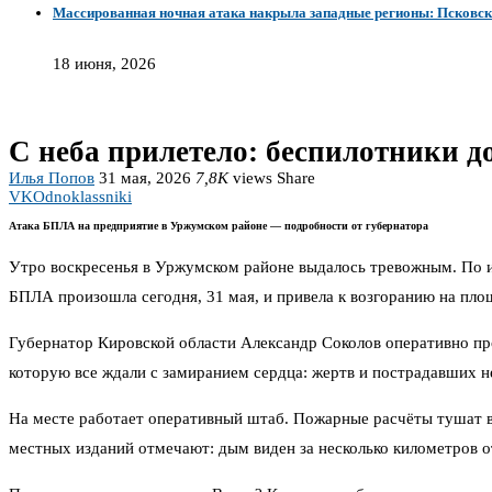
Массированная ночная атака накрыла западные регионы: Псковск
18 июня, 2026
С неба прилетело: беспилотники д
Илья Попов
31 мая, 2026
7,8K
views
Share
VK
Odnoklassniki
Атака БПЛА на предприятие в Уржумском районе — подробности от губернатора
Утро воскресенья в Уржумском районе выдалось тревожным. По 
БПЛА произошла сегодня, 31 мая, и привела к возгоранию на пло
Губернатор Кировской области Александр Соколов оперативно про
которую все ждали с замиранием сердца: жертв и пострадавших не
На месте работает оперативный штаб. Пожарные расчёты тушат 
местных изданий отмечают: дым виден за несколько километров 