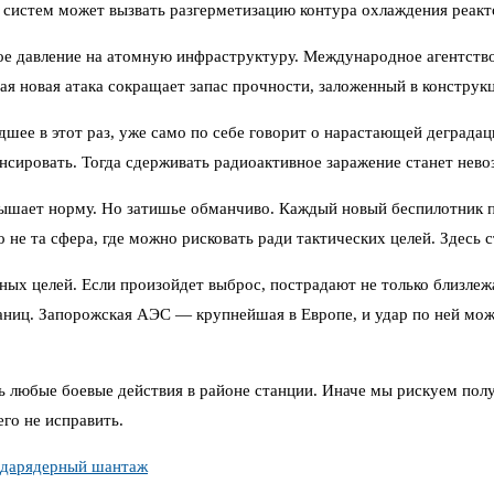
систем может вызвать разгерметизацию контура охлаждения реактор
кое давление на атомную инфраструктуру. Международное агентств
ая новая атака сокращает запас прочности, заложенный в конструк
шее в этот раз, уже само по себе говорит о нарастающей деградац
нсировать. Тогда сдерживать радиоактивное заражение станет нев
ышает норму. Но затишье обманчиво. Каждый новый беспилотник п
о не та сфера, где можно рисковать ради тактических целей. Здесь 
ых целей. Если произойдет выброс, пострадают не только близлеж
аниц. Запорожская АЭС — крупнейшая в Европе, и удар по ней мож
 любые боевые действия в районе станции. Иначе мы рискуем полу
го не исправить.
дар
ядерный шантаж