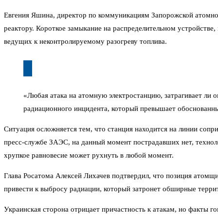
Евгения Яшина, директор по коммуникациям Запорожской атомной
реактору. Короткое замыкание на распределительном устройстве,
ведущих к неконтролируемому разогреву топлива.
«Любая атака на атомную электростанцию, затрагивает ли 
радиационного инцидента, который превышает обоснованны
Ситуация осложняется тем, что станция находится на линии сопри
пресс-службе ЗАЭС, на данный момент пострадавших нет, технол
хрупкое равновесие может рухнуть в любой момент.
Глава Росатома Алексей Лихачев подтвердил, что позиция атомщ
привести к выбросу радиации, который затронет обширные террит
Украинская сторона отрицает причастность к атакам, но факты г