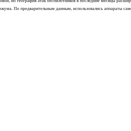
вой, но география атак беспилотников в последние месяцы расширя
Уржума. По предварительным данным, использовались аппараты са
жим повышенной готовности. Ситуация на контроле. Главное — люд
бе над районом временно ограничивали полёты гражданской авиаци
е могло повредить дорогостоящее оборудование. Оценка ущерба на
 остаться неразорвавшиеся фрагменты боеприпасов.
нял звуки за взрывы на стройке, кто-то — за грозу. Но когда в не
е заблокировали по требованию Роскомнадзора — власти просят не 
ные объекты — это не только попытка нанести экономический уще