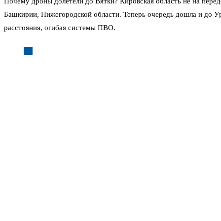
Почему дроны долетели до Вятки? Кировская область не на передо
Башкирии, Нижегородской области. Теперь очередь дошла и до 
расстояния, огибая системы ПВО.
Соколов заявил: «Все оперативные службы переведены в ре
На предприятии в Уржумском районе вводили план «Ковёр»? В не
Росавиации. Позже запрет сняли.
Что будет с предприятием дальше — вопрос открытый. Возгорани
обследуют взрывотехники. Не исключено, что на площадке могли
Местные жители говорят: грохот был слышен отчётливо. Кто-то при
атака. Соцсети заполонили видео столба дыма. Часть роликов уж
вражеской разведки.
Эксперты по безопасности напоминают: атаки БПЛА на промышлен