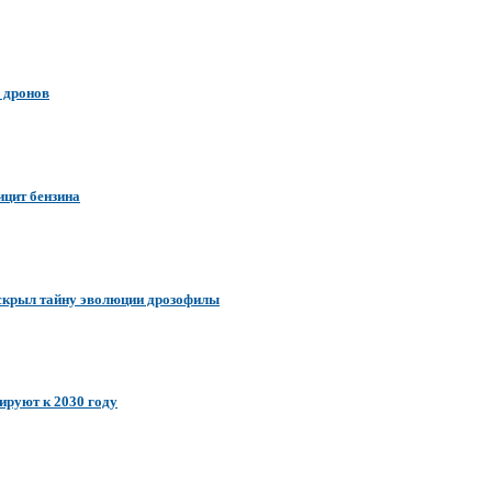
 дронов
ицит бензина
аскрыл тайну эволюции дрозофилы
ируют к 2030 году