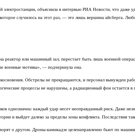
 электростанции, объяснила в интервью РИА Новости, что даже у
 которое случилось на этот раз, — это лишь вершина айсберга. Лю
она реактор или машинный зал, перестает быть лишь военной опера
е военные мотивы», — подчеркнула она.
косновения. Обстрелы не прекращаются, и персонал вынужден работ
огические процессы не нарушены, а радиационный фон остается в 
иков однозначна: каждый удар несет неоправданный риск. Даже не
ории и выйдет далеко за пределы зоны конфликта. Последствия та
оворят о другом. Дроны-камикадзе целенаправленно бьют по машин