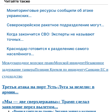
Читайте также
Мониторинговые ресурсы сообщили об атаке
украинских…
Северокорейское ракетное подразделение могут…
Когда закончится СВО: Эксперты не называют
точных…
Краснодар готовится к разделению самого
населённого…
Международное морское право
Морской инцидент
Незаконное
задержание танкера
Позиция Кремля по инциденту
Санкции ЕС и
судоходство
Третья атака на порт Усть‑Луга за неделю: в
армии...
«Мы — две сверхдержавы»: Трамп сделал
заявление перед вылетом...
«Врачи и учителя на грани»: Зюганов заявил о кадровом