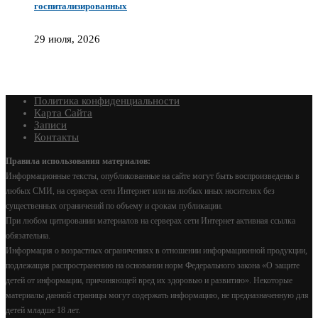
госпитализированных
29 июля, 2026
Политика конфиденциальности
Карта Сайта
Записи
Контакты
Правила использования материалов:
Информационные тексты, опубликованные на сайте могут быть воспроизведены в
любых СМИ, на серверах сети Интернет или на любых иных носителях без
существенных ограничений по объему и срокам публикации.
При любом цитировании материалов на серверах сети Интернет активная ссылка
обязательна.
Информация о возрастных ограничениях в отношении информационной продукции,
подлежащая распространению на основании норм Федерального закона «О защите
детей от информации, причиняющей вред их здоровью и развитию». Некоторые
материалы данной страницы могут содержать информацию, не предназначенную для
детей младше 18 лет.