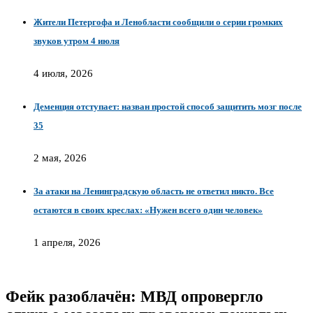
Жители Петергофа и Ленобласти сообщили о серии громких
звуков утром 4 июля
4 июля, 2026
Деменция отступает: назван простой способ защитить мозг после
35
2 мая, 2026
За атаки на Ленинградскую область не ответил никто. Все
остаются в своих креслах: «Нужен всего один человек»
1 апреля, 2026
Фейк разоблачён: МВД опровергло