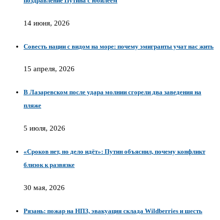
поздравление Путина с юбилеем
14 июня, 2026
Совесть нации с видом на море: почему эмигранты учат нас жить
15 апреля, 2026
В Лазаревском после удара молнии сгорели два заведения на
пляже
5 июля, 2026
«Сроков нет, но дело идёт»: Путин объяснил, почему конфликт
близок к развязке
30 мая, 2026
Рязань: пожар на НПЗ, эвакуация склада Wildberries и шесть