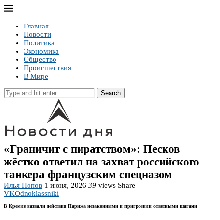
Главная
Новости
Политика
Экономика
Общество
Происшествия
В Мире
Search
«Граничит с пиратством»: Песков
жёстко ответил на захват российского
танкера французским спецназом
Илья Попов
1 июня, 2026
39
views
Share
VK
Odnoklassniki
В Кремле назвали действия Парижа незаконными и пригрозили ответными шагами