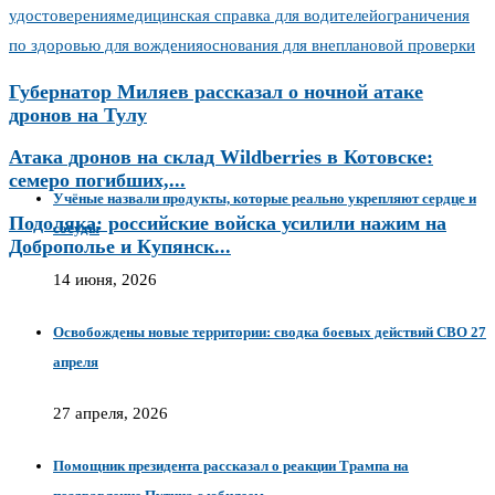
удостоверения
медицинская справка для водителей
ограничения
по здоровью для вождения
основания для внеплановой проверки
Губернатор Миляев рассказал о ночной атаке
дронов на Тулу
Атака дронов на склад Wildberries в Котовске:
семеро погибших,...
Учёные назвали продукты, которые реально укрепляют сердце и
Подоляка: российские войска усилили нажим на
сосуды
Доброполье и Купянск...
14 июня, 2026
Освобождены новые территории: сводка боевых действий СВО 27
апреля
27 апреля, 2026
Помощник президента рассказал о реакции Трампа на