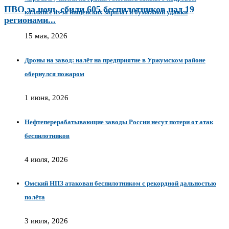
ПВО за ночь сбили 605 беспилотников над 19
коллапсе из-за нищенских зарплат и бумажной удавки
регионами...
15 мая, 2026
Дроны на завод: налёт на предприятие в Уржумском районе
обернулся пожаром
1 июня, 2026
Нефтеперерабатывающие заводы России несут потери от атак
беспилотников
4 июля, 2026
Омский НПЗ атакован беспилотником с рекордной дальностью
полёта
3 июля, 2026