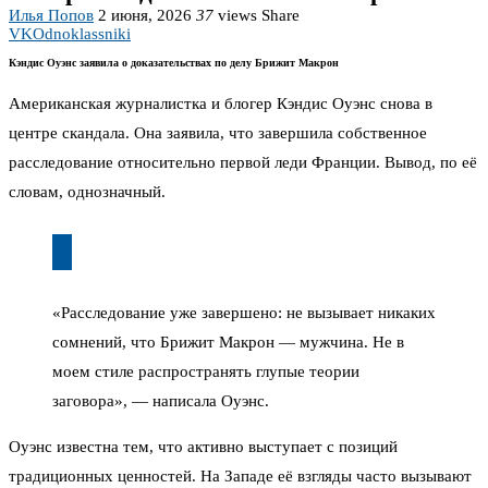
Илья Попов
2 июня, 2026
37
views
Share
VK
Odnoklassniki
Кэндис Оуэнс заявила о доказательствах по делу Брижит Макрон
Американская журналистка и блогер Кэндис Оуэнс снова в
центре скандала. Она заявила, что завершила собственное
расследование относительно первой леди Франции. Вывод, по её
словам, однозначный.
«Расследование уже завершено: не вызывает никаких
сомнений, что Брижит Макрон — мужчина. Не в
моем стиле распространять глупые теории
заговора», — написала Оуэнс.
Оуэнс известна тем, что активно выступает с позиций
традиционных ценностей. На Западе её взгляды часто вызывают