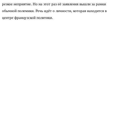
резкое неприятие. Но на этот раз её заявления вышли за рамки
обычной полемики. Речь идёт о личности, которая находится в
центре французской политики.
Брижит Макрон — жена президента Франции Эммануэля
Макрона. Она старше его на 24 года, и их роман всегда
привлекал внимание прессы. Однако Оуэнс пошла дальше. Она
утверждает, что первая леди родилась биологическим мужчиной.
И что в подростковом возрасте она якобы совратила будущего
президента.
Журналистка опубликовала первую часть своего расследования
ещё в прошлом году. Тогда же семья Макронов подала судебный
иск о клевете. По данным газеты The Financial Times, это
произошло в июле 2025 года. Но Оуэнс не остановилась. Сейчас
она объявила, что собрала все доказательства.
Пока неизвестно, какие именно материалы легли в основу её