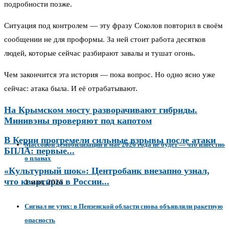
подробности позже.
Ситуация под контролем — эту фразу Соколов повторил в своём
сообщении не для проформы. За ней стоит работа десятков
людей, которые сейчас разбирают завалы и тушат огонь.
Чем закончится эта история — пока вопрос. Но одно ясно уже
сейчас: атака была. И её отрабатывают.
На Крымском мосту разворачивают гибриды.
Минивэны проверяют под капотом
В Керчи прогремели сильные взрывы после атаки
Массовой демобилизации в мае 2026 года не будет — что известно
БПЛА: первые...
о планах
«Культурный шок»: Центробанк внезапно узнал,
что квартиры в России...
1 мая, 2026
Сигнал не утих: в Пензенской области снова объявляли ракетную
опасность