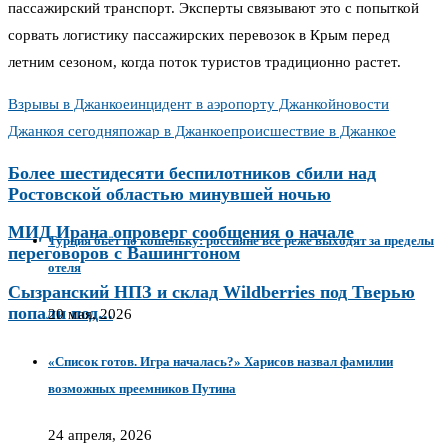
пассажирский транспорт. Эксперты связывают это с попыткой
сорвать логистику пассажирских перевозок в Крым перед
летним сезоном, когда поток туристов традиционно растет.
Взрывы в Джанкое
инцидент в аэропорту Джанкой
новости
Джанкоя сегодня
пожар в Джанкое
происшествие в Джанкое
Более шестидесяти беспилотников сбили над
Ростовской областью минувшей ночью
МИД Ирана опроверг сообщения о начале
Турция бьёт по кошельку: россияне всё реже выходят за пределы
переговоров с Вашингтоном
отеля
Сызранский НПЗ и склад Wildberries под Тверью
попали под...
20 мая, 2026
«Список готов. Игра началась?» Харисов назвал фамилии
возможных преемников Путина
24 апреля, 2026