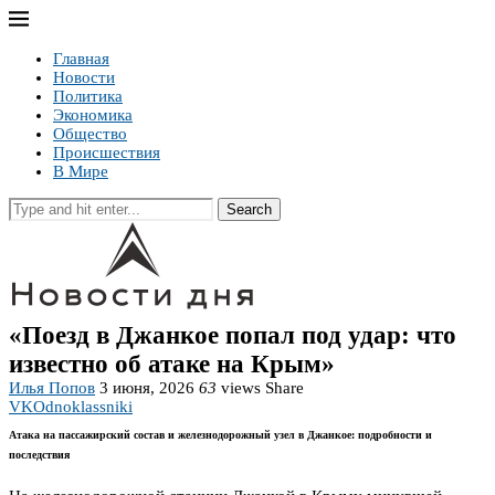
Главная
Новости
Политика
Экономика
Общество
Происшествия
В Мире
Search
«Поезд в Джанкое попал под удар: что
известно об атаке на Крым»
Илья Попов
3 июня, 2026
63
views
Share
VK
Odnoklassniki
Атака на пассажирский состав и железнодорожный узел в Джанкое: подробности и
последствия