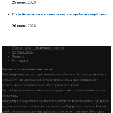
25 июня, 2026
В Уфе беспилотники атаковали нефтеперерабатывающий завод
26 июня, 2026
Политика конфиденциальности
Карта Сайта
Записи
Контакты
Правила использования материалов:
Информационные тексты, опубликованные на сайте могут быть воспроизведены в
любых СМИ, на серверах сети Интернет или на любых иных носителях без
существенных ограничений по объему и срокам публикации.
При любом цитировании материалов на серверах сети Интернет активная ссылка
обязательна.
Информация о возрастных ограничениях в отношении информационной продукции,
подлежащая распространению на основании норм Федерального закона «О защите
детей от информации, причиняющей вред их здоровью и развитию». Некоторые