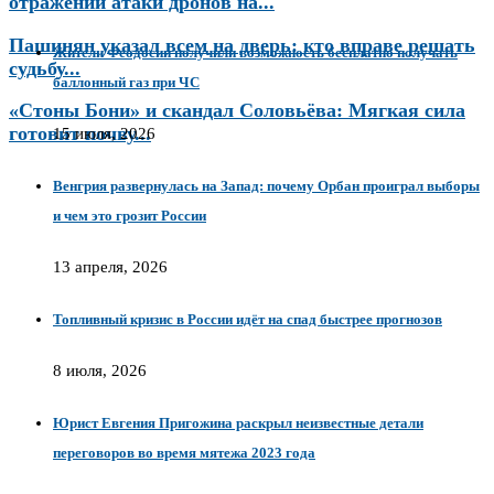
отражении атаки дронов на...
Пашинян указал всем на дверь: кто вправе решать
Жители Феодосии получили возможность бесплатно получать
судьбу...
баллонный газ при ЧС
«Стоны Бони» и скандал Соловьёва: Мягкая сила
готовит почву...
15 июля, 2026
Венгрия развернулась на Запад: почему Орбан проиграл выборы
и чем это грозит России
13 апреля, 2026
Топливный кризис в России идёт на спад быстрее прогнозов
8 июля, 2026
Юрист Евгения Пригожина раскрыл неизвестные детали
переговоров во время мятежа 2023 года