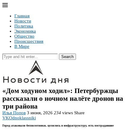
Главная
Новости
Политика
Экономика
Общество
Происшествия
В Мире
Search
«Дом ходуном ходил»: Петербуржцы
рассказали о ночном налёте дронов на
три района
Илья Попов
3 июня, 2026
234
views
Share
VK
Odnoklassniki
Город атаковали беспилотники, целились в инфраструктуру, есть пострадавшие