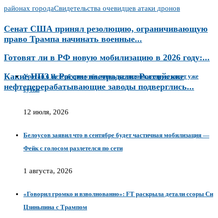
районах города
Свидетельства очевидцев атаки дронов
Сенат США принял резолюцию, ограничивающую
право Трампа начинать военные...
Готовят ли в РФ новую мобилизацию в 2026 году:...
Какие НПЗ в России пострадали: Российские
Ураган в Петербурге унёс жизнь женщины, вторую ищут уже
нефтеперерабатывающие заводы подверглись...
сутки
12 июля, 2026
Белоусов заявил что в сентябре будет частичная мобилизация —
Фейк с голосом разлетелся по сети
1 августа, 2026
«Говорил громко и взволнованно»: FT раскрыла детали ссоры Си
Цзиньпина с Трампом