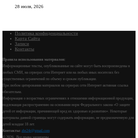
28 июля, 2026
Политика конфиденциальности
Карта Сайта
Записи
Контакты
Правила использования материалов:
Информационные тексты, опубликованные на сайте могут быть воспроизведены в
любых СМИ, на серверах сети Интернет или на любых иных носителях без
существенных ограничений по объему и срокам публикации.
При любом цитировании материалов на серверах сети Интернет активная ссылка
обязательна.
Информация о возрастных ограничениях в отношении информационной продукции,
подлежащая распространению на основании норм Федерального закона «О защите
детей от информации, причиняющей вред их здоровью и развитию». Некоторые
материалы данной страницы могут содержать информацию, не предназначенную для
детей младше 18 лет.
Контакты:
zbr24r@gmail.com
©
2026 . Все права защищены.