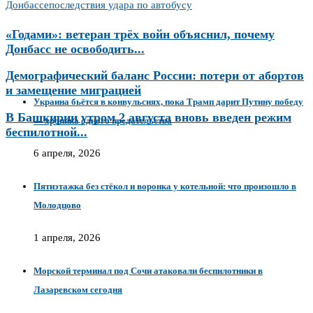
Донбассе
последствия удара по автобусу
«Годами»: ветеран трёх войн объяснил, почему
Донбасс не освободить...
Демографический баланс России: потери от абортов
и замещение миграцией
Украина бьётся в конвульсиях, пока Трамп дарит Путину победу
В Башкирии утром 2 августа вновь введен режим
— хроника одного предательства
беспилотной...
6 апреля, 2026
Пятиэтажка без стёкол и воронка у котельной: что произошло в
Молодцово
1 апреля, 2026
Морской терминал под Сочи атаковали беспилотники в
Лазаревском сегодня