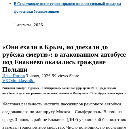
В Севастополе после серии взрывов начался сильный пожар на
фоне атаки беспилотников
1 августа, 2026
«Они ехали в Крым, но доехали до
рубежа смерти»: в атакованном автобусе
под Енакиево оказались граждане
Польши
Илья Попов
3 июня, 2026
59
views
Share
VK
Odnoklassniki
Рейсовый автобус Подольск – Симферополь попал под удар дрона ВСУ. Среди восьми
погибших и десятков раненых — поляки, ехавшие в Мариуполь. СК возбудил дело о теракте.
Жестокая реальность настигла пассажиров рейсового автобуса,
следовавшего по маршруту Москва – Симферополь. В ночь на
среду, 3 июня, в районе Енакиево (ДНР) украинский беспилотник
атаковал транспортное средство. Число погибших, по последним