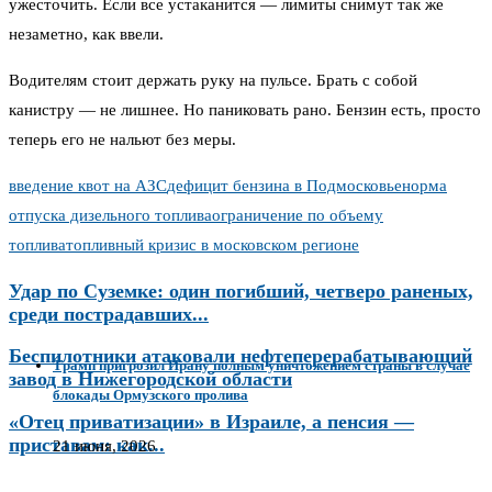
ужесточить. Если все устаканится — лимиты снимут так же
незаметно, как ввели.
Водителям стоит держать руку на пульсе. Брать с собой
канистру — не лишнее. Но паниковать рано. Бензин есть, просто
теперь его не нальют без меры.
введение квот на АЗС
дефицит бензина в Подмосковье
норма
отпуска дизельного топлива
ограничение по объему
топлива
топливный кризис в московском регионе
Удар по Суземке: один погибший, четверо раненых,
среди пострадавших...
Беспилотники атаковали нефтеперерабатывающий
Трамп пригрозил Ирану полным уничтожением страны в случае
завод в Нижегородской области
блокады Ормузского пролива
«Отец приватизации» в Израиле, а пенсия —
приставам: как...
21 июня, 2026