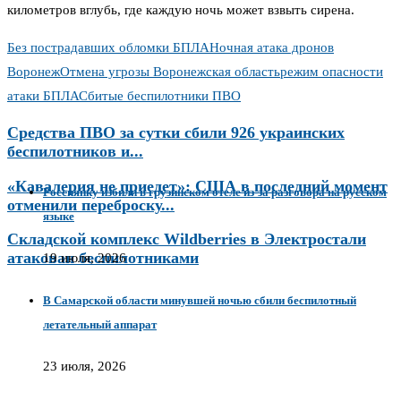
километров вглубь, где каждую ночь может взвыть сирена.
Без пострадавших обломки БПЛА
Ночная атака дронов
Воронеж
Отмена угрозы Воронежская область
режим опасности
атаки БПЛА
Сбитые беспилотники ПВО
Средства ПВО за сутки сбили 926 украинских
беспилотников и...
«Кавалерия не приедет»: США в последний момент
Россиянку избили в грузинском отеле из‑за разговора на русском
отменили переброску...
языке
Складской комплекс Wildberries в Электростали
атакован беспилотниками
19 июля, 2026
В Самарской области минувшей ночью сбили беспилотный
летательный аппарат
23 июля, 2026