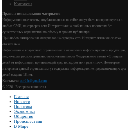
Контакты
Правила использования материалов:
Информационные тексты, опубликованные на сайте могут быть воспроизведены в
любых СМИ, на серверах сети Интернет или на любых иных носителях без
существенных ограничений по объему и срокам публикации.
При любом цитировании материалов на серверах сети Интернет активная ссылка
обязательна.
Информация о возрастных ограничениях в отношении информационной продукции,
подлежащая распространению на основании норм Федерального закона «О защите
детей от информации, причиняющей вред их здоровью и развитию». Некоторые
материалы данной страницы могут содержать информацию, не предназначенную для
детей младше 18 лет.
Контакты:
zbr24r@gmail.com
©
2026 . Все права защищены.
Главная
Новости
Политика
Экономика
Общество
Происшествия
В Мире