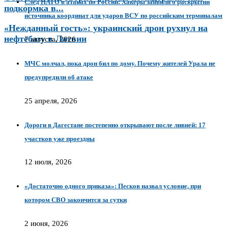
След НАТО в атаках по России: Хакеры заявили о раскрытии
подкормка в...
источника координат для ударов ВСУ по российским терминалам
«Нежданный гость»: украинский дрон рухнул на
нефтебазу в Латвии
7 августа, 2026
МЧС молчал, пока дрон бил по дому. Почему жителей Урала не
предупредили об атаке
25 апреля, 2026
Дороги в Дагестане постепенно открывают после ливней: 17
участков уже проездны
12 июля, 2026
«Достаточно одного приказа»: Песков назвал условие, при
котором СВО закончится за сутки
2 июня, 2026