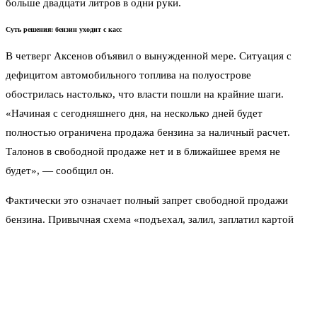
больше двадцати литров в одни руки.
Суть решения: бензин уходит с касс
В четверг Аксенов объявил о вынужденной мере. Ситуация с
дефицитом автомобильного топлива на полуострове
обострилась настолько, что власти пошли на крайние шаги.
«Начиная с сегодняшнего дня, на несколько дней будет
полностью ограничена продажа бензина за наличный расчет.
Талонов в свободной продаже нет и в ближайшее время не
будет», — сообщил он.
Фактически это означает полный запрет свободной продажи
бензина. Привычная схема «подъехал, залил, заплатил картой
или наличными» перестает работать. Остаётся только если у вас
на руках талон, купленный ранее. Или если вы вообще не
планируете пользоваться машиной.