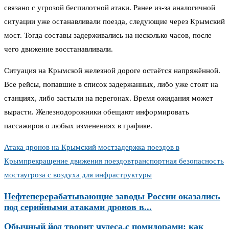
связано с угрозой беспилотной атаки. Ранее из-за аналогичной
ситуации уже останавливали поезда, следующие через Крымский
мост. Тогда составы задерживались на несколько часов, после
чего движение восстанавливали.
Ситуация на Крымской железной дороге остаётся напряжённой.
Все рейсы, попавшие в список задержанных, либо уже стоят на
станциях, либо застыли на перегонах. Время ожидания может
вырасти. Железнодорожники обещают информировать
пассажиров о любых изменениях в графике.
Атака дронов на Крымский мост
задержка поездов в
Крым
прекращение движения поездов
транспортная безопасность
моста
угроза с воздуха для инфраструктуры
Нефтеперерабатывающие заводы России оказались
под серийными атаками дронов в...
Обычный йод творит чудеса с помидорами: как