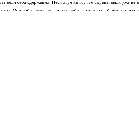
 раз вели себя сдержанно. Несмотря на то, что сирены выли уже не 
двалы. Они либо оставались дома, либо выходили на балконы посмо
уже не так остро, как первый. Но власти напоминают: шутить с эт
е спокойствие. Если вы находитесь дома — спуститесь в подвал, 
 Мельниченко в своем канале.
дленнее, чем отменяют ракетную опасность. План «Ковер» действо
и ПВО и гражданскими диспетчерами требует времени. Пока в небе
утром, пришлось ждать. Аэропорт Пензы официально не комментир
ью. С одной стороны, это меньше мешает работе предприятий и тра
ионарные громкоговорители на улицах и мобильные телефоны. Но, к
ния: ставить сирены громче или возвращать в жилые кварталы гром