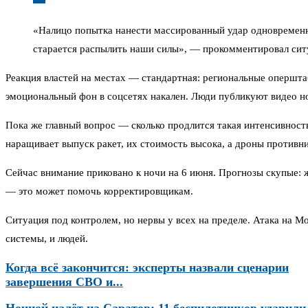
«Налицо попытка нанести массированный удар одновременно
старается распылить наши силы», — прокомментировал сит
Реакция властей на местах — стандартная: региональные опершта
эмоциональный фон в соцсетях накален. Люди публикуют видео н
Пока же главный вопрос — сколько продлится такая интенсивность
наращивает выпуск ракет, их стоимость высока, а дроны противн
Сейчас внимание приковано к ночи на 6 июня. Прогнозы скупые: 
— это может помочь корректировщикам.
Ситуация под контролем, но нервы у всех на пределе. Атака на М
системы, и людей.
Когда всё закончится: эксперты назвали сценарии
завершения СВО и...