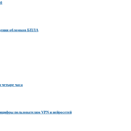
жб
адения обломков БПЛА
я четыре часа
инцифры пользователям VPN и нейросетей