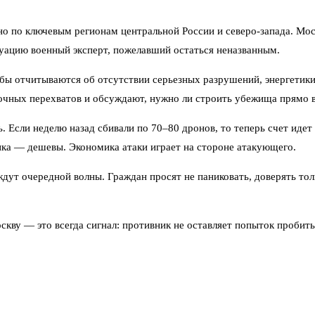
 по ключевым регионам центральной России и северо-запада. Мос
уацию военный эксперт, пожелавший остаться неназванным.
бы отчитываются об отсутствии серьезных разрушений, энергетики
очных перехватов и обсуждают, нужно ли строить убежища прямо в
. Если неделю назад сбивали по 70–80 дронов, то теперь счет идет
ика — дешевы. Экономика атаки играет на стороне атакующего.
ждут очередной волны. Граждан просят не паниковать, доверять т
оскву — это всегда сигнал: противник не оставляет попыток пробит