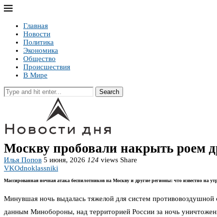
Главная
Новости
Политика
Экономика
Общество
Происшествия
В Мире
Search
Москву пробовали накрыть роем д
Илья Попов
5 июня, 2026
124
views
Share
VK
Odnoklassniki
Массированная ночная атака беспилотников на Москву и другие регионы: что известно на ут
Минувшая ночь выдалась тяжелой для систем противовоздушной о
данным Минобороны, над территорией России за ночь уничтожены 