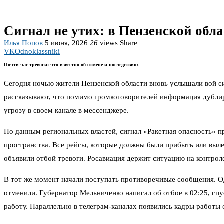
Сигнал не утих: в Пензенской обл
Илья Попов
5 июня, 2026
26
views
Share
VK
Odnoklassniki
Почти час тревоги: что известно об отмене и последствиях
Сегодня ночью жители Пензенской области вновь услышали вой си
рассказывают, что помимо громкоговорителей информация дублир
угрозу в своем канале в мессенджере.
По данным региональных властей, сигнал «Ракетная опасность» пр
пространства. Все рейсы, которые должны были прибыть или выле
объявили отбой тревоги. Росавиация держит ситуацию на контроле
В тот же момент начали поступать противоречивые сообщения. Од
отменили. Губернатор Мельниченко написал об отбое в 02:25, спу
работу. Параллельно в телеграм-каналах появились кадры работы