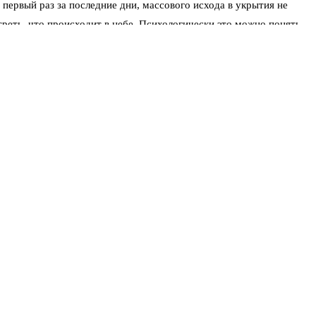
в первый раз за последние дни, массового исхода в укрытия не
треть, что происходит в небе. Психологически это можно понять
им нельзя. Оповещения включают не просто так.
в цокольное помещение. Если на улице — зайдите в
вал не только над Пензой, но и над другими регионами
 есть хоть малейший риск, лайнеры не выпускают и не
ует сроки возобновления работы, но источники в транспортной
нспорту. С другой — люди спят и могут просто не услышать
ак показала практика, многие отключают звук на ночь, а СМС-
коговорители старого образца, которые висели на столбах ещё с