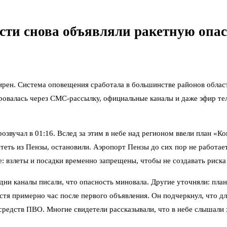
асти снова объявляли ракетную опа
рен. Система оповещения сработала в большинстве районов област
овалась через СМС-рассылку, официальные каналы и даже эфир те
озвучал в 01:16. Вслед за этим в небе над регионом ввели план «К
теть из Пензы, остановили. Аэропорт Пензы до сих пор не работает
: взлеты и посадки временно запрещены, чтобы не создавать риска
ни каналы писали, что опасность миновала. Другие уточняли: план
стя примерно час после первого объявления. Он подчеркнул, что дл
 средств ПВО. Многие свидетели рассказывали, что в небе слышали