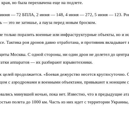
 края, но была перехвачена еще на подлете.
1 июня — 72 БПЛА, 2 июня — 148, 4 июня — 272, 5 июня — 123. Ров
ь — это не затишье, а пауза перед новым броском.
е только поразить военные или инфраструктурные объекты, но и и
се. Тактика роя дронов давно отработана, и противник вкладывает 
ащиты Москвы. С одной стороны, ни один дрон не долетел до центр
татки аппаратов — их разбирают взрывотехники.
целей продолжается. «Боевая дежурство несется круглосуточно. 
дом с аэродромами и военными объектами, привыкают к ноющим си
овались минувшей ночью, пока нет. Известно, что в предыдущие а
остью полета до 1000 км. Часть из них идет с территории Украины,