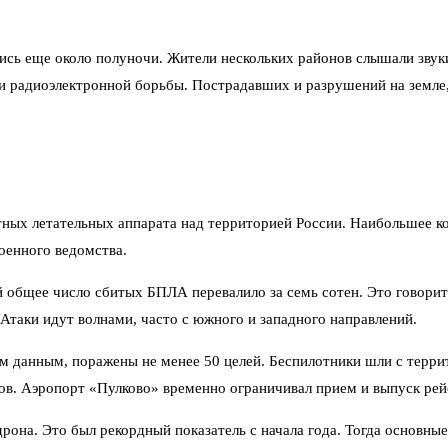
лись еще около полуночи. Жители нескольких районов слышали зву
и радиоэлектронной борьбы. Пострадавших и разрушений на земле,
ных летательных аппарата над территорией России. Наибольшее ко
оенного ведомства.
й общее число сбитых БПЛА перевалило за семь сотен. Это говорит
Атаки идут волнами, часто с южного и западного направлений.
м данным, поражены не менее 50 целей. Беспилотники шли с терри
ов. Аэропорт «Пулково» временно ограничивал прием и выпуск рей
дрона. Это был рекордный показатель с начала года. Тогда основ