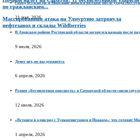
Ночной налёт на Саратов: 11 беспилотников ударили
Город без власти: в Марганце начался коллапс после ухода госслу
по гражданским...
21 мая, 2026
Массированная атака на Удмуртию затронула
нефтезавод и склады Wildberries
В Азовском районе Ростовской области загорелся камыш после п
9 июля, 2026
Денег нет, но вы держитесь
6 апреля, 2026
Режим «Беспилотная опасность» в Самарской области сняли спуст
12 июля, 2026
«Встанем в один ряд с Туркменистаном и Ираком»: что готовит М
1 апреля, 2026