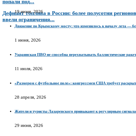
попали под...
19 июня, 2026
Дефицит топлива в России: более полусотни регионо
ввели ограничения...
Движение по Крымскому мосту: что изменилось к началу лета — бе
1 июня, 2026
Украинская ПВО не способна перехватывать баллистические раке
11 июля, 2026
«Размером с футбольное поле»: конгрессмен США требует раскры
28 апреля, 2026
Жители и туристы Лазаревского привыкают к регулярным сигнала
29 июня, 2026