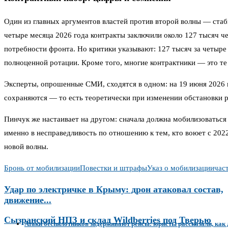
Один из главных аргументов властей против второй волны — стаб
четыре месяца 2026 года контракты заключили около 127 тысяч ч
потребности фронта. Но критики указывают: 127 тысяч за четыре
полноценной ротации. Кроме того, многие контрактники — это те
Эксперты, опрошенные СМИ, сходятся в одном: на 19 июня 2026 
сохраняются — то есть теоретически при изменении обстановки р
Пинчук же настаивает на другом: сначала должна мобилизоватьс
именно в несправедливость по отношению к тем, кто воюет с 2022
новой волны.
Бронь от мобилизации
Повестки и штрафы
Указ о мобилизации
час
Удар по электричке в Крыму: дрон атаковал состав,
движение...
Сызранский НПЗ и склад Wildberries под Тверью
Атаки беспилотников задерживают рейсы: юристы рассказали, как