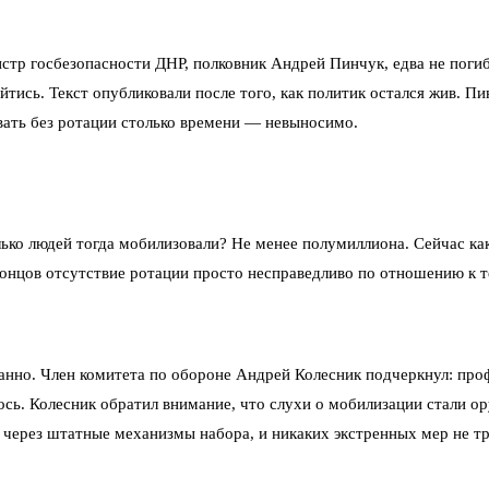
стр госбезопасности ДНР, полковник Андрей Пинчук, едва не поги
тись. Текст опубликовали после того, как политик остался жив. Пинч
евать без ротации столько времени — невыносимо.
ько людей тогда мобилизовали? Не менее полумиллиона. Сейчас как
концов отсутствие ротации просто несправедливо по отношению к т
анно. Член комитета по обороне Андрей Колесник подчеркнул: пр
сь. Колесник обратил внимание, что слухи о мобилизации стали 
 через штатные механизмы набора, и никаких экстренных мер не тр