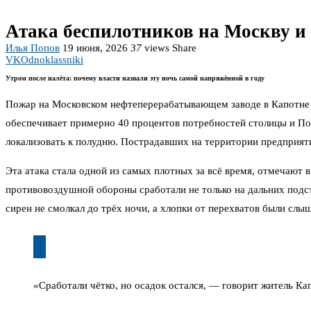
Атака беспилотников на Москву и
Илья Попов
19 июня, 2026
37
views
Share
VK
Odnoklassniki
Утром после налёта: почему власти назвали эту ночь самой напряжённой в году
Пожар на Московском нефтеперерабатывающем заводе в Капотне ту
обеспечивает примерно 40 процентов потребностей столицы и По
локализовать к полудню. Пострадавших на территории предприят
Эта атака стала одной из самых плотных за всё время, отмечают 
противовоздушной обороны сработали не только на дальних подс
сирен не смолкал до трёх ночи, а хлопки от перехватов были слы
«Сработали чётко, но осадок остался, — говорит житель Ка