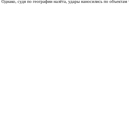
 Однако, судя по географии налёта, удары наносились по объектам
дин из дронов атаковал проходную НПЗ, ранив сотрудников, которы
шедшую ночь «одной из самых масштабных за последние месяцы». П
в, осколками посекло припаркованные машины. На месте работают
ения. В МЧС заявили, что открытое горение ликвидировано, угроз
го шоссе — туда выезжали спасатели и пиротехники из-за неразор
х аппаратов. В неофициальном порядке собеседники в оборонном в
аммов взрывчатки. Системы радиоэлектронной борьбы отработали п