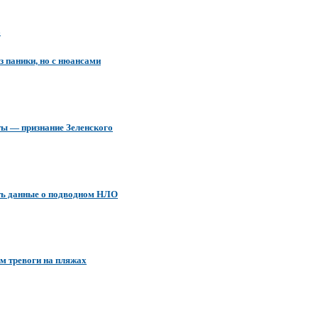
в
з паники, но с нюансами
ты — признание Зеленского
ть данные о подводном НЛО
м тревоги на пляжах