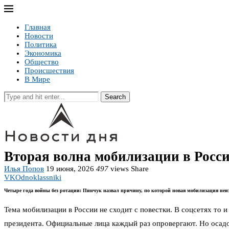
Главная
Новости
Политика
Экономика
Общество
Происшествия
В Мире
Search
Вторая волна мобилизации в Росси
Илья Попов
19 июня, 2026
497
views
Share
VK
Odnoklassniki
Четыре года войны без ротации: Пинчук назвал причину, по которой новая мобилизация неи
Тема мобилизации в России не сходит с повестки. В соцсетях то 
президента. Официальные лица каждый раз опровергают. Но осадо