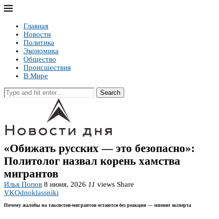
Главная
Новости
Политика
Экономика
Общество
Происшествия
В Мире
Search
«Обижать русских — это безопасно»:
Политолог назвал корень хамства
мигрантов
Илья Попов
8 июня, 2026
11
views
Share
VK
Odnoklassniki
Почему жалобы на таксистов-мигрантов остаются без реакции — мнение эксперта