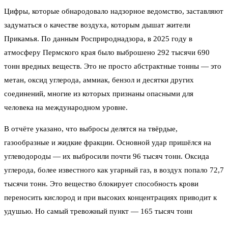
Цифры, которые обнародовало надзорное ведомство, заставляют
задуматься о качестве воздуха, которым дышат жители
Прикамья. По данным Росприроднадзора, в 2025 году в
атмосферу Пермского края было выброшено 292 тысячи 690
тонн вредных веществ. Это не просто абстрактные тонны — это
метан, оксид углерода, аммиак, бензол и десятки других
соединений, многие из которых признаны опасными для
человека на международном уровне.
В отчёте указано, что выбросы делятся на твёрдые,
газообразные и жидкие фракции. Основной удар пришёлся на
углеводороды — их выбросили почти 96 тысяч тонн. Оксида
углерода, более известного как угарный газ, в воздух попало 72,7
тысячи тонн. Это вещество блокирует способность крови
переносить кислород и при высоких концентрациях приводит к
удушью. Но самый тревожный пункт — 165 тысяч тонн
«специфических» веществ. В эту категорию вошли метан (95,8