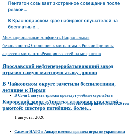
Пентагон созывает экстренное совещание после
резкой…
В Краснодарском крае набирают слушателей на
бесплатные…
Межнациональные конфликты
Национальная
безопасность
Отношение к мигрантам в России
Причины
агрессии мигрантов
Реакция властей на мигрантов
Ярославский нефтеперерабатывающий завод
отразил самую массовую атаку дронов
В Чайковском округе заметили беспилотники,
летящие к Перми
В Сочи 1 августа трижды проведут учебные стрельбы в
Кировский завод «Авитек» атакован крылатой
акватории морского порта — новости Адлер на сегодня 2026 год
ракетой: шестеро погибших, более...
1 августа, 2026
Саммит НАТО в Анкаре изменил правила игры по украинским