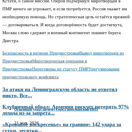
Кстати, о самой миссии. Озеров подчеркнул: миротворцам в
ПМР ничего не угрожает, и если потребуется, Россия окажет им
необходимую помощь. Но стратегическая цель остаётся прежней
— договариваться. И когда договорённость будет достигнута,
Москва слово сдержит и военный контингент покинет берега
Днестра.
Безопасность в регионе Приднестровья
Вывод миротворцев из
Приднестровья
Миротворческая операция в
Приднестровье
Переговоры по статусу ПМР
Урегулирование
приднестровского конфликта
За атаки на Ленинградскую область не ответил
никто. Все...
Клубничный обвал: Армения рискует потерять 97%
Огненный удар: почему горел ярославский НПЗ
дохода из-за запрета...
21 мая, 2026
«Кровавое воскресенье» на границе: 142 удара за
сутки, десятки...