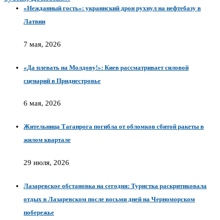
«Нежданный гость»: украинский дрон рухнул на нефтебазу в
Латвии
7 мая, 2026
«Да плевать на Молдову!»: Киев рассматривает силовой
сценарий в Приднестровье
6 мая, 2026
Жительница Таганрога погибла от обломков сбитой ракеты в
жилом квартале
29 июля, 2026
Лазаревское обстановка на сегодня: Туристка раскритиковала
отдых в Лазаревском после восьми дней на Черноморском
побережье