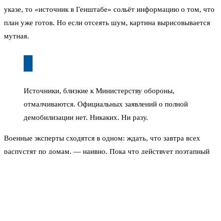
указе, то «источник в Генштабе» сольёт информацию о том, что
план уже готов. Но если отсеять шум, картина вырисовывается
мутная.
Источники, близкие к Министерству обороны,
отмалчиваются. Официальных заявлений о полной
демобилизации нет. Никаких. Ни разу.
Военные эксперты сходятся в одном: ждать, что завтра всех
распустят по домам, — наивно. Пока что действует поэтапный
подход. Увольняют по возрасту, по здоровью, по окончанию
контрактов. Но это не демобилизация в классическом смысле.
Это плановая ротация.
Что обсуждают юристы