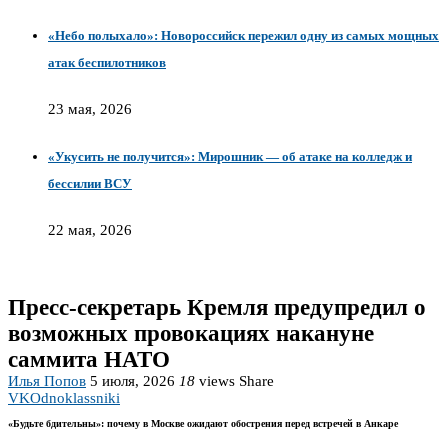
«Небо полыхало»: Новороссийск пережил одну из самых мощных
атак беспилотников
23 мая, 2026
«Укусить не получится»: Мирошник — об атаке на колледж и
бессилии ВСУ
22 мая, 2026
Пресс-секретарь Кремля предупредил о
возможных провокациях накануне
саммита НАТО
Илья Попов
5 июля, 2026
18
views
Share
VK
Odnoklassniki
«Будьте бдительны»: почему в Москве ожидают обострения перед встречей в Анкаре