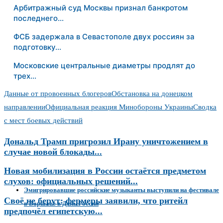
Арбитражный суд Москвы признал банкротом
последнего…
ФСБ задержала в Севастополе двух россиян за
подготовку…
Московские центральные диаметры продлят до
трех…
Данные от провоенных блогеров
Обстановка на донецком
направлении
Официальная реакция Минобороны Украины
Сводка
с мест боевых действий
Дональд Трамп пригрозил Ирану уничтожением в
случае новой блокады...
Новая мобилизация в России остаётся предметом
слухов: официальных решений...
Эмигрировавшие российские музыканты выступили на фестивале
Своё не берут: фермеры заявили, что ритейл
в Варшаве в День России
предпочёл египетскую...