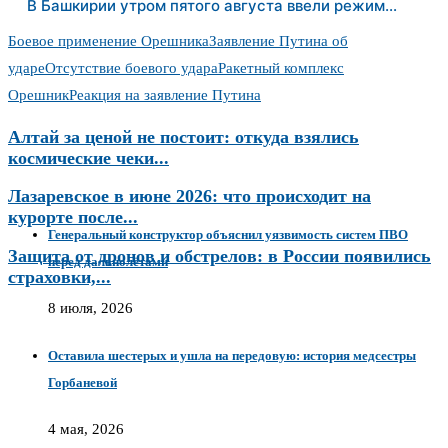
В Башкирии утром пятого августа ввели режим…
Боевое применение Орешника
Заявление Путина об
ударе
Отсутствие боевого удара
Ракетный комплекс
Орешник
Реакция на заявление Путина
Алтай за ценой не постоит: откуда взялись
космические чеки...
Лазаревское в июне 2026: что происходит на
курорте после...
Генеральный конструктор объяснил уязвимость систем ПВО
Защита от дронов и обстрелов: в России появились
перед дальнолётами
страховки,...
8 июля, 2026
Оставила шестерых и ушла на передовую: история медсестры
Горбаневой
4 мая, 2026