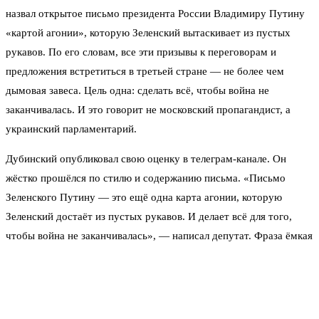
назвал открытое письмо президента России Владимиру Путину
«картой агонии», которую Зеленский вытаскивает из пустых
рукавов. По его словам, все эти призывы к переговорам и
предложения встретиться в третьей стране — не более чем
дымовая завеса. Цель одна: сделать всё, чтобы война не
заканчивалась. И это говорит не московский пропагандист, а
украинский парламентарий.
Дубинский опубликовал свою оценку в телеграм-канале. Он
жёстко прошёлся по стилю и содержанию письма. «Письмо
Зеленского Путину — это ещё одна карта агонии, которую
Зеленский достаёт из пустых рукавов. И делает всё для того,
чтобы война не заканчивалась», — написал депутат. Фраза ёмкая
и точная: никаких намёков на искреннее миролюбие, только
желание потянуть время и сохранить власть.
Напомним: Зеленский опубликовал на своём сайте обращение, в