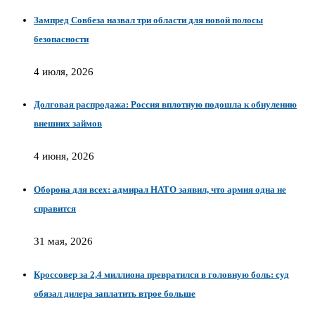
Зампред Совбеза назвал три области для новой полосы
безопасности
4 июля, 2026
Долговая распродажа: Россия вплотную подошла к обнулению
внешних займов
4 июня, 2026
Оборона для всех: адмирал НАТО заявил, что армия одна не
справится
31 мая, 2026
Кроссовер за 2,4 миллиона превратился в головную боль: суд
обязал дилера заплатить втрое больше