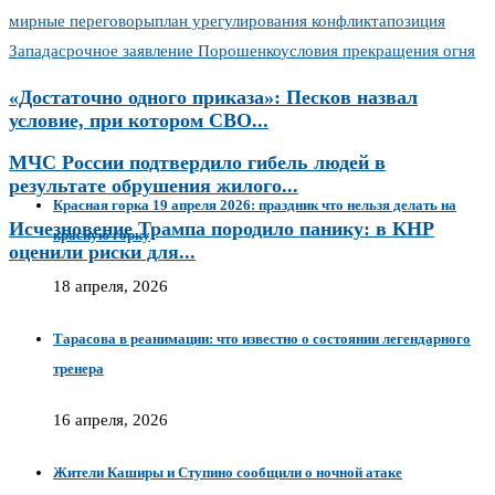
мирные переговоры
план урегулирования конфликта
позиция
Запада
срочное заявление Порошенко
условия прекращения огня
«Достаточно одного приказа»: Песков назвал
условие, при котором СВО...
МЧС России подтвердило гибель людей в
результате обрушения жилого...
Красная горка 19 апреля 2026: праздник что нельзя делать на
Исчезновение Трампа породило панику: в КНР
красную горку
оценили риски для...
18 апреля, 2026
Тарасова в реанимации: что известно о состоянии легендарного
тренера
16 апреля, 2026
Жители Каширы и Ступино сообщили о ночной атаке