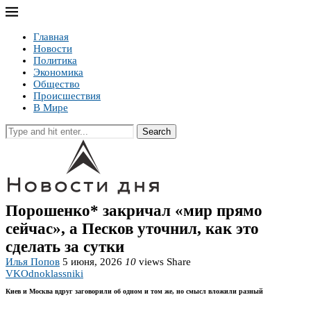
Главная
Новости
Политика
Экономика
Общество
Происшествия
В Мире
Search
Порошенко* закричал «мир прямо
сейчас», а Песков уточнил, как это
сделать за сутки
Илья Попов
5 июня, 2026
10
views
Share
VK
Odnoklassniki
Киев и Москва вдруг заговорили об одном и том же, но смысл вложили разный