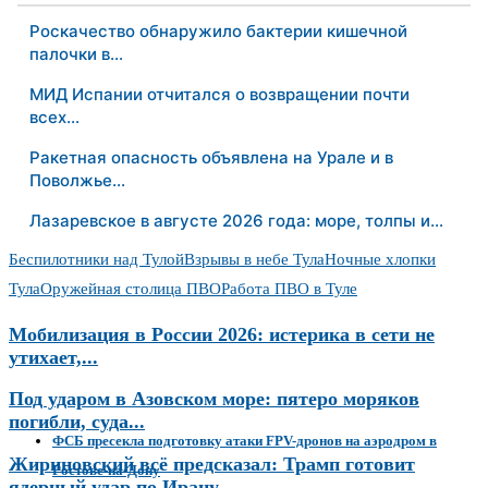
Роскачество обнаружило бактерии кишечной
палочки в…
МИД Испании отчитался о возвращении почти
всех…
Ракетная опасность объявлена на Урале и в
Поволжье…
Лазаревское в августе 2026 года: море, толпы и…
Беспилотники над Тулой
Взрывы в небе Тула
Ночные хлопки
Тула
Оружейная столица ПВО
Работа ПВО в Туле
Мобилизация в России 2026: истерика в сети не
утихает,...
Под ударом в Азовском море: пятеро моряков
погибли, суда...
ФСБ пресекла подготовку атаки FPV-дронов на аэродром в
Жириновский всё предсказал: Трамп готовит
Ростове-на-Дону
ядерный удар по Ирану...