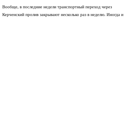
Вообще, в последние недели транспортный переход через
Керченский пролив закрывают несколько раз в неделю. Иногда и
по несколько раз за день. Перекрытия редко длятся дольше часа,
но их накопительный эффект даёт о себе знать. Люди привыкли
закладывать лишнее время на дорогу.
Особенно тяжело тем, кто едет со стороны Керчи. Там, судя по
отзывам, время ожидания на ручном досмотре может доходить
до двух часов. В очереди периодически стоит больше трёхсот
машин. Хотя бывает и спокойно — в середине мая, например,
мост был полностью свободен, очередей не было вообще.
Сама процедура досмотра не меняется. Проезд бесплатный,
круглосуточный. Разрешённая скорость — 90 километров в час,
на отдельных участках — 70. Везде висят камеры, фиксирующие
скорость. Но главное задерживает не ограничение скорости, а
именно пункты досмотра перед въездом на мост. Они работают