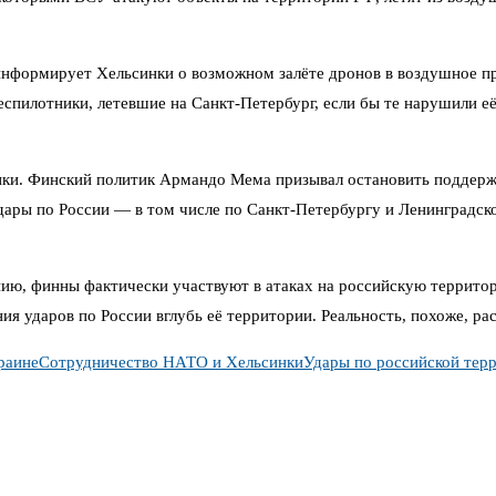
е информирует Хельсинки о возможном залёте дронов в воздушное 
спилотники, летевшие на Санкт-Петербург, если бы те нарушили её 
ки. Финский политик Армандо Мема призывал остановить поддержку
дары по России — в том числе по Санкт-Петербургу и Ленинградск
ю, финны фактически участвуют в атаках на российскую территори
ия ударов по России вглубь её территории. Реальность, похоже, ра
раине
Сотрудничество НАТО и Хельсинки
Удары по российской тер