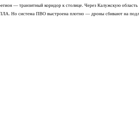
регион — транзитный коридор к столице. Через Калужскую область
ПЛА. Но система ПВО выстроена плотно — дроны сбивают на подлёт
ъявлении воздушной тревоги спускаться в укрытия. Оповещение ра
оммунальщики оперативно восстанавливают повреждённое имущество
воё дело: за ночь — минус шесть беспилотников.
ской области
а с Путиным
илотников