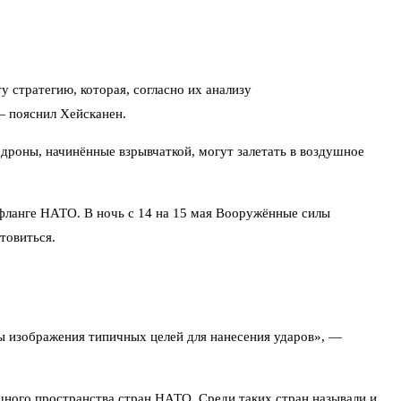
стратегию, которая, согласно их анализу
— пояснил Хейсканен.
дроны, начинённые взрывчаткой, могут залетать в воздушное
фланге НАТО. В ночь с 14 на 15 мая Вооружённые силы
товиться.
ы изображения типичных целей для нанесения ударов», —
шного пространства стран НАТО. Среди таких стран называли и