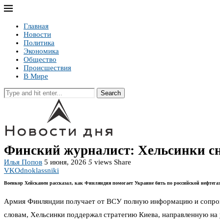
Главная
Новости
Политика
Экономика
Общество
Происшествия
В Мире
Search
Финский журналист: Хельсинки сн
Илья Попов
5 июня, 2026
5
views
Share
VK
Odnoklassniki
Военкор Хейсканен рассказал, как Финляндия помогает Украине бить по российской нефтега
Армия Финляндии получает от ВСУ полную информацию и сопровож
словам, Хельсинки поддержал стратегию Киева, направленную на