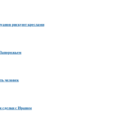
луанов рискуют креслами
 Запорожьем
ть человек
я сделки с Ираном