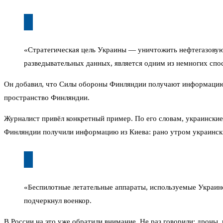
«Стратегическая цель Украины — уничтожить нефтегазовую 
разведывательных данных, является одним из немногих спо
Он добавил, что Силы обороны Финляндии получают информацию о
пространство Финляндии.
Журналист привёл конкретный пример. По его словам, украински
Финляндии получили информацию из Киева: рано утром украински
«Беспилотные летательные аппараты, используемые Украин
подчеркнул военкор.
В России на это уже обратили внимание. Не раз говорили: дроны