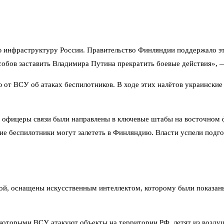
инфраструктуру России. Правительство Финляндии поддержало эту 
собов заставить Владимира Путина прекратить боевые действия», 
т ВСУ об атаках беспилотников. В ходе этих налётов украинские 
е офицеры связи были направлены в ключевые штабы на восточном 
е беспилотники могут залететь в Финляндию. Власти успели подго
ой, оснащены искусственным интеллектом, которому были показан
, которыми ВСУ атакуют объекты на территории РФ, летят из возду