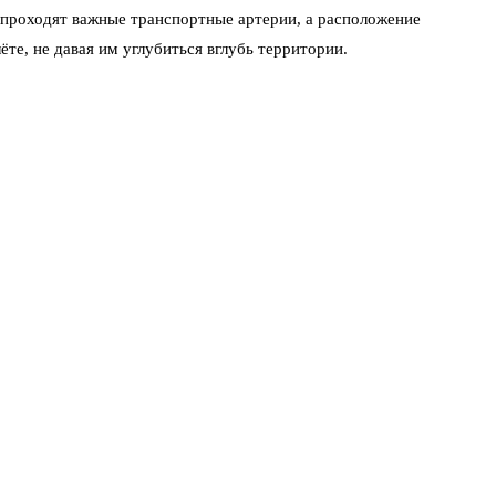
 проходят важные транспортные артерии, а расположение
е, не давая им углубиться вглубь территории.
ботает штатно. Если услышали громкие хлопки — не стоит
, остекление меняют в течение суток.