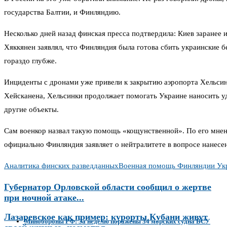
государства Балтии, и Финляндию.
Несколько дней назад финская пресса подтвердила: Киев заране
Хяккянен заявлял, что Финляндия была готова сбить украинские бе
гораздо глубже.
Инциденты с дронами уже привели к закрытию аэропорта Хельсин
Хейсканена, Хельсинки продолжает помогать Украине наносить у
другие объекты.
Сам военкор назвал такую помощь «кощунственной». По его мнени
официально Финляндия заявляет о нейтралитете в вопросе нанесен
Аналитика финских разведданных
Военная помощь Финляндии Ук
Губернатор Орловской области сообщил о жертве
при ночной атаке...
Лазаревское как пример: курорты Кубани живут
Минобороны РФ: За неделю поражены 34 морских судна ВСУ