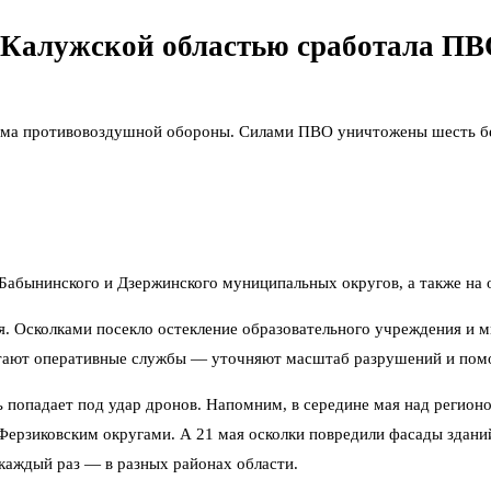
д Калужской областью сработала П
ема противовоздушной обороны. Силами ПВО уничтожены шесть бес
бынинского и Дзержинского муниципальных округов, а также на о
. Осколками посекло остекление образовательного учреждения и м
отают оперативные службы — уточняют масштаб разрушений и пом
сть попадает под удар дронов. Напомним, в середине мая над реги
ерзиковским округами. А 21 мая осколки повредили фасады зданий
 каждый раз — в разных районах области.