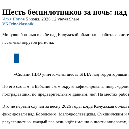
Шесть беспилотников за ночь: на
Илья Попов
5 июня, 2026
12
views
Share
VK
Odnoklassniki
Минувшей ночью в небе над Калужской областью сработала сист
несколько округов региона.
«Силами ПВО уничтожены шесть БПЛА над территориями Ба
По его словам, в Бабынинском округе зафиксированы повреждения
пострадавших, по предварительным данным, нет. На местах раб
Это не первый случай за весну 2026 года, когда Калужская обла
фиксировали над Боровским, Малоярославецким, Сухиничским и Ф
регулярностью: каждый раз речь идёт именно о шести аппаратах,