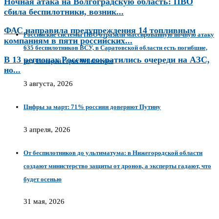
Ночная атака на Волгоградскую область: ПВО
сбила беспилотники, возник...
ФАС направила предупреждения 14 топливным
Российские системы ПВО отразили массированную ночную атаку
компаниям в пяти российских...
635 беспилотников ВСУ, в Саратовской области есть погибшие,
В 13 регионах России сократились очереди на АЗС,
под Самарой горит Wildberries
но...
3 августа, 2026
Цифры за март: 71% россиян доверяют Путину
3 апреля, 2026
От беспилотников до ультиматума: в Нижегородской области
создают министерство защиты от дронов, а эксперты гадают, что
будет осенью
31 мая, 2026