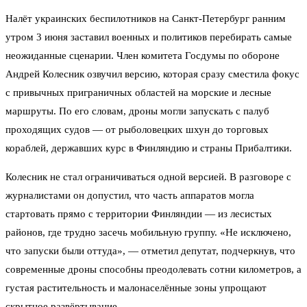
Налёт украинских беспилотников на Санкт-Петербург ранним
утром 3 июня заставил военных и политиков перебирать самые
неожиданные сценарии. Член комитета Госдумы по обороне
Андрей Колесник озвучил версию, которая сразу сместила фокус
с привычных приграничных областей на морские и лесные
маршруты. По его словам, дроны могли запускать с палуб
проходящих судов — от рыболовецких шхун до торговых
кораблей, державших курс в Финляндию и страны Прибалтики.
Колесник не стал ограничиваться одной версией. В разговоре с
журналистами он допустил, что часть аппаратов могла
стартовать прямо с территории Финляндии — из лесистых
районов, где трудно засечь мобильную группу. «Не исключено,
что запуски были оттуда», — отметил депутат, подчеркнув, что
современные дроны способны преодолевать сотни километров, а
густая растительность и малонаселённые зоны упрощают
скрытное развёртывание.