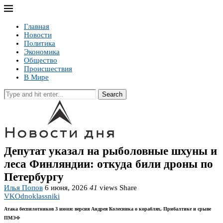
Главная
Новости
Политика
Экономика
Общество
Происшествия
В Мире
Search
Депутат указал на рыболовные шхуны и
леса Финляндии: откуда били дроны по
Петербургу
Илья Попов
6 июня, 2026
41
views
Share
VK
Odnoklassniki
Атака беспилотников 3 июня: версия Андрея Колесника о кораблях, Прибалтике и срыве
ПМЭФ