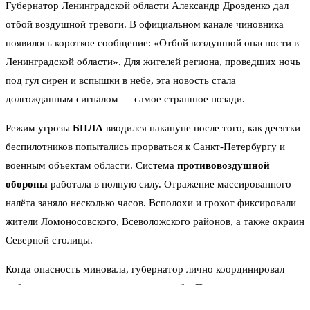
Губернатор Ленинградской области Александр Дрозденко дал
отбой воздушной тревоги. В официальном канале чиновника
появилось короткое сообщение: «Отбой воздушной опасности в
Ленинградской области». Для жителей региона, проведших ночь
под гул сирен и вспышки в небе, эта новость стала
долгожданным сигналом — самое страшное позади.
Режим угрозы
БПЛА
вводился накануне после того, как десятки
беспилотников попытались прорваться к Санкт-Петербургу и
военным объектам области. Система
противовоздушной
обороны
работала в полную силу. Отражение массированного
налёта заняло несколько часов. Всполохи и грохот фиксировали
жители Ломоносовского, Всеволожского районов, а также окраин
Северной столицы.
Когда опасность миновала, губернатор лично координировал
работу временного оперативного штаба. Помимо оповещения
об отмене угрозы, власти продолжили заниматься