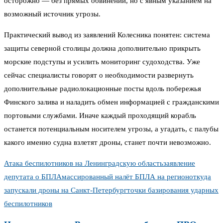
осторожно — без прямых обвинений, но с явным указанием на
возможный источник угрозы.
Практический вывод из заявлений Колесника понятен: система
защиты северной столицы должна дополнительно прикрыть
морские подступы и усилить мониторинг судоходства. Уже
сейчас специалисты говорят о необходимости развернуть
дополнительные радиолокационные посты вдоль побережья
Финского залива и наладить обмен информацией с гражданскими
портовыми службами. Иначе каждый проходящий корабль
останется потенциальным носителем угрозы, а угадать, с палубы
какого именно судна взлетят дроны, станет почти невозможно.
Атака беспилотников на Ленинградскую область
заявление
депутата о БПЛА
массированный налёт БПЛА на регион
откуда
запускали дроны на Санкт-Петербург
точки базирования ударных
беспилотников