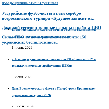
погоды
Причина отмены фестиваля
Уссурийские футболисты взяли серебро
всероссийского турнира «Будущее зависит от...
Джанкой сегодня: мощные взрывы и работа ПВО
11 дронов накрыли Саратов ночью: объекты гражданской
инфраструктуры получили повреждения
Силы ПВО за ночь уничтожили почти 150
украинских беспилотников...
1 июня, 2026
«Не наши, а украинские»: посольство РФ обвинило ВСУ в
терактах с помощью дрейфующих БЭКов
5 июня, 2026
День Военно-морского флота в Петербурге и Кронштадте:
программа праздника 2026
25 июля, 2026