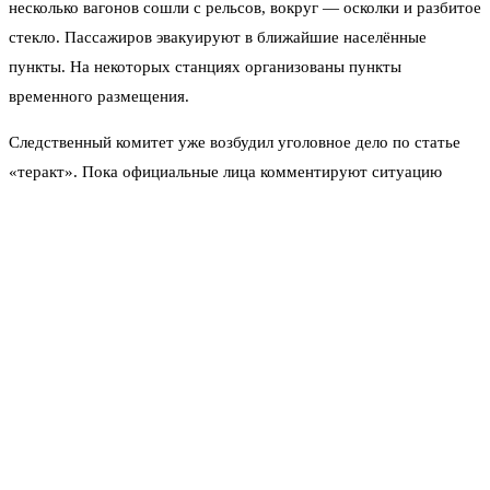
несколько вагонов сошли с рельсов, вокруг — осколки и разбитое
стекло. Пассажиров эвакуируют в ближайшие населённые
пункты. На некоторых станциях организованы пункты
временного размещения.
Следственный комитет уже возбудил уголовное дело по статье
«теракт». Пока официальные лица комментируют ситуацию
скупо. Минтранс республики подтвердил факт атаки и потери
управления движением на данном участке. Восстановительные
работы начнут сразу после того, как специалисты оценят
повреждения путей и контактной сети.
Это не первый удар по гражданской инфраструктуре
полуострова за последние недели. Две недели назад было
атаковано грузовое депо в районе Керчи. Тогда обошлось без
пострадавших, но техника получила повреждения. Сегодняшний
случай — с человеческой жертвой. Погибший — мужчина, 1968
года рождения, ехал из Севастополя в Краснодар. Его личность