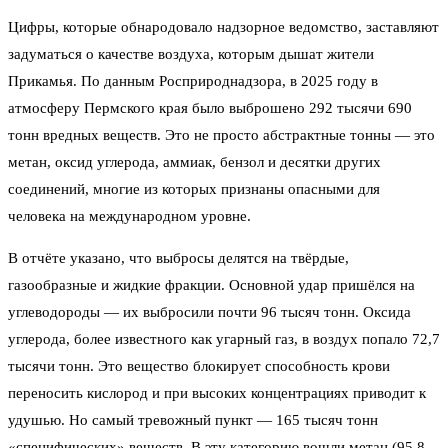
Цифры, которые обнародовало надзорное ведомство, заставляют
задуматься о качестве воздуха, которым дышат жители
Прикамья. По данным Росприроднадзора, в 2025 году в
атмосферу Пермского края было выброшено 292 тысячи 690
тонн вредных веществ. Это не просто абстрактные тонны — это
метан, оксид углерода, аммиак, бензол и десятки других
соединений, многие из которых признаны опасными для
человека на международном уровне.
В отчёте указано, что выбросы делятся на твёрдые,
газообразные и жидкие фракции. Основной удар пришёлся на
углеводороды — их выбросили почти 96 тысяч тонн. Оксида
углерода, более известного как угарный газ, в воздух попало 72,7
тысячи тонн. Это вещество блокирует способность крови
переносить кислород и при высоких концентрациях приводит к
удушью. Но самый тревожный пункт — 165 тысяч тонн
«специфических» веществ. В эту категорию вошли метан (95,8