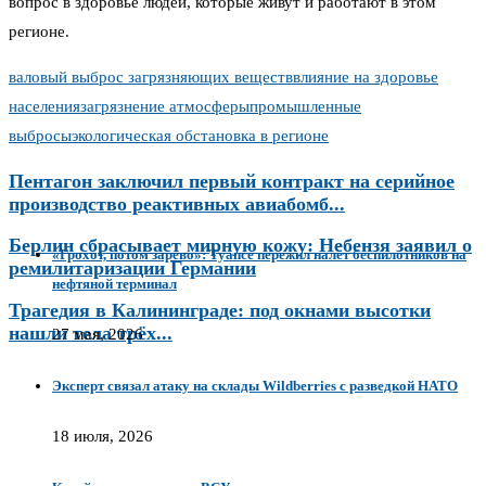
вопрос в здоровье людей, которые живут и работают в этом
регионе.
валовый выброс загрязняющих веществ
влияние на здоровье
населения
загрязнение атмосферы
промышленные
выбросы
экологическая обстановка в регионе
Пентагон заключил первый контракт на серийное
производство реактивных авиабомб...
Берлин сбрасывает мирную кожу: Небензя заявил о
«Грохот, потом зарево»: Туапсе пережил налёт беспилотников на
ремилитаризации Германии
нефтяной терминал
Трагедия в Калининграде: под окнами высотки
нашли тела трёх...
27 мая, 2026
Эксперт связал атаку на склады Wildberries с разведкой НАТО
18 июля, 2026