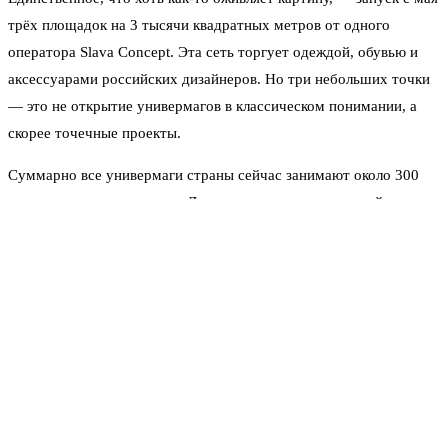
трёх площадок на 3 тысячи квадратных метров от одного
оператора Slava Concept. Эта сеть торгует одеждой, обувью и
аксессуарами российских дизайнеров. Но три небольших точки
— это не открытие универмагов в классическом понимании, а
скорее точечные проекты.
Суммарно все универмаги страны сейчас занимают около 300
тысяч квадратных метров. Для сравнения: один крупный
торговый центр в Москве может иметь площадь 100–150 тысяч
«квадратов». То есть сегмент универмагов в России — это не
огромные моллы, а скорее нишевые пространства.
Почему так произошло? Причин несколько. Во-первых, после
ухода западных брендов универмаги потеряли ключевых
арендаторов. Заполнить освободившиеся площади российскими
марками удаётся не всегда. Во-вторых, потребитель всё активнее
уходит в онлайн. Покупать одежду и обувь через интернет стало