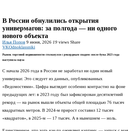
В России обнулились открытия
универмагов: за полгода — ни одного
нового объекта
Илья Попов
9 июня, 2026
19
views
Share
VK
Odnoklassniki
Рынок торговой недвижимости столкнулся с рекордным спадом: после бума 2023 года
наступила пауза
С начала 2026 года в России не заработал ни один новый
универмаг. Это следует из данных, опубликованных
«Ведомостями». Цифра выглядит особенно контрастно на фоне
предыдущих лет: в 2023 году был зафиксирован десятилетний
рекорд — на рынок вышли объекты общей площадью 76 тысяч
квадратных метров. В 2024-м прирост составил 12 тысяч
«квадратов», в 2025-м — 17 тысяч. А в нынешнем — ноль.
Единственное, что хоть как-то оживляет картину, — запуск с мая