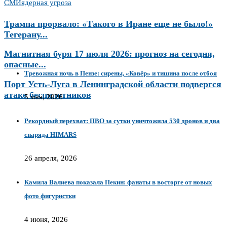
СМИ
ядерная угроза
Трампа прорвало: «Такого в Иране еще не было!»
Тегерану...
Магнитная буря 17 июля 2026: прогноз на сегодня,
опасные...
Тревожная ночь в Пензе: сирены, «Ковёр» и тишина после отбоя
Порт Усть-Луга в Ленинградской области подвергся
атаке беспилотников
5 мая, 2026
Рекордный перехват: ПВО за сутки уничтожила 530 дронов и два
снаряда HIMARS
26 апреля, 2026
Камила Валиева показала Пекин: фанаты в восторге от новых
фото фигуристки
4 июня, 2026