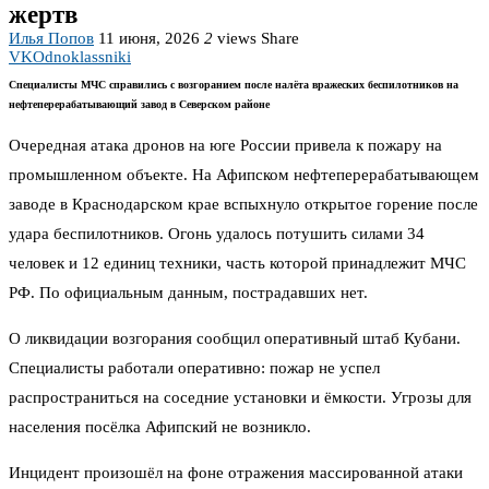
жертв
Илья Попов
11 июня, 2026
2
views
Share
VK
Odnoklassniki
Специалисты МЧС справились с возгоранием после налёта вражеских беспилотников на
нефтеперерабатывающий завод в Северском районе
Очередная атака дронов на юге России привела к пожару на
промышленном объекте. На Афипском нефтеперерабатывающем
заводе в Краснодарском крае вспыхнуло открытое горение после
удара беспилотников. Огонь удалось потушить силами 34
человек и 12 единиц техники, часть которой принадлежит МЧС
РФ. По официальным данным, пострадавших нет.
О ликвидации возгорания сообщил оперативный штаб Кубани.
Специалисты работали оперативно: пожар не успел
распространиться на соседние установки и ёмкости. Угрозы для
населения посёлка Афипский не возникло.
Инцидент произошёл на фоне отражения массированной атаки