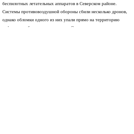
беспилотных летательных аппаратов в Северском районе.
Системы противовоздушной обороны сбили несколько дронов,
однако обломки одного из них упали прямо на территорию
нефтеперерабатывающего завода. От удара и последующего
возгорания пострадала одна из технологических площадок.
Как уточнили в оперштабе, пожар был локализован в
кратчайшие сроки. К тушению привлекли расчёты
МЧС и ведомственную технику самого предприятия.
Совместными усилиями открытое горение удалось
сбить за несколько часов.
Это не единственный эпизод за последние сутки. Ранее
сообщалось, что в Центральном внутригородском округе
Краснодара также упали обломки сбитого дрона. Пострадавших