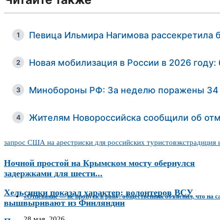
Певица Ильмира Нагимова рассекретила б
1
Новая мобилизация в России в 2026 году: 
2
Минобороны РФ: За неделю поражены 34 
3
Жителям Новороссийска сообщили об отм
4
запрос США на арест
риски для российских туристов
экстрадиция 
Ночной простой на Крымском мосту обернулся
задержками для шести...
Хельсинки показал характер: волонтеров ВСУ
«Отпевание — не пропуск в рай»: общественник объяснил, что на 
вышвыривают из Финляндии
28 мая, 2026