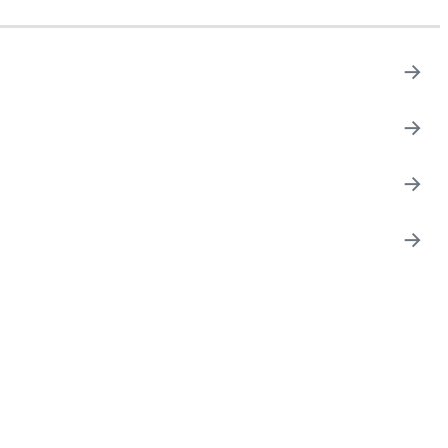
→
→
→
→