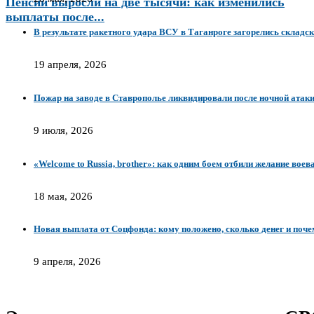
Пенсии выросли на две тысячи: как изменились
выплаты после...
В результате ракетного удара ВСУ в Таганроге загорелись складс
19 апреля, 2026
Пожар на заводе в Ставрополье ликвидировали после ночной атак
9 июля, 2026
«Welcome to Russia, brother»: как одним боем отбили желание воев
18 мая, 2026
Новая выплата от Соцфонда: кому положено, сколько денег и поче
9 апреля, 2026