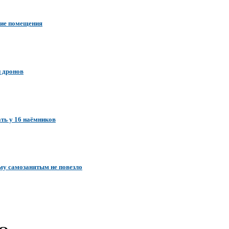
кие помещения
и дронов
ать у 16 наёмников
му самозанятым не повезло