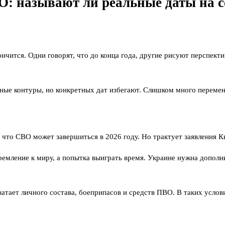
О: называют ли реальные даты на с
кончится. Одни говорят, что до конца года, другие рисуют перспект
ые контуры, но конкретных дат избегают. Слишком много переменн
то СВО может завершиться в 2026 году. Но трактует заявления Ки
ремление к миру, а попытка выиграть время. Украине нужна допол
тает личного состава, боеприпасов и средств ПВО. В таких услов