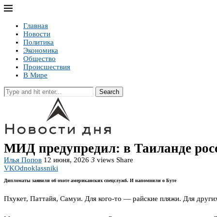
Главная
Новости
Политика
Экономика
Общество
Происшествия
В Мире
Search
МИД предупредил: в Таиланде рос
Илья Попов
12 июня, 2026
3
views
Share
VK
Odnoklassniki
Дипломаты заявили об охоте американских спецслужб. И напомнили о Буте
Пхукет, Паттайя, Самуи. Для кого-то — райские пляжи. Для друг