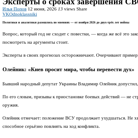
Эксперты о сроках завершения СВ
Илья Попов
12 июня, 2026
13
views
Share
VK
Odnoklassniki
Политики и аналитики разошлись во мнениях — от ноября 2026 до двух-трёх лет войны
Вопрос, который год не сходит с повестки, — когда же всё это за
посмотреть на аргументы стоит.
Эксперты в своих прогнозах осторожничают. Очерчивают примерн
Олейник: «Киев просит мира, чтобы перевести дух»
Бывший народный депутат Украины Владимир Олейник допустил, ч
По его словам, призывы к приостановке боевых действий — не ст
оружия.
Олейник отмечает: положение ВСУ продолжает ухудшаться. Не хва
способное серьёзно повлиять на ход конфликта.