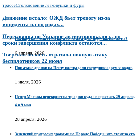
трассе
Столкновение легковушки и фуры
Движение встало: ОЖД бьет тревогу из-за
инцидента на подходах...
Переговоры по Украине активизировались, но
Паспорт как повестка: кого на самом деле ждут военкоматы?
сроки завершения конфликта остаются...
6 апреля, 2026
Тверская область отразила ночную атаку
беспилотников 22 июня
При атаке дронов на Пензу пострадали сотрудники двух заводов
1 июля, 2026
Центр Москвы перекроют на три дня: куда не проехать 29 апреля,
4 и 9 мая
28 апреля, 2026
Зеленский пригрозил дронами на Параде Победы: что стоит за его