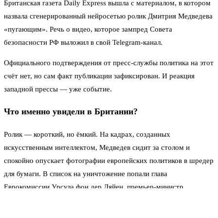
Британская газета Daily Express вышла с материалом, в котором
назвала сгенерированный нейросетью ролик Дмитрия Медведева
«пугающим». Речь о видео, которое зампред Совета
безопасности РФ выложил в свой Telegram-канал.
Официального подтверждения от пресс-службы политика на этот
счёт нет, но сам факт публикации зафиксирован. И реакция
западной прессы — уже событие.
Что именно увидели в Британии?
Ролик — короткий, но ёмкий. На кадрах, созданных
искусственным интеллектом, Медведев сидит за столом и
спокойно опускает фотографии европейских политиков в шредер
для бумаги. В список на уничтожение попали глава
Еврокомиссии Урсула фон дер Ляйен, премьер-министр
Великобритании Кир Стармер и канцлер Германии Фридрих
Мерц.