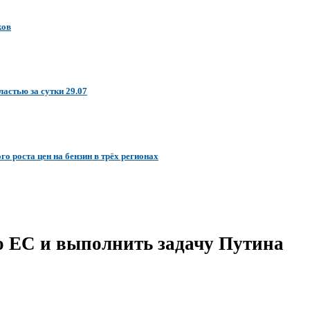
ков
астью за сутки 29.07
о роста цен на бензин в трёх регионах
о ЕС и выполнить задачу Путина