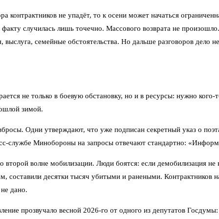
ра контрактников не упадёт, то к осени может начаться ограниченна
о факту случилась лишь точечно. Массового возврата не произошло.
 выслуга, семейные обстоятельства. Но дальше разговоров дело н
ается не только в боевую обстановку, но и в ресурсы: нужно кого-
рошлой зимой.
е вбросы. Одни утверждают, что уже подписан секретный указ о по
есс-службе Минобороны на запросы отвечают стандартно: «Информа
о второй волне мобилизации. Люди боятся: если демобилизация не н
ам, составили десятки тысяч убитыми и ранеными. Контрактников н
 не дано.
ление прозвучало весной 2026-го от одного из депутатов Госдумы: