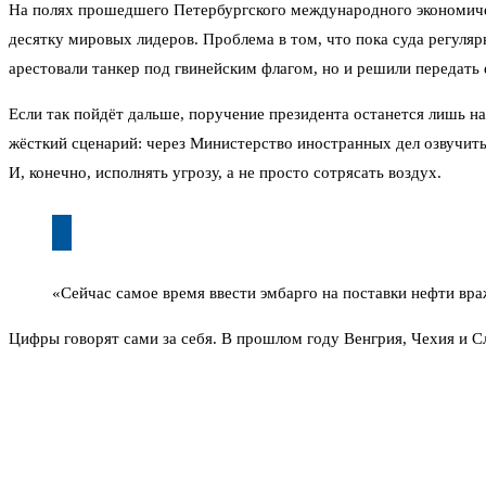
На полях прошедшего Петербургского международного экономичес
десятку мировых лидеров. Проблема в том, что пока суда регуля
арестовали танкер под гвинейским флагом, но и решили передать 
Если так пойдёт дальше, поручение президента останется лишь 
жёсткий сценарий: через Министерство иностранных дел озвучить
И, конечно, исполнять угрозу, а не просто сотрясать воздух.
«Сейчас самое время ввести эмбарго на поставки нефти вр
Цифры говорят сами за себя. В прошлом году Венгрия, Чехия и С
Евросоюза формально отказались, но через посредников всё равн
подсчётам, 22–26 миллиардов евро. Но деньги зависают на счета
Бобровский предлагает разорвать этот порочный круг. Ввести э
«отзеркалить» действия: начать задерживать их танкеры, которы