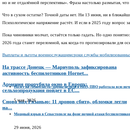
но и не отдалённой перспективы». Фраза настолько размытая, что 
Что в сухом остатке? Точной даты нет. Ни 13 июня, ни в ближайш
Психологическое напряжение растёт. И если в 2025 году вопрос з
Пока чиновники молчат, остаётся только гадать. Но одно понятно
2026 года станет переломной, как когда-то прогнозировали для о
Выплаты и льготы военнослужащим
сроки службы мобилизованны
На трассе Донецк — Мариуполь зафиксирована
активность беспилотников Hornet...
Армения прорубила окно в Европу:
Налет на Ленобласть: дроны целили в НПЗ, ПВО работала всю ноч
сельхозпродукция пойдет в ЕС...
5 мая, 2026
Снова над Рязанью: 11 дронов сбито, обломки легли
на...
Мощный взрыв в Севастополе на фоне ночной атаки беспилотнико
29 июня, 2026