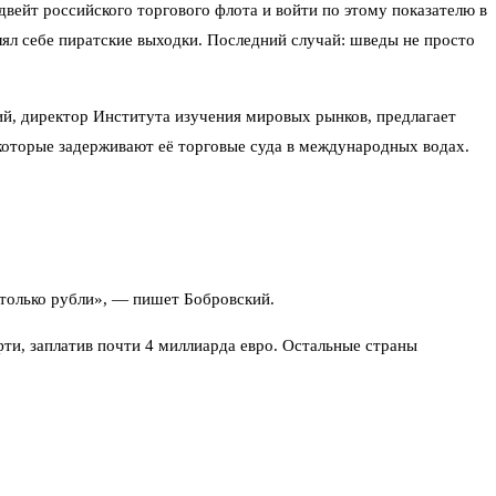
ейт российского торгового флота и войти по этому показателю в
лял себе пиратские выходки. Последний случай: шведы не просто
ий, директор Института изучения мировых рынков, предлагает
которые задерживают её торговые суда в международных водах.
 только рубли», — пишет Бобровский.
ти, заплатив почти 4 миллиарда евро. Остальные страны
тоговая выручка нефтяников от торговли с Европой, по скромным
танию. Если европейцы продолжают захватывать наши суда —
 мы задержим пару судов, международная напряжённость спадет за