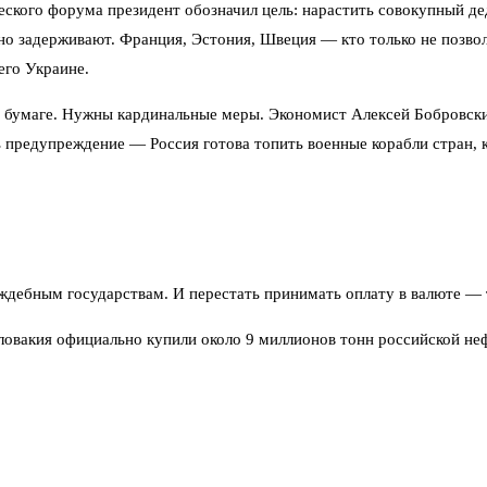
кого форума президент обозначил цель: нарастить совокупный дедв
рно задерживают. Франция, Эстония, Швеция — кто только не позво
его Украине.
на бумаге. Нужны кардинальные меры. Экономист Алексей Бобровск
 предупреждение — Россия готова топить военные корабли стран, 
аждебным государствам. И перестать принимать оплату в валюте —
ловакия официально купили около 9 миллионов тонн российской неф
о закупают — как раз теми самыми танкерами «теневого флота». И
х в Индии, оседают в офшорах, обратно в Россию не возвращаются.
мбарго на поставки во Францию, Нидерланды, Бельгию и Великобри
е везут из Индии российскую же нефть под видом индийской. «Если