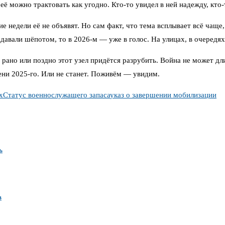
её можно трактовать как угодно. Кто-то увидел в ней надежду, кто
ие недели её не объявят. Но сам факт, что тема всплывает всё чащ
адавали шёпотом, то в 2026-м — уже в голос. На улицах, в очередя
: рано или поздно этот узел придётся разрубить. Война не может д
сени 2025-го. Или не станет. Поживём — увидим.
х
Статус военнослужащего запаса
указ о завершении мобилизации
ь
в