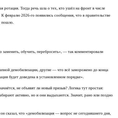
я ротация. Тогда речь шла о тех, кто ушёл на фронт в числе
 К февралю 2026-го появились сообщения, что в правительстве
е пошло.
то заменить, обучить, перебросить», — так комментировали
этапной демобилизации, другие — что всё заморожено до конца
ция будет доведена в установленном порядке».
ачнётся, не объявят ли новый призыв? Логика тут простая:
абирают активно, но и они выдыхаются. Значит, рано или поздно
 он сказал, что «демобилизация — вопрос не сегодняшнего дня,