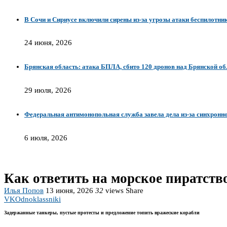
В Сочи и Сириусе включили сирены из‑за угрозы атаки беспилотни
24 июня, 2026
Брянская область: атака БПЛА, сбито 120 дронов над Брянской обл
29 июля, 2026
Федеральная антимонопольная служба завела дела из-за синхронног
6 июля, 2026
Как ответить на морское пиратств
Илья Попов
13 июня, 2026
32
views
Share
VK
Odnoklassniki
Задержанные танкеры, пустые протесты и предложение топить вражеские корабли