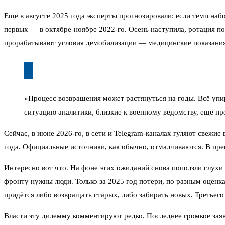
Ещё в августе 2025 года эксперты прогнозировали: если темп набо
первых — в октябре-ноябре 2022-го. Осень наступила, ротация п
прорабатывают условия демобилизации — медицинские показания,
«Процесс возвращения может растянуться на годы. Всё упир
ситуацию аналитики, близкие к военному ведомству, ещё п
Сейчас, в июне 2026-го, в сети и Telegram-каналах гуляют свежи
года. Официальные источники, как обычно, отмалчиваются. В пр
Интересно вот что. На фоне этих ожиданий снова поползли слухи 
фронту нужны люди. Только за 2025 год потери, по разным оценк
придётся либо возвращать старых, либо забирать новых. Третьего
Власти эту дилемму комментируют редко. Последнее громкое заяв