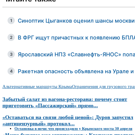
Синоптик Цыганков оценил шансы москви
1
В ФРГ ищут причастных к появлению БПЛА
2
Ярославский НПЗ «Славнефть-ЯНОС» попа
3
Ракетная опасность объявлена на Урале и
4
Альтернативные маршруты Крыма
Ограничения для грузового тр
Забытый салат из вагона-ресторана: почему стоит
приготовить «Пассажирский» прямо...
«Оставаться на связи любой ценой»: Дуров запустил
«антицензурный» протокол...
Остановка в ночи: что происходило у Крымского моста 30 апреля