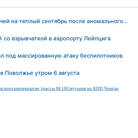
чей на теплый сентябрь после аномального…
 со взрывчаткой в аэропорту Лейпцига
л под массированную атаку беспилотников
 в Поволжье утром 6 августа
анспорта
перекрытие трассы М-18
Ситуация на КПП Чонгар