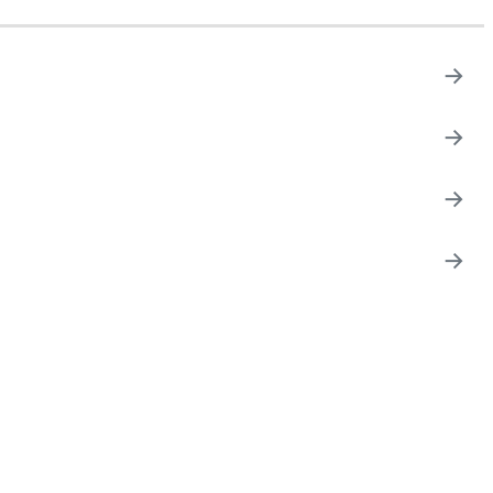
→
→
→
→