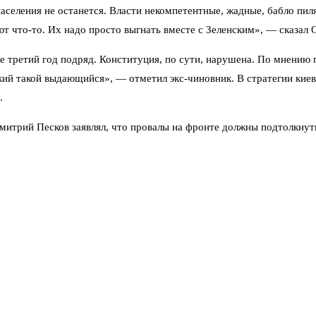
населения не останется. Власти некомпетентные, жадные, бабло пи
ют что-то. Их надо просто выгнать вместе с Зеленским», — сказал 
 третий год подряд. Конституция, по сути, нарушена. По мнению 
кий такой выдающийся», — отметил экс-чиновник. В стратегии киев
.
Дмитрий Песков заявлял, что провалы на фронте должны подтолкну
сть стремительными темпами. А президент Владимир Путин в интер
окидают их сами.
, но власть держится за счёт внешнего финансирования и репресси
знуть как субъект в ближайшие годы.
дцать тысяч жителей Смоленской области