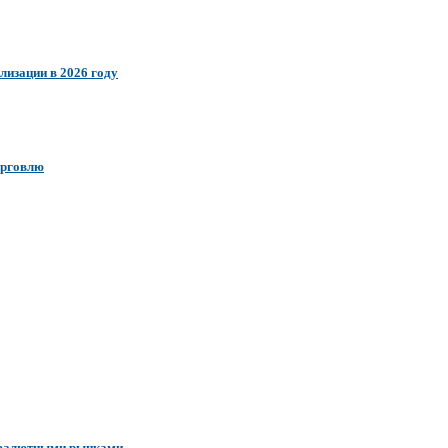
лизации в 2026 году
орговлю
с валютными рынками