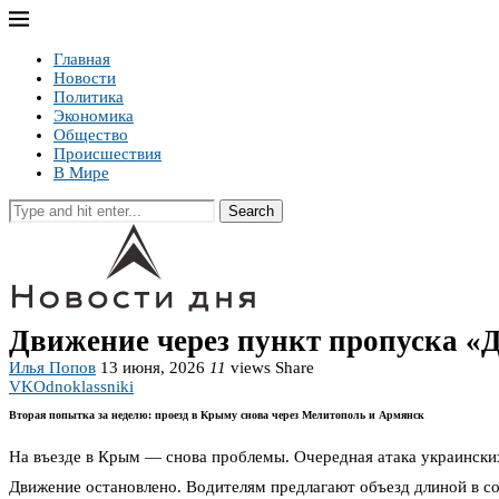
Главная
Новости
Политика
Экономика
Общество
Происшествия
В Мире
Search
Движение через пункт пропуска «
Илья Попов
13 июня, 2026
11
views
Share
VK
Odnoklassniki
Вторая попытка за неделю: проезд в Крыму снова через Мелитополь и Армянск
На въезде в Крым — снова проблемы. Очередная атака украински
Движение остановлено. Водителям предлагают объезд длиной в с