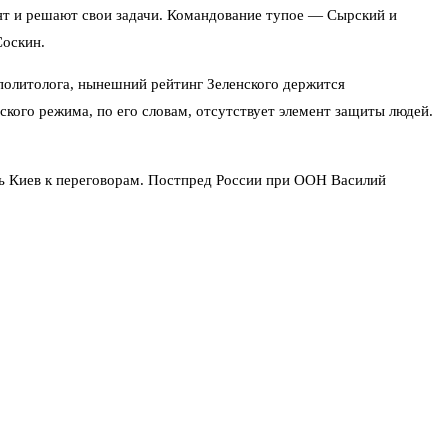
лят и решают свои задачи. Командование тупое — Сырский и
Соскин.
политолога, нынешний рейтинг Зеленского держится
ского режима, по его словам, отсутствует элемент защиты людей.
ть Киев к переговорам. Постпред России при ООН Василий
вью India Today чётко обозначил два варианта: либо российская
й. Как скоро Украины «не станет» — вопрос открытый. Но
→