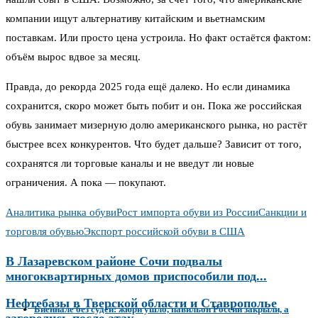
компании ищут альтернативу китайским и вьетнамским
поставкам. Или просто цена устроила. Но факт остаётся фактом:
объём вырос вдвое за месяц.
Правда, до рекорда 2025 года ещё далеко. Но если динамика
сохранится, скоро может быть побит и он. Пока же российская
обувь занимает мизерную долю американского рынка, но растёт
быстрее всех конкурентов. Что будет дальше? Зависит от того,
сохранятся ли торговые каналы и не введут ли новые
ограничения. А пока — покупают.
Аналитика рынка обуви
Рост импорта обуви из России
Санкции и
торговля обувью
Экспорт российской обуви в США
В Лазаревском районе Сочи подвалы
многоквартирных домов приспособили под...
Нефтебазы в Тверской области и Ставрополье
Биеннале без судей: жюри ушло, павильон России закрыли, а