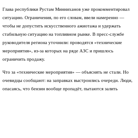
Глава республики Рустам Минниханов уже прокомментировал
ситуацию. Ограничения, по его словам, ввели намеренно —
чтобы не допустить искусственного ажиотажа и удержать
стабильную ситуацию на топливном рынке. В пресс-службе
руководителя региона уточнили: проводятся «технические
мероприятия», из-за которых на ряде АЗС и пришлось
ограничить продажу.
Что за «технические мероприятия» — объяснять не стали. Но
очевидцы сообщают: на заправках выстроились очереди. Люди,
опасаясь, что бензин вообще пропадёт, пытаются залить
побольше, но лимит не позволяет.
Всё это происходит на фоне недавних событий в Нижнекамске.
Там дроны повредили жилой дом и нефтехимический комплекс.
Пострадали четверо человек. Прямой связи с бензиновым
лимитом чиновники не проводят, но совпадение настораживает.