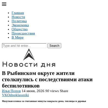
Главная
Новости
Политика
Экономика
Общество
Происшествия
В Мире
Search
В Рыбинском округе жители
столкнулись с последствиями атаки
беспилотников
Илья Попов
14 июня, 2026
90
views
Share
VK
Odnoklassniki
Мазутная пленка за считанные минуты накрыла дома, теплицы и деревья