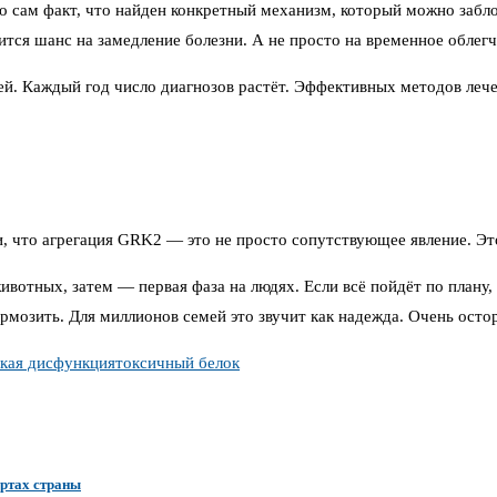
 сам факт, что найден конкретный механизм, который можно забло
ится шанс на замедление болезни. А не просто на временное облег
ей. Каждый год число диагнозов растёт. Эффективных методов леч
 что агрегация GRK2 — это не просто сопутствующее явление. Это
отных, затем — первая фаза на людях. Если всё пойдёт по плану, 
рмозить. Для миллионов семей это звучит как надежда. Очень осто
кая дисфункция
токсичный белок
ортах страны