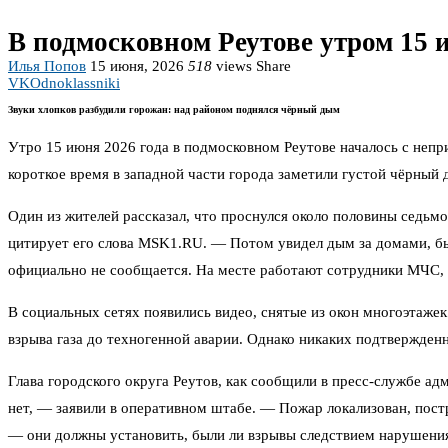
В подмосковном Реутове утром 15
Илья Попов
15 июня, 2026
518
views
Share
VK
Odnoklassniki
Звуки хлопков разбудили горожан: над районом поднялся чёрный дым
Утро 15 июня 2026 года в подмосковном Реутове началось с непр
короткое время в западной части города заметили густой чёрный
Один из жителей рассказал, что проснулся около половины седьмог
цитирует его слова MSK1.RU. — Потом увидел дым за домами, бы
официально не сообщается. На месте работают сотрудники МЧС, 
В социальных сетях появились видео, снятые из окон многоэтаже
взрыва газа до техногенной аварии. Однако никаких подтвержденн
Глава городского округа Реутов, как сообщили в пресс-службе а
нет, — заявили в оперативном штабе. — Пожар локализован, пос
— они должны установить, были ли взрывы следствием нарушени