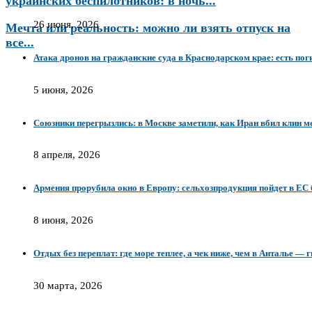
украинских беспилотников: в ночь...
26 июня, 2026
Мечта или реальность: можно ли взять отпуск на
все...
Атака дронов на гражданские суда в Краснодарском крае: есть по
5 июня, 2026
Союзники перегрызлись: в Москве заметили, как Иран вбил клин
8 апреля, 2026
Армения прорубила окно в Европу: сельхозпродукция пойдет в ЕС
8 июня, 2026
Отдых без переплат: где море теплее, а чек ниже, чем в Анталье — 
30 марта, 2026