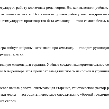
улирует работу клеточных рецепторов. Но, как выяснили учёные, п
в токсичные агрегаты. Эти комки нарушают работу митохондрий — 
 стимулируют производство бета-амилоида — того самого белка, к
ера гибнут нейроны, хотя знали про амилоид, — говорит руководит
зрушает клетки.
иальную мишень для терапии. Учёные создали экспериментальное с
ни Альцгеймера этот препарат замедлил гибель нейронов и улучши
cience вышла работа, связывающая старение, генетический фактор 
тки мозга — астроциты перестают справляться с уборкой токсично
ных сторон.