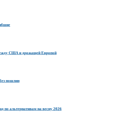
гибшие
 между США и дрожащей Европой
 без пошлин
гид по альтернативам на весну 2026