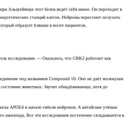
ри Альцгеймере этот белок ведёт себя иначе. Он переходит в
энергетических станций клеток. Нейроны перестают получать
оторый образует бляшки в мозге пациентов.
ель исследования. — Оказалось, что GRK2 работает как
оединение под названием Compound 10. Оно не даёт молекулам
л состояние животных. Звучит обнадёживающе, хотя до
риска APOE4 и начало гибели нейронов. А китайские учёные
го амилоида. Все эти исследования постепенно складываются в