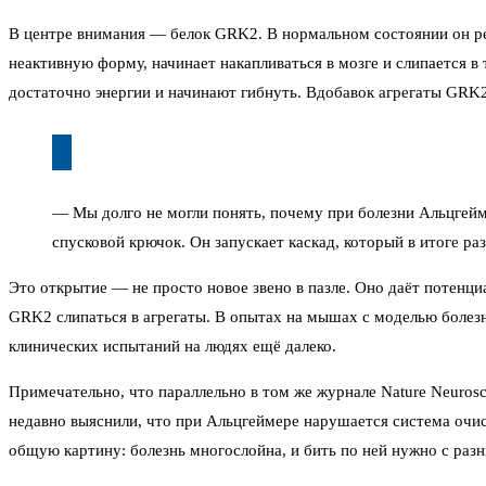
В центре внимания — белок GRK2. В нормальном состоянии он рег
неактивную форму, начинает накапливаться в мозге и слипается 
достаточно энергии и начинают гибнуть. Вдобавок агрегаты GRK2
— Мы долго не могли понять, почему при болезни Альцгейм
спусковой крючок. Он запускает каскад, который в итоге ра
Это открытие — не просто новое звено в пазле. Оно даёт потенц
GRK2 слипаться в агрегаты. В опытах на мышах с моделью болез
клинических испытаний на людях ещё далеко.
Примечательно, что параллельно в том же журнале Nature Neuros
недавно выяснили, что при Альцгеймере нарушается система очис
общую картину: болезнь многослойна, и бить по ней нужно с раз