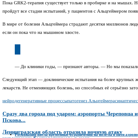
Пока GRK2-терапия существует только в пробирке и на мышах. Но
пройдут все стадии испытаний, у пациентов с Альцгеймером появ
В мире от болезни Альцгеймера страдают десятки миллионов люд
если он пока что на мышином хвосте.
— До клиники годы, — признают авторы. — Но мы показали,
Следующий этап — доклинические испытания на более крупных жив
лекарств. Не отменяющих болезнь, но способных её серьёзно зато
нейродегенеративные процессы
патогенез Альцгеймера
синаптичес
Сразу два города под ударом: аэропорты Череповца и
Пскова...
Ленинградская область отразила ночную атаку
Росавиация ввела временные ограничения на полёты в пяти аэроп