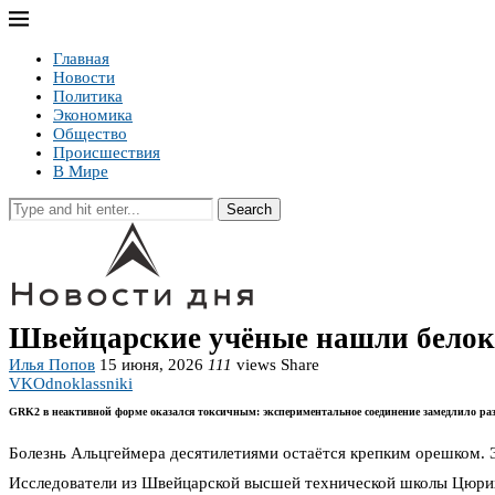
Главная
Новости
Политика
Экономика
Общество
Происшествия
В Мире
Search
Швейцарские учёные нашли белок,
Илья Попов
15 июня, 2026
111
views
Share
VK
Odnoklassniki
GRK2 в неактивной форме оказался токсичным: экспериментальное соединение замедлило ра
Болезнь Альцгеймера десятилетиями остаётся крепким орешком. Э
Исследователи из Швейцарской высшей технической школы Цюриха