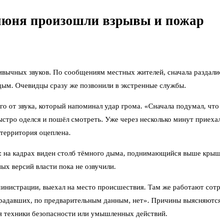
 июня произошли взрывы и пожар
ивычных звуков. По сообщениям местных жителей, сначала раздалис
 дым. Очевидцы сразу же позвонили в экстренные службы.
о от звука, который напоминал удар грома. «Сначала подумал, что г
стро оделся и пошёл смотреть. Уже через несколько минут приеха
территория оцеплена.
к: на кадрах виден столб тёмного дыма, поднимающийся выше крыш
ых версий власти пока не озвучили.
дминистрации, выехал на место происшествия. Там же работают сот
традавших, по предварительным данным, нет». Причины выясняются
я техники безопасности или умышленных действий.