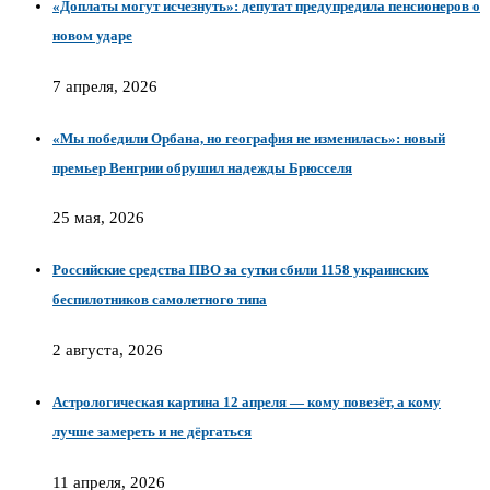
«Доплаты могут исчезнуть»: депутат предупредила пенсионеров о
новом ударе
7 апреля, 2026
«Мы победили Орбана, но география не изменилась»: новый
премьер Венгрии обрушил надежды Брюсселя
25 мая, 2026
Российские средства ПВО за сутки сбили 1158 украинских
беспилотников самолетного типа
2 августа, 2026
Астрологическая картина 12 апреля — кому повезёт, а кому
лучше замереть и не дёргаться
11 апреля, 2026