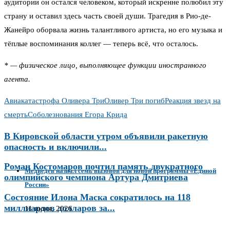
аудитории он остался человеком, который искренне полюбил эту
страну и оставил здесь часть своей души. Трагедия в Рио-де-
Жанейро оборвала жизнь талантливого артиста, но его музыка и
тёплые воспоминания коллег — теперь всё, что осталось.
* — физическое лицо, выполняющее функции иностранного
агента.
Авиакатастрофа Оливера Три
Оливер Три погиб
Реакция звезд на
смерть
Соболезнования Егора Крида
В Кировской области утром объявили ракетную
опасность и включили...
Роман Костомаров почтил память двукратного
Медведев назвал семь вызовов для новой программы «Единой
олимпийского чемпиона Артура Дмитриева
России»
Состояние Илона Маска сократилось на 118
миллиардов долларов за...
11 июня, 2026