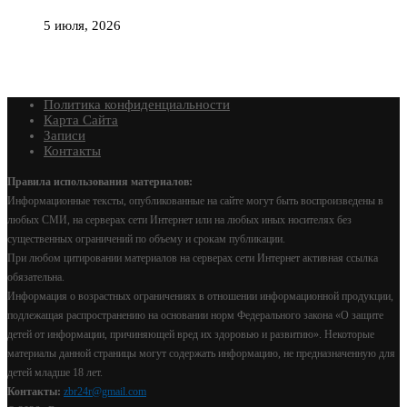
5 июля, 2026
Политика конфиденциальности
Карта Сайта
Записи
Контакты
Правила использования материалов:
Информационные тексты, опубликованные на сайте могут быть воспроизведены в
любых СМИ, на серверах сети Интернет или на любых иных носителях без
существенных ограничений по объему и срокам публикации.
При любом цитировании материалов на серверах сети Интернет активная ссылка
обязательна.
Информация о возрастных ограничениях в отношении информационной продукции,
подлежащая распространению на основании норм Федерального закона «О защите
детей от информации, причиняющей вред их здоровью и развитию». Некоторые
материалы данной страницы могут содержать информацию, не предназначенную для
детей младше 18 лет.
Контакты:
zbr24r@gmail.com