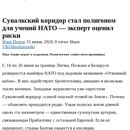
Сувалкский коридор стал полигоном
для учений НАТО — эксперт оценил
риски
Илья Попов
15 июня, 2026
9
views
Share
VK
Odnoklassniki
Пока Альянс играет в солдатиков, Россия изучает слабые места противника
С 16 по 26 июня на границе Литвы, Польши и Беларуси
развернутся манёвры НАТО под кодовым названием «Отважный
кабан». В них задействуют бронетехнику, авиацию и несколько
тысяч военных. Западные журналисты уже окрестили
Сувалкский коридор «самой опасной точкой на Земле». Почему
— объяснять приходится редко. Узкая полоска земли длиной
около ста километров — единственная сухопутная артерия,
связывающая Прибалтику с остальной Европой. Если её
перекроют, страны Балтии окажутся в изоляции.