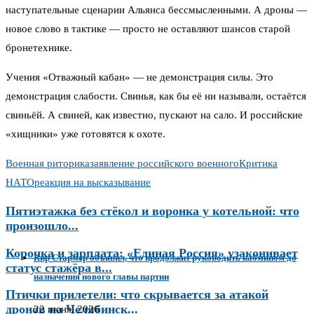
наступательные сценарии Альянса бессмысленными. А дроны —
новое слово в тактике — просто не оставляют шансов старой
бронетехнике.
Учения «Отважный кабан» — не демонстрация силы. Это
демонстрация слабости. Свинья, как бы её ни называли, остаётся
свиньёй. А свиней, как известно, пускают на сало. И российские
«хищники» уже готовятся к охоте.
Военная риторика
заявление российского военного
Критика
НАТО
реакция на высказывание
Пятиэтажка без стёкол и воронка у котельной: что
произошло...
Корочка и зарплата: «Единая Россия» узаконивает
Кир Стармер объявил, что продолжит руководить кабмином до
статус стажёра в...
назначения нового главы партии
Птички прилетели: что скрывается за атакой
дронов на Челябинск...
22 июня, 2026