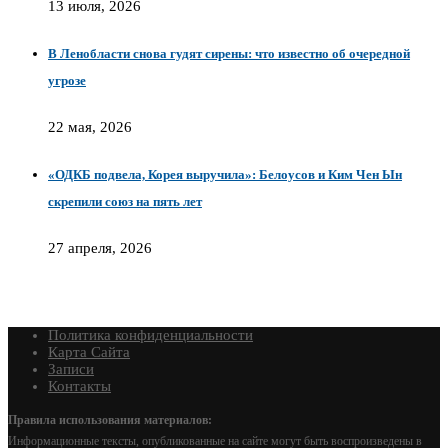
13 июля, 2026
В Ленобласти снова гудят сирены: что известно об очередной
угрозе
22 мая, 2026
«ОДКБ подвела, Корея выручила»: Белоусов и Ким Чен Ын
скрепили союз на пять лет
27 апреля, 2026
Политика конфиденциальности
Карта Сайта
Записи
Контакты
Правила использования материалов:
Информационные тексты, опубликованные на сайте могут быть воспроизведены в