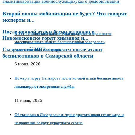
аналитиков
ротация военнослужащих
указ о демобилизации
Второй волны мобилизации не будет? Что говорят
эксперты и...
После ночной атаки беспилотников в
В Усть-Лабинском районе Краснодарского края после
Новомосковске горят химзавод и...
массированного налёта беспилотников загорелась
Сызранский НПЗ загорелся после атаки
промышленная площадка
беспилотников в Самарской области
6 июня, 2026
Пожар в порту Таганрога после ночной атаки беспилотников
ликвидируют экстренные службы
11 июля, 2026
Обстановка в Лазаревском: тринадцатого июля стоит жара и
напряжение вокруг курортного сезона