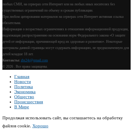
любых СМИ, на серверах сети Интернет или на любых иных носителях без
существенных ограничений по объему и срокам публикации.
При любом цитировании материалов на серверах сети Интернет активная ссылка
обязательна.
Информация о возрастных ограничениях в отношении информационной продукции,
подлежащая распространению на основании норм Федерального закона «О защите
детей от информации, причиняющей вред их здоровью и развитию». Некоторые
материалы данной страницы могут содержать информацию, не предназначенную для
детей младше 18 лет.
Контакты:
zbr24r@gmail.com
©
2026 . Все права защищены.
Главная
Новости
Политика
Экономика
Общество
Происшествия
В Мире
Продолжая использовать сайт, вы соглашаетесь на обработку
файлов cookie.
Хорошо