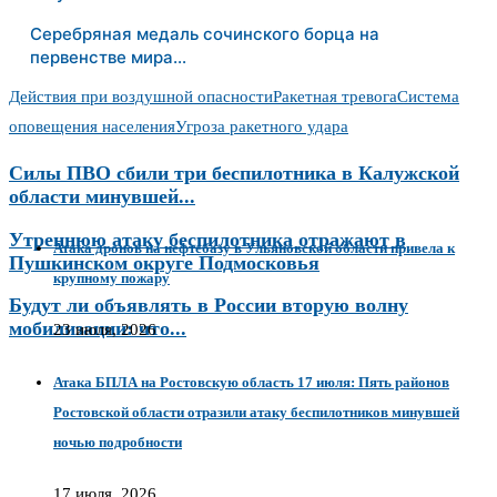
Серебряная медаль сочинского борца на
первенстве мира…
Действия при воздушной опасности
Ракетная тревога
Система
оповещения населения
Угроза ракетного удара
Силы ПВО сбили три беспилотника в Калужской
области минувшей...
Утреннюю атаку беспилотника отражают в
Атака дронов на нефтебазу в Ульяновской области привела к
Пушкинском округе Подмосковья
крупному пожару
Будут ли объявлять в России вторую волну
мобилизации: что...
23 июля, 2026
Атака БПЛА на Ростовскую область 17 июля: Пять районов
Ростовской области отразили атаку беспилотников минувшей
ночью подробности
17 июля, 2026