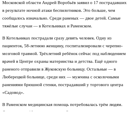
Московской области Андрей Воробьёв заявил о 17 пострадавших
в результате ночной атаки беспилотников. Это больше, чем
сообщалось изначально. Среди раненых — двое детей. Самые
тяжёлые случаи — в Котельниках и Раменском.
В Котельниках пострадали сразу девять человек. Одну из
пациенток, 58-летнюю женщину, госпитализировали с черепно-
мозговой травмой. Трёхлетний ребёнок сейчас под наблюдением
врачей в Центре охраны материнства и детства. Ещё одного
раненого отправили в Жуковскую больницу. Остальные — в
Люберецкой больнице, среди них — мужчина с осколочными
ранениями брюшной стенки, пострадавший у торгового центра
«Садовод».
В Раменском медицинская помощь потребовалась трём людям.
Среди них — 10-летняя девочка. Один мужчина получил травмы
живота, таза и конечностей, его госпитализировали. Второго
направили в Жуковскую больницу.