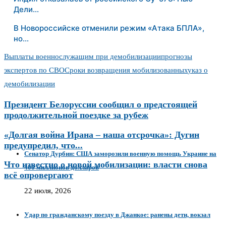
Дели…
В Новороссийске отменили режим «Атака БПЛА»,
но…
Выплаты военнослужащим при демобилизации
прогнозы
экспертов по СВО
Сроки возвращения мобилизованных
указ о
демобилизации
Президент Белоруссии сообщил о предстоящей
продолжительной поездке за рубеж
«Долгая война Ирана – наша отсрочка»: Дугин
предупредил, что...
Сенатор Дурбин: США заморозили военную помощь Украине на
Что известно о новой мобилизации: власти снова
400 миллионов долларов
всё опровергают
22 июля, 2026
Удар по гражданскому поезду в Джанкое: ранены дети, вокзал